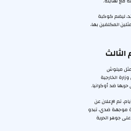
 مع نهايته.
وسم الثالث من “The White Lotus” إلى تايلاند، ليضم كوكبة
لين المكلفين بها،
 تمثل في استبدال الممثل ميلوش
قد أُعلن عن انضمامه للموسم الثالث في يناير 2024، لكن وزارة الخارجية
أيام، تم الإعلان عن
ة موجهة ضدي، تبدو
على جوهر الحرية