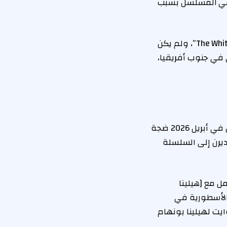
للمشاركة في المسلسل بسبب
وأضافت بيب أن روكويل كان يصور عملًا في جنوب أفريقيا قبل الانضمام إلى “The White Lotus”، ولم يكن
 في جنوب أفريقيا،
في سياق آخر، أثارت الأخبار حول خروج الممثلة هيلينا بونهام كارتر المبكر من المسلسل في أبريل 2026 ضجة
ديرن إلى السلسلة
 العمل مع [هيلينا
الأسطورية في
ايت لهيلينا بونهام