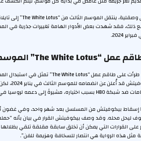
يم لغز جريمة قتل غامض في بداية كل موسم، ليتم الكشف عنه
بعد استكشاف هاواي وصقلية، ينتقل الم
 ذلك، فقد شهدت بعض الأدوار الهامة تغييرات جذرية في الممث
اير 2024.
The White” الموسم الثالث
أحد أبرز التغييرات التي طرأت على طاقم عمل “The White Lotus”
بيكوفيتش. كان بيكوفيتش 
ةً إلى دعمه لروسيا في حربها ضد أوكرانيا.
عقب ذلك، أعلنت HBO إسقاط بيكوفيتش من المسلسل بعد شهر واحد، وفي غضون 
ف ليحل محله. وقد وصف بيكوفيتش القرار في بيان بأنه “حمل
ير على القرارات التي يمكن أن تخلق سابقة مقلقة تلقي بظلالها 
جة مثل هذه الرواية هي انتصار للسخافة وهزيمة للفن”.