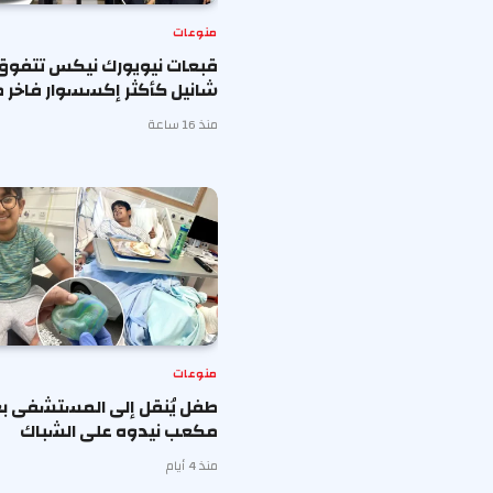
منوعات
قبعات نيويورك نيكس تتفوق
شانيل كأكثر إكسسوار فاخر ط
منذ 16 ساعة
منوعات
طفل يُنقل إلى المستشفى بع
مكعب نيدوه على الشباك
منذ 4 أيام