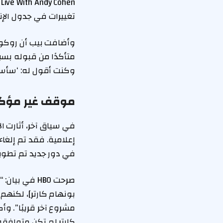
تغييرات في جدول الإنت
متأكدًا من قبوله بس
وكنت أقول له: ‘سأس
موقف غير مؤكد
إعلامية. فقد تم إلغا
في دور جديد تم تطوير
بونهام كارتر]، لكنه
مشروع آخر قريبًا”. وأ
كارتر لم تكن متوافقة