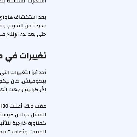
اشتهرت السلسلة بتقد
جديدة من النجوم. ومع
حتى بعد بدء الإنتاج في فبر
تغييرات في طاقم عمل “ Lotus
الأوكرانية وجهت اتهامات ضد شبكة HBO بسبب اختياره، مشير
الممثل جوليان كوستو
كمناورة خارجية للتأث
الفنية”. وأضاف: “نتي