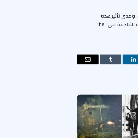
، ومدى تأثير هذه
التغييرات على سرد القصة والجو العام للسلسلة. سيراقب الجمهور عن كثب التطورات القادمة في “The
ت
لينكدإن
Tumblr
البريد
الإلكتروني