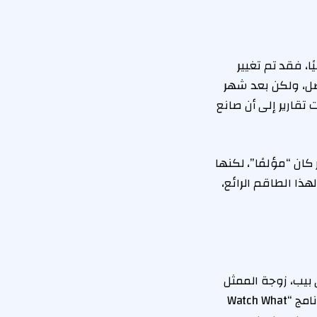
 فقد تم تغيير
صل، ولكن بعد شهر
 تقارير إلى أن صانع
اد عن الدور كان “مؤلمًا”، لكنها
ذا الطاقم الرائع،
 بيب، زوجة الممثل
سام روكويل، إلى أن تجسيد روكويل للدور لم يكن مخططًا له دائمًا. وقالت بيب في برنامج “Watch What