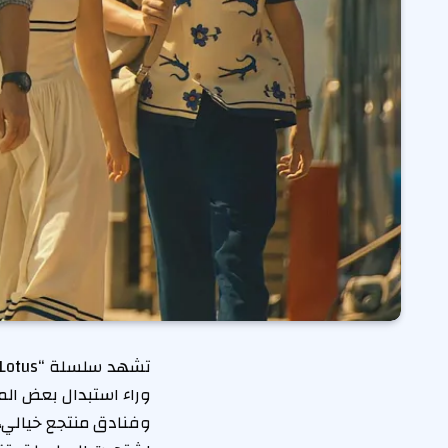
وفنادق منتجع خيالي،