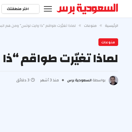
اختر منطقتك
الرئيسية
منوعات
لماذا تغيّرت طواقم “ذا وايت لوتس” ومن هم البد
»
»
منوعات
لماذا تغيّرت طواقم “ذا
بواسطة
السعودية برس
منذ 3 أشهر
3 دقائق