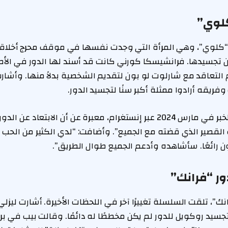
كلوي”
كلوي”، وهي المرأة التي وجدت نفسها في موقف محرج أخلاقيًا،
 تجسيدها. فرانشيسكا كورني كانت قد أسند لها الدور في الأ
تم التعاقد مع شارلوت لو بون لتقديم الشخصية بدلاً منها. وأشارت
ريقه أرادوا ممثلة أكبر سنًا لتجسيد الدور.
وعلقت كورني على الخبر في مارس 2024 عبر إنستغرام، معبرة عن أن الابتع
القصير الذي قضته مع الجميع”. وأضافت: “لدي الكثير من الحب له
 رائعًا. سأشاهده وأدعم الجميع طوال الطريق”.
ور “فرانك”
”، تلقت السلسلة تغييرًا آخر في اللحظات الأخيرة. أشارت ليزلي