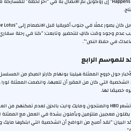
Happens Live With Andy Cohen” إن روكويل تم الاتصال به في “آخر لحظة” 
اج.
بب عدم وجود وقت كافٍ للتحضير. وتابعت: “كنا في رحلة سفاري
اعدك في حفظ النص'”.
 للموسم الرابع
ء الشخصية التي كان من المقرر أن تلعبها، وانضمت الممثلة لورا 
ه خصيصًا لها.
صرحت HBO في بيان: “تشعر HBO والمنتجون ومايك وايت بالحزن لعدم تمكنهم من
م يظلون معجبين ملتزمين ويأملون بشدة في العمل مع الممثلة 
كد البيان: “لقد أصبح من الواضح أن الشخصية التي ابتكرها مايك و
”.