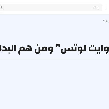
|
لاء؟
 وايت لوتس” ومن هم البدل