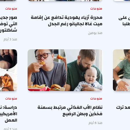
منوعات
منوعات
 على
محررة أزياء يهودية تدافع عن إقامة
صور جديد
لبا
ميت غالا لجاليانو رغم الجدل
التي توف
شاكلتون
منذ يومين
منذ 3 أيام
منوعات
منوعات
د ترك
نظام الأب الغذائي مرتبط بسمنة
دراسة: ن
فخذين وبطن الرضيع
الأمريكي
العمل
منذ 6 أيام
منذ 7 أيام