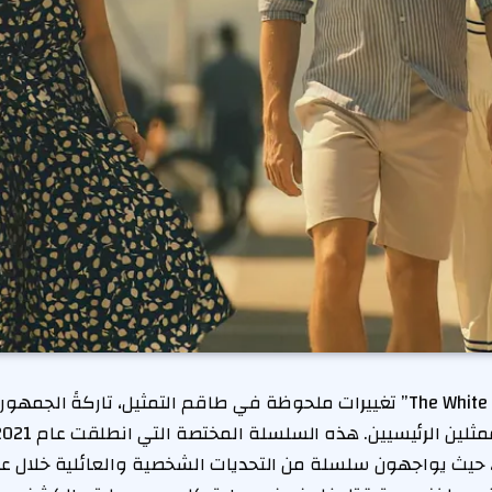
تشهد سلسلة “The White Lotus” تغييرات ملحوظة في طاقم التمثيل، تاركةً 
 حيث يواجهون سلسلة من التحديات الشخصية والعائلية خلال عط