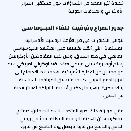
خطوة تثير العديد من التساؤلات حول مستقبل الصراع
الأوكراني والعلاقات الدولية.
جذور الصراع وتوقيت اللقاء الدبلوماسي
تتوالى التطورات في ظل الأزمة الروسية الأوكرانية
المستمرة، التي ألقت بظلالها على المشهد الجيوسياسي
العالمي. في هذا السياق، وصل كبير المفاوضين الأوكرانيين،
رستم أوميروف، إلى ميامي لعقد
لقاء أوكراني أمريكي
هام
مع ممثلين عن الإدارة الأمريكية. يهدف هذا الاجتماع إلى
تعزيز الدعم الغربي لكييف وتنسيق المواقف السياسية
والعسكرية، وهو ما يعكس أهمية الشراكة الاستراتيجية
بين البلدين.
وفي موازاة ذلك، صرح المتحدث باسم الكرملين، ديمتري
بيسكوف، بأن الهدنة الروسية المعلنة ستشمل يومي
الثامن والتاسع من مايو. ويحمل يوم التاسع من مايو،