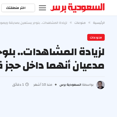
اختر منطقتك
الرئيسية
منوعات
لزيادة المشاهدات.. بلوجر يستعين بصديقة ويصو
»
»
منوعات
لزيادة المشاهدات.. بلو
مدعيان أنهما داخل حج
بواسطة
السعودية برس
منذ 10 أشهر
1 دقائق