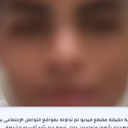
ة حقيقة مقطع فيديو تم تداوله بمواقع التواصل الإجتماعى يظ
لإدعاء بأنهما متواجدان داخل غرفة حجز بأحد أقسام الشرطة.