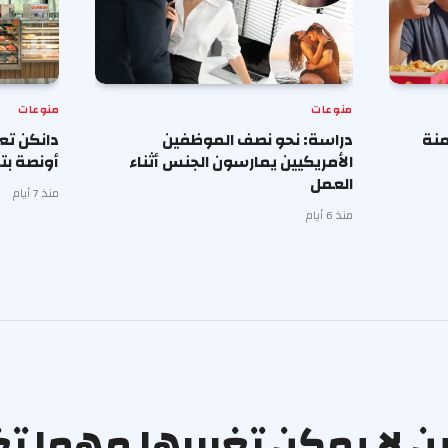
منوعات
منوعات
منة
دراسة: نحو نصف الموظفين
الأمريكيين يمارسون الجنس أثناء
أونصة بت
العمل
منذ 7 أيام
منذ 6 أيام
ين لا يمكن تغييرها مهما ت