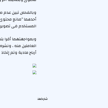
وبالفحص تبين عدم صح
أحدهما “صانع محتوى”
المستخدم فى تصوير ا
وبمواجهتهما أقرا بت
العاملين منه ، ونشر
أرباح مادية وتم إتخاذ ا
شاركها.