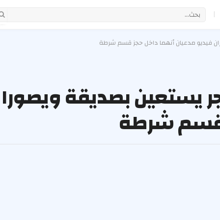
|
ران فيديو مدعيان أنهما داخل حجز قسم شرطة
جر يستعين بصديقة ويصوران
ز قسم شرطة