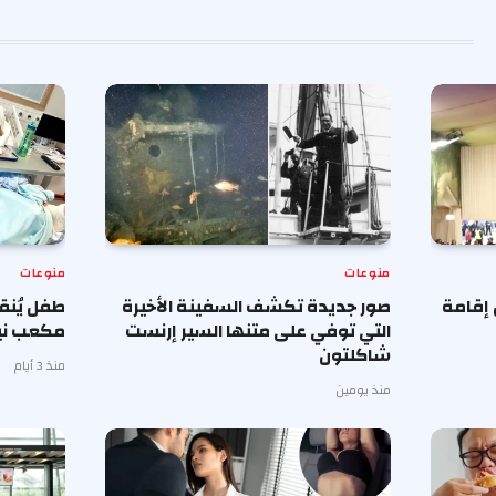
منوعات
منوعات
 إقامة
صور جديدة تكشف السفينة الأخيرة
طفل يُنق
التي توفي على متنها السير إرنست
مكعب ني
شاكلتون
منذ 3 أيام
منذ يومين