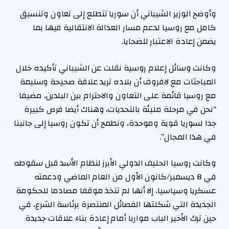
وأوضح الوزير الشيباني أن سوريا تتطلع إلى تعاون وتنسيق
كامل مع روسيا لدعم مسار العدالة الانتقالية فيها بما
يضمن إعادة الاعتبار للضحايا.
وكانت وسائل إعلام روسية نقلت عن الشيباني تأكيده خلال
المباحثات مع لافروف أن بلاده تريد علاقة صحيحة وسليمة
مع روسيا قائمة على التعاون والاحترام بين البلدين، مضيفا
“نحن في مرحلة مليئة بالتحديات، وهناك أيضا فرص كبيرة
جدا لسوريا قوية وموحدة، ونطمح أن تكون روسيا إلى جانبنا
في هذا المجال”.
وكانت روسيا الحليف الدولي الأبرز لنظام الأسد قبل سقوطه
في 8 ديسمبر/كانون الأول من العام الماضي ودعمته
عسكريا وسياسيا، إلا أنها لم تتخذ موقفا مصادما للحكومة
الجديدة التي شكلتها الفصائل المنتصرة برئاسة الشرع، في
حين ترك الأخير الباب مواربا أمام إعادة بناء علاقات جديدة