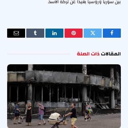
بين سوريا وروسيا بعيدا عن تركة الأسد.
فيسبوك
تويتر
بينتيريست
لينكدإن
Tumblr
البريد
الإلكترو
المقالات
ذات الصلة