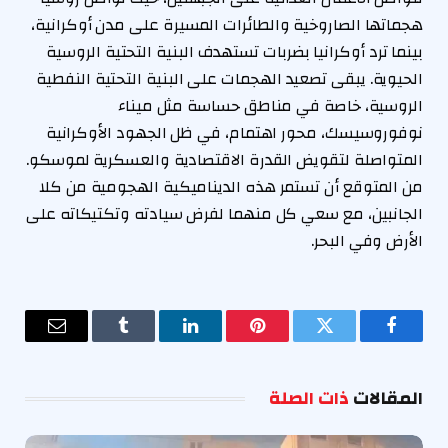
هجماتها الصاروخية والطائرات المسيرة على مدن أوكرانية،
بينما ترد أوكرانيا بضربات تستهدف البنية التحتية الروسية
الحيوية. يبقى تصعيد الهجمات على البنية التحتية النفطية
الروسية، خاصة في مناطق حساسة مثل ميناء
نوفوروسيسك، محور اهتمام، في ظل الجهود الأوكرانية
المتواصلة لتقويض القدرة الاقتصادية والعسكرية لموسكو.
من المتوقع أن تستمر هذه الديناميكية الهجومية من كلا
الجانبين، مع سعي كل منهما لفرض سيادته وتكتيكاته على
الأرض وفي البحر.
فيسبوك
تويتر
بينتيريست
لينكدإن
Tumblr
البريد
الإلكترو
المقالات
ذات الصلة