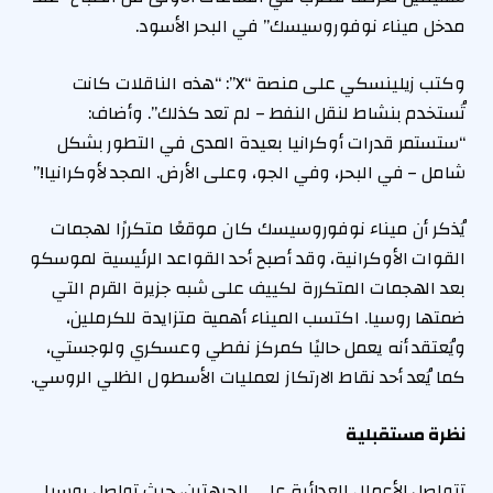
مدخل ميناء نوفوروسيسك” في البحر الأسود.
وكتب زيلينسكي على منصة “X”: “هذه الناقلات كانت
تُستخدم بنشاط لنقل النفط – لم تعد كذلك”. وأضاف:
“ستستمر قدرات أوكرانيا بعيدة المدى في التطور بشكل
شامل – في البحر، وفي الجو، وعلى الأرض. المجد لأوكرانيا!”
يُذكر أن ميناء نوفوروسيسك كان موقعًا متكررًا لهجمات
القوات الأوكرانية، وقد أصبح أحد القواعد الرئيسية لموسكو
بعد الهجمات المتكررة لكييف على شبه جزيرة القرم التي
ضمتها روسيا. اكتسب الميناء أهمية متزايدة للكرملين،
ويُعتقد أنه يعمل حاليًا كمركز نفطي وعسكري ولوجستي،
كما يُعد أحد نقاط الارتكاز لعمليات الأسطول الظلي الروسي.
نظرة مستقبلية
تتواصل الأعمال العدائية على الجبهتين، حيث تواصل روسيا