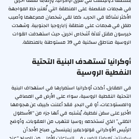
بمنطقة دونيتسك في شرق أوكرانيا، وإصابة تسعة آخرين
في هجمات منفصلة على المنطقة التي تُعتبر خط المواجهة
الأكثر نشاطًا في الحرب. كما لقي شخصان مصرعهما وأصيب
طفل في هجمات على منطقة زاباروجيا الجنوبية. وشهدت
خيرسون مقتل ثلاثة أشخاص آخرين، حيث استهدفت القوات
الروسية مناطق سكنية في 39 مستوطنة بالمنطقة.
أوكرانيا تستهدف البنية التحتية
النفطية الروسية
في المقابل، أكدت أوكرانيا استمرارها في استهداف البنية
التحتية النفطية الروسية، سواء على الأرض في المصافي
والمستودعات، أو في البحر. فقد أعلنت كييف عن هجومها
الأخير على سفن نفطية، يُشتبه في أنها جزء من “الأسطول
الظلي” الذي تستخدمه روسيا للتهرب من العقوبات. وأوضح
الرئيس الأوكراني فولوديمير زيلينسكي صباح الأحد أن
سفينتين تعرضتا للضرب في الساعات الأولى من الصباح “عند