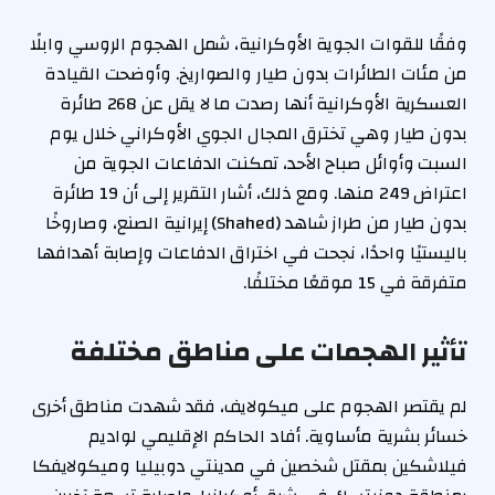
وفقًا للقوات الجوية الأوكرانية، شمل الهجوم الروسي وابلًا
من مئات الطائرات بدون طيار والصواريخ. وأوضحت القيادة
العسكرية الأوكرانية أنها رصدت ما لا يقل عن 268 طائرة
بدون طيار وهي تخترق المجال الجوي الأوكراني خلال يوم
السبت وأوائل صباح الأحد، تمكنت الدفاعات الجوية من
اعتراض 249 منها. ومع ذلك، أشار التقرير إلى أن 19 طائرة
بدون طيار من طراز شاهد (Shahed) إيرانية الصنع، وصاروخًا
باليستيًا واحدًا، نجحت في اختراق الدفاعات وإصابة أهدافها
متفرقة في 15 موقعًا مختلفًا.
تأثير الهجمات على مناطق مختلفة
لم يقتصر الهجوم على ميكولايف، فقد شهدت مناطق أخرى
خسائر بشرية مأساوية. أفاد الحاكم الإقليمي لواديم
فيلاشكين بمقتل شخصين في مدينتي دوبيليا وميكولايفكا