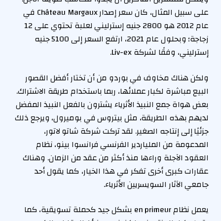
على سبيل المثال، كان سعر إصدار Château Margaux في
عام 2012 هو 2800 جنيه إسترليني لعلبة تحتوي على 12
زجاجة؛ وبحلول عام 2021، ارتفع السعر إلى 5100 جنيه
إسترليني، وفقًا لشركة Liv-ex.
ولكن هناك مخاوف في بوردو من أن تختار أفضل القصور
البيع مباشرة لكبار عملائها، ربما باستخدام طريقة الاشتراك.
بعض هواة جمع النبيذ الأثرياء يشترون بالفعل النبيذ المفضل
لديهم بهذه الطريقة، مثل بيتروس في بوميرول، ويرجع ذلك
جزئيًا إلى إنتاجه الصغير. لقد تركت شركة شاتو لاتور،
المدعومة من الملياردير الفرنسي فرانسوا بينو، نظام
العقود الآجلة وراءها منذ أكثر من عقد من الزمان. وهناك
عقارات كبرى أخرى تفكر في هذا الخيار، كما يقول أحد
جامعي الآثار السويسريين الأثرياء.
يعمل نظام en primeur بشكل جيد كحملة تسويقية، كما