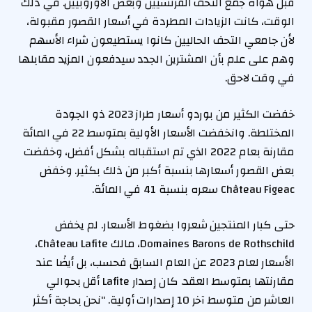
قبل هواة جمع التحف الفرنسيين وبعض الأوروبيين. في ذلك
الوقت، كانت الزيادات المطردة في أسعار القصور مقبولة،
لأن جامعي التحف الحاليين كانوا يستطيعون شراء الأسهم
وهم على علم بأن المشترين الجدد سيدفعون المزيد مقابلها
في وقت لاحق.
خفضت الكثير من بوردو أسعار طراز 2023 ذو الجودة
المختلطة. وانخفضت الأسعار الأولية بمتوسط ​​22 في المائة
مقارنة بعام 2022 الذي تم استقباله بشكل أفضل، وخفضت
بعض القصور أسعارها بنسبة أكبر من ذلك بكثير. وخفض
Château Figeac سعره بنسبة 41 في المائة.
حتى كبار المنتجين شعروا بضغوط الأسعار. لم يخفض
Domaines Barons de Rothschild، مالك Château Lafite،
الأسعار لعام 2023 عن العام السابق فحسب، بل أيضًا عند
مقارنتها بمتوسط ​​العقد. كان إصدار Lafite أقل بحوالي
العاشر من متوسط ​​آخر 10 إصدارات أولية. “نحن بحاجة أكثر