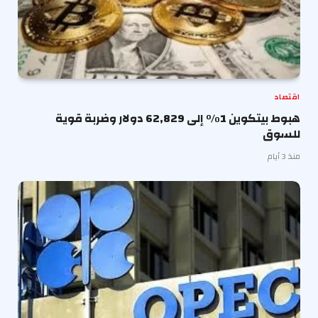
اقتصاد
هبوط بيتكوين 1% إلى 62,829 دولار وضربة قوية
للسوق
منذ 3 أيام