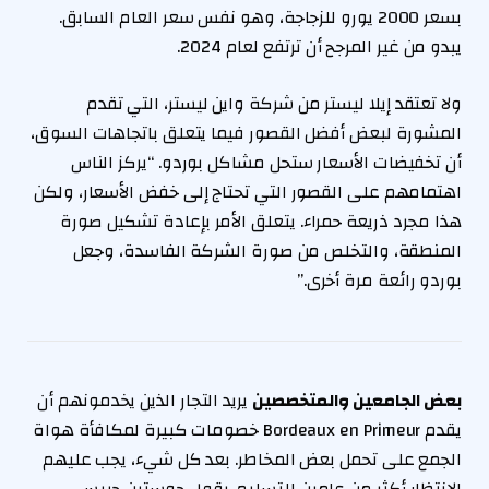
بسعر 2000 يورو للزجاجة، وهو نفس سعر العام السابق.
يبدو من غير المرجح أن ترتفع لعام 2024.
ولا تعتقد إيلا ليستر من شركة واين ليستر، التي تقدم
المشورة لبعض أفضل القصور فيما يتعلق باتجاهات السوق،
أن تخفيضات الأسعار ستحل مشاكل بوردو. “يركز الناس
اهتمامهم على القصور التي تحتاج إلى خفض الأسعار، ولكن
هذا مجرد ذريعة حمراء. يتعلق الأمر بإعادة تشكيل صورة
المنطقة، والتخلص من صورة الشركة الفاسدة، وجعل
بوردو رائعة مرة أخرى.”
بعض الجامعين والمتخصصين
يريد التجار الذين يخدمونهم أن
يقدم Bordeaux en Primeur خصومات كبيرة لمكافأة هواة
الجمع على تحمل بعض المخاطر. بعد كل شيء، يجب عليهم
الانتظار أكثر من عامين للتسليم. يقول جوستين جيبس،