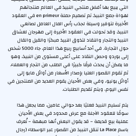
التي يبيع بها أفضل منتجي النبيذ في العالم منتجاتهم
لهواة جمع النبيذ. تم تصميم حملة en primeur في العقود
الأخيرة لتوفير وسيلة لجذب رأس المال العامل لصانعي
النبيذ، وقد تحولت في العقود الأخيرة إلى مهرجان لعشاق
النبيذ والتجار والنقاد لتذوق النبيذ مبكرًا والقيل والقال
حول التجارة. في أحد أسابيع ربيع هذا العام، جاء 5000 شخص
إلى بوردو وحصل النقاد على أعلى مستوى من النبيذ، وهو
ما يمكن أن يحدث فرقًا كبيرًا في الطلب من التجار والعملاء.
ثم تقوم القصور العليا بإصدار الأسعار من أوائل مايو إلى
أوائل يونيو، وفي بعض الأحيان يقوم العديد من المنتجين في
نفس اليوم، ويتم تقديم الطلبات.
يتم تسليم النبيذ فعليًا بعد حوالي عامين، مما يجعل هذا
سوقًا للعقود الآجلة مع عرض محدود في بعض الأحيان.
عملية بيع قديمة – قد يقول البعض أنها مبهمة – تُعرف
باسم La Place تنقل النبيذ من القصور عبر الوسطاء (رجال