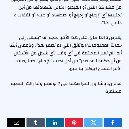
من مشاركة النص أو الفيديو الخاص بشهادتها من أجل
تجنيبها أي “إزعاج أو إحراج أو اضطهاد أو عبء أو نفقات لا
داعي لها”.
يعترض والدا كايل على هذا الأمر، بحجة أنه “يسعى إلى
حماية المعلومات/الوثائق التي لم تظهر بعد”، ويزعمان أيضًا
أنه “لم تعبر المحكمة في أي وقت بأي شكل من الأشكال
عن أن حكمها قد صدر” من أجل تجنب “الإحراج” كما يضيف
الأمر المقترح (بيكلر) بلا مبرر.
قدم ريد وشارون اعتراضهما في 7 نوفمبر وما زالت القضية
مستمرة.
فيسبوك
تويتر
بينتيريست
لينكدإن
Tumblr
البريد