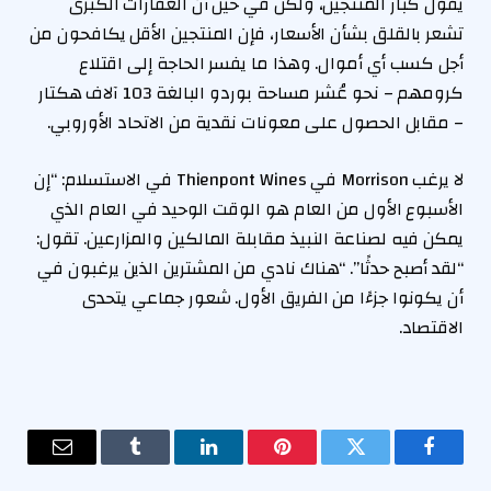
يقول كبار المنتجين، ولكن في حين أن العقارات الكبرى
تشعر بالقلق بشأن الأسعار، فإن المنتجين الأقل يكافحون من
أجل كسب أي أموال. وهذا ما يفسر الحاجة إلى اقتلاع
كرومهم – نحو عُشر مساحة بوردو البالغة 103 آلاف هكتار
– مقابل الحصول على معونات نقدية من الاتحاد الأوروبي.
لا يرغب Morrison في Thienpont Wines في الاستسلام: “إن
الأسبوع الأول من العام هو الوقت الوحيد في العام الذي
يمكن فيه لصناعة النبيذ مقابلة المالكين والمزارعين. تقول:
“لقد أصبح حدثًا”. “هناك نادي من المشترين الذين يرغبون في
أن يكونوا جزءًا من الفريق الأول. شعور جماعي يتحدى
الاقتصاد.
فيسبوك
تويتر
بينتيريست
لينكدإن
Tumblr
البريد