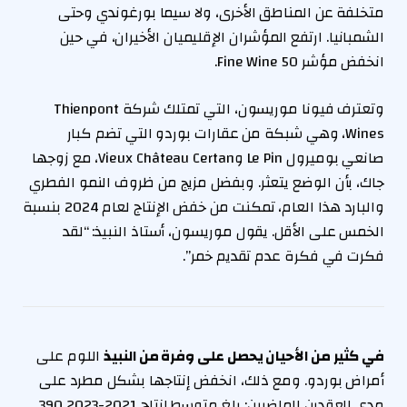
متخلفة عن المناطق الأخرى، ولا سيما بورغوندي وحتى
الشمبانيا. ارتفع المؤشران الإقليميان الأخيران، في حين
انخفض مؤشر Fine Wine 50.
وتعترف فيونا موريسون، التي تمتلك شركة Thienpont
Wines، وهي شبكة من عقارات بوردو التي تضم كبار
صانعي بوميرول Le Pin وVieux Château Certan، مع زوجها
جاك، بأن الوضع يتعثر. وبفضل مزيج من ظروف النمو الفطري
والبارد هذا العام، تمكنت من خفض الإنتاج لعام 2024 بنسبة
الخمس على الأقل. يقول موريسون، أستاذ النبيذ: “لقد
فكرت في فكرة عدم تقديم خمر”.
في كثير من الأحيان يحصل على وفرة من النبيذ
اللوم على
أمراض بوردو. ومع ذلك، انخفض إنتاجها بشكل مطرد على
مدى العقدين الماضيين: بلغ متوسط ​​إنتاج 2021-2023 390