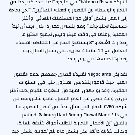
لشركة Château d'Issan في مارجو: “لدينا عدد كبير جدًا من
التجار والوسطاء بين القصور والعملاء النهائيين”. “نحن بحاجة
إلى العمل بشكل أوثق مع المستهلك النهائي، وأكثر
حساسية لاحتياجاته.” وهو يتساءل عما إذا كان يجب أن تبدأ
العملية برمتها في وقت مبكر وليس تجميع الكثير من
إصدارات الأسعار. “لا يستطيع التجار في المملكة المتحدة
التعامل مع 10 علامات تجارية، على سبيل المثال، يتم
إصدارها جميعها في يوم واحد”.
لقد بذل Négociants تقليديًا قصارى جهدهم لدعم القصور
العليا، حيث قاموا بتكديس المخزون حتى في السنوات
الفقيرة. وقد يواجهون المزيد من الضغوط للقيام بذلك أكثر
من أي وقت مضى في العام المقبل. ماتيو شادرونييه من
شركة CVBG للتجار، التي تمثل عددًا من أفضل القصور، بما
في ذلك Cheval Blanc وHaut Brion وPalmer، لا يشعر
بالقلق: “إن الأعمال التجارية تتطلب أموالاً كثيفة للغاية،
وكانت كذلك دائمًا. لكن بشكل عام يتم تمويله بشكل جيد.