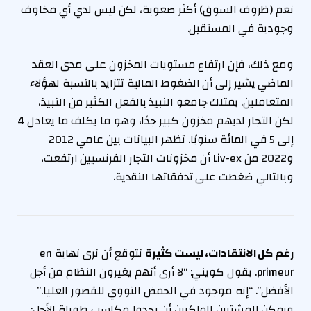
نعم (ظروف السوق) أكثر صعوبة، لكن ليس لدي أي مخاوف
وجودية في المستقبل.
ومع ذلك، فإن ارتفاع مستويات المخزون على مدى العقد
الماضي يشير إلى أن الضغوط المالية تتزايد بالنسبة لهؤلاء
المتعاملين. يمتلك جامعو النبيذ بالفعل الكثير من النبيذ،
لكن التجار لديهم مخزون كبير جدًا، وهو ما يكلف ما يعادل 4
إلى 5 في المائة سنويًا. تظهر البيانات بين عامي 2012
و2022 من Liv-ex أن مخزونات التجار الفرنسيين ارتفعت،
وبالتالي ضغطت على تدفقاتها النقدية.
رغم كل الانتقادات، ليست كثيرة
نتوقع أن نرى نهاية en
primeur. يقول كويني: “لا أرى أنهم يغيرون النظام من أجل
الأفضل”. “إنه موجود في الحمض النووي للقصور العليا.”
ويمكن للمشترين الماكرين أن يجدوا مكاسب طويلة الأجل: