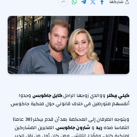
شاركها
كيلي بيكلر
ووالدي زوجها الراحل
كايل جاكوبس
وجدوا
أنفسهم متورطين في خلاف قانوني حول ملكية جاكوبس.
ويتوجه الطرفان إلى المحكمة بعد أن قدم بيكلر (38 عاما)
التماسا ضده
ريد
و
شارون جاكوبس
، المديرين المشاركين
لملكية كايل، وفقًا لـ
إنتاتش,
ومن كان أول من نقل الخبر.