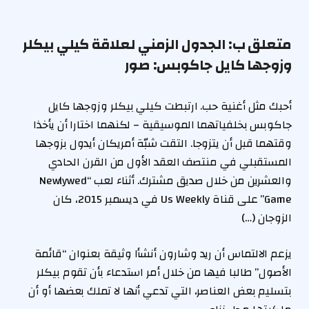
متعلق ب:
الجدول الزمني لعلاقة كيلي بيكلر
وزوجها كايل جاكوبس: صور
أحبك مثل أغنية حب. ارتبطت كيلي بيكلر وزوجها كايل
جاكوبس بخلفياتهما الموسيقية – لكنهما اختارا أن يأخذا
وقتهما قبل أن يتزوجا. التقت شبّة أمريكان أيدول بزوجها
المستقبلي في منتصف العقد الأول من القرن الحادي
والعشرين من خلال صديق مشترك. أثناء لعب “Newlywed
Game” على قناة Us Weekly في ديسمبر 2015، كان
الزوجان (…)
يزعم الالتماس أن ريد وشارون أنشأا وثيقة بعنوان “قائمة
الأصول” طالبا فيها من خلال أمر استدعاء بأن تقوم بيكلر
بتسليم بعض العناصر، التي تدعي أنها لا تملك بعضها أو أن