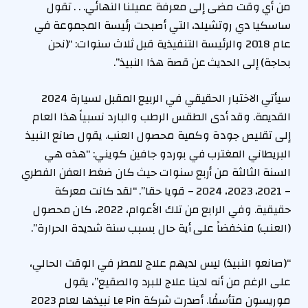
من أي وقت مضى إلى معرفة عميلنا النهائي. . . تقول
ساسكيا دي روتشيلد، التي أصبحت رئيسة المجموعة في
عام 2018 والرئيسة التنفيذية قبل ثلاث سنوات: “(نحن
بحاجة) إلى الحديث عن قصة هذا النبيذ”.
سيأتي الاختبار الحقيقي في الربيع المقبل لسيارة 2024
القديمة. وقد أدى الطقس الرطب والبارد نسبياً هذا العام
إلى تقليص جودة وكمية محصول العنب. يقول صانع النبيذ
البريطاني المغترب في بوردو جافين كويني: “هذه هي
السنة الثالثة من أربع سنوات حيث كان ضغط العفن الفطري
– 2021، 2023، 2024 – قويا حقا”. “لقد كانت معركة
حقيقية. وفي الرابع من تلك الأعوام، 2022، كان محصول
(العنب) منخفضاً على أية حال بسبب سنة شديدة الحرارة”.
“(صانعو النبيذ) ليس لديهم علاج للمطر في الوقت الحالي،
على الرغم من أنه لدينا علاج للبرد والصقيع”، يقول
موريسون متأسفًا. أصدرت شركة Le Pin نبيذها لعام 2023