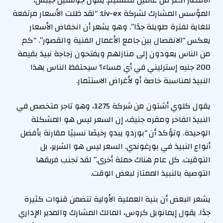
المؤسس المشارك لشركة Liv-ex: “لقد ظلت الأسعار مرتفعة
للغاية لفترة طويلة جدًا”. وهو يشعر أن انخفاض الأسعار
يعكس “الانفصال بين جامع الأعمال الفنية والقصور”. “كم
من الناس يعودون إلى منازلهم ويفتحون زجاجة نبيذ بقيمة
200 جنيه إسترليني في أي مساء؟ سيحتفظ الناس بهذا
النبيذ لمناسبة خاصة أو لأغراض الاستثمار.
يقول كلوي أشتون من شركة 1275، وهو تاجر متخصص في
النبيذ الفاخر ومقره جنيف، إن السعر ليس هو المشكلة
الوحيدة. وتؤكد أن “بوردو يبدو رخيصًا نسبيًا مقارنة بأفضل
أنواع النبيذ في بورغوندي. السعر ليس هو الشرير، بل
التوقيت. كل عام هناك حملة أخرى.” لقد تجنب فريقها
التوصية بالنبيذ الممتاز لبعض الوقت.
يشعر البعض أن بنية العملية الأولية تتضمن قنوات كثيرة
جدًا. يقول إيمانويل كروس، المالك المشارك والمدير الإداري