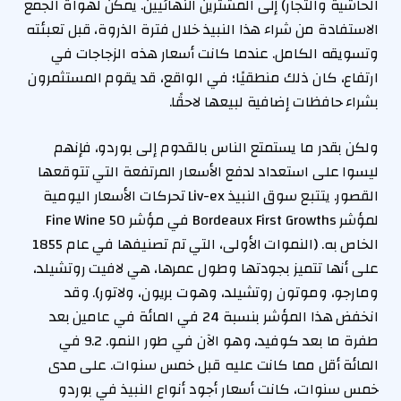
الحاشية والتجار) إلى المشترين النهائيين. يمكن لهواة الجمع
الاستفادة من شراء هذا النبيذ خلال فترة الذروة، قبل تعبئته
وتسويقه الكامل. عندما كانت أسعار هذه الزجاجات في
ارتفاع، كان ذلك منطقيًا؛ في الواقع، قد يقوم المستثمرون
بشراء حافظات إضافية لبيعها لاحقًا.
ولكن بقدر ما يستمتع الناس بالقدوم إلى بوردو، فإنهم
ليسوا على استعداد لدفع الأسعار المرتفعة التي تتوقعها
القصور. يتتبع سوق النبيذ Liv-ex تحركات الأسعار اليومية
لمؤشر Bordeaux First Growths في مؤشر Fine Wine 50
الخاص به. (النموات الأولى، التي تم تصنيفها في عام 1855
على أنها تتميز بجودتها وطول عمرها، هي لافيت روتشيلد،
ومارجو، وموتون روتشيلد، وهوت بريون، ولاتور). وقد
انخفض هذا المؤشر بنسبة 24 في المائة في عامين بعد
طفرة ما بعد كوفيد، وهو الآن في طور النمو. 9.2 في
المائة أقل مما كانت عليه قبل خمس سنوات. على مدى
خمس سنوات، كانت أسعار أجود أنواع النبيذ في بوردو