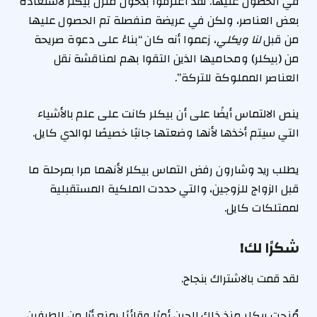
في الحصول عليها. لقد اعترفوا بدخول منزل بيكلر لاستعادة
بعض العناصر، ولكن في عريضة منفصلة تم الحصول عليها
من قبل
لنا ويكلي
، زعموا أنه كان “بناءً على دعوة صريحة
من (بيكلر) ومحاميها الذين التقوا بهم لمناقشة نقل
العناصر المملوكة للتركة”.
ينص الالتماس أيضًا على أن بيكلر كانت على علم بالأشياء
التي سيتم أخذها لأنها وضعتها جانبًا خصيصًا لوالدي كايل.
يطلب ريد وشارون رفض التماس بيكلر لأنهما مرا بمرحلة ما
قبل الزواج للزوجين، والتي حددت الملكية المستقبلية
لممتلكات كايل.
شكرًا لك!
لقد قمت بالاشتراك بنجاح.
مُنحت بيكلر منذ ذلك الحين أمرًا وقائيًا يمنع أيًا من الطرفين