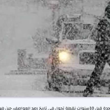
شهدت المملكة المتحدة قبل 10سنوات نقطة تحول في تاريخ رصد العواصف، ح