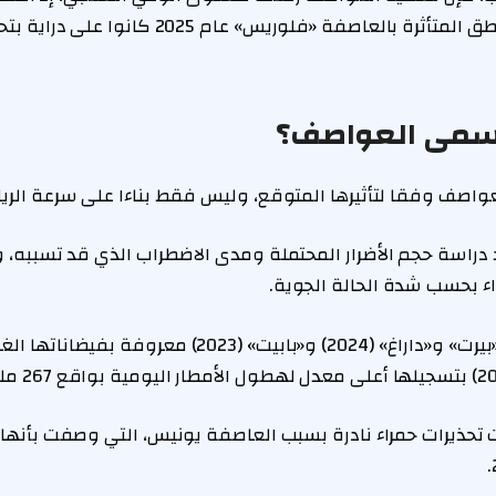
93% من سكان المناطق المتأثرة بالعاصفة «فلوريس»
ُسمى العواصف؟
واصف وفقا لتأثيرها المتوقع، وليس فقط بناءا على سرعة الرياح
 دراسة حجم الأضرار المحتملة ومدى الاضطراب الذي قد تسببه، و
اء بحسب شدة الحالة الجوية.
حيث كانت العواصف «بيرت» و«داراغ» (2024) و«بابيت» (2023) مع
 2022، صدرت تحذيرات حمراء نادرة بسبب العاصفة يونيس، التي وصفت بأ