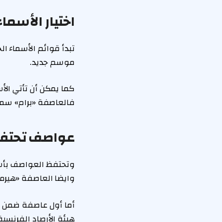
اختيار الأسما
موسم جديد.
كما يمكن أن تأتي الأ
فالعاصفة «برام» سميت
عواصف تحتفظ
وتحتفظ العواصف بأسمائ
وايضا العاصفة «هيرمينيا» (2025) التى اجتاحت المملكة المتحدة ق
أما أول عاصفة ضمن ق
هيئة الأرصاد الفرنسية