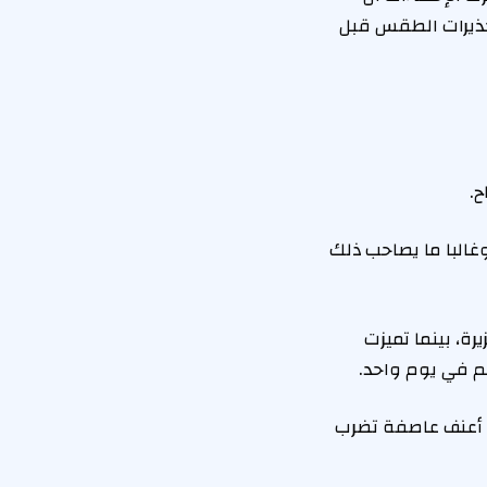
 عام 2025 كانوا على دراية بتحذيرات الطقس قبل
.
غالبا ما يصاحب ذلك
روفة بفيضاناتها الغزيرة، بينما تميزت
نها أعنف عاصفة تضرب