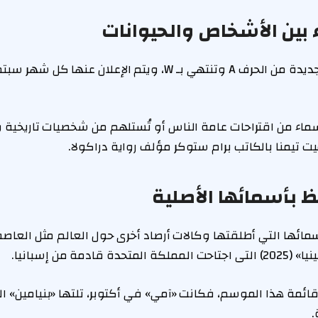
ء بين الأشخاص والحيوانات
تبدأ قوائم الأسماء الجديدة من الحرف A وتنتهي بـ W، ويتم الإعلان عنه
سماء من اقتراحات عامة الناس أو تُستلهم من شخصيات تاريخية و
 تيمنا بالكاتب برام ستوكر مؤلف رواية دراكولا.
 بأسمائها الأصلية
ها التي أطلقتها وكالات أرصاد أخرى حول العالم مثل العاصفة «أو
ادمة من إسبانيا.
ائمة هذا الموسم، فكانت «آمي» في أكتوبر، تلتها «بنيامين» 
.