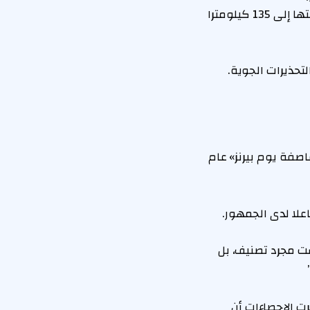
«أبيجيل» شمال غرب اسكتلندا بين 12 و13 نوفمبر عام 2015، مصحوبة برياح وصلت سرعتها إلى 135 كيلومترا
تحذيرات الجوية.
صفة يوم بيرنز» عام
لا لدى الجمهور.
ست مجرد تصنيف، بل
 الإحصاءات أن