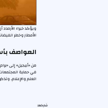
ويؤكد خبراء الأرصاد أ
الأمطار وخطر الفيضان
العواصف بأس
من «أبيجيل» إلى «برا
في حماية المجتمعات م
العلم والإعلام، وتذك
شاركها.