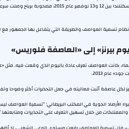
 نظام تسمية العواصف والطريقة التي يتفاعل بها الجمهور مع ال
م بيرنز» إلى «العاصفة فلوريس»
ماء، كانت العواصف تعرف عادة باليوم الذي وقعت فيه، مثل «عا
لكل عاصفة أثبت فعاليته في جعل التحذيرات أكثر وضوحا وتفاع
خبراء الأرصاد الجوية في المكتب البريطاني: “تسمية العواصف لي
 والممتلكات من خلال تسهيل التعرف على التحذيرات ومتابعتها.”
، فإن تسمية العواصف رفعت مستوى الوعي الشعبي، إذ أظهرت