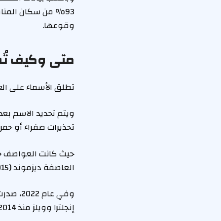
وقوعها.
متى وكيف ت
تطلق الأسماء على الع
ويتم تحديد الاسم بعد
تحذيرات صفراء أو حمر
العاصفة ديزموند (2015) بتسجيلها أعلى معدل لهطول الأمطار اليومية بواقع 267 ملم في يوم واحد.
وفي عام
إنجلترا وويلز منذ 2014.