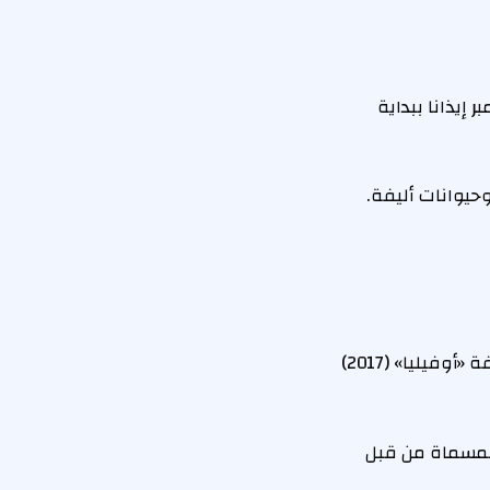
ا كل شهر سبتمبر إيذانا ببداية
حيوانات أليفة.
فيليا» (2017)
المسماة من قبل