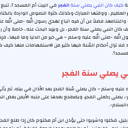
ة
كيف كان النبي يصلي سنة
الفجر
في البيت أم المسجد ؟، تنبع 
لعظيم ، ووقتها المبارك وكذلك كثرة النصوص الواردة بالكتاب 
واغتنامها، فضلاً عن أن فيه اتباع لهدي رسول الله -صلى الله ع
 كان النبي يصلي سنة الفجر ، بل ويزيد البحث عنه ، خاصة وأن 
لله -صلى الله عليه وسلم – هي خير من الدنيا وما فيها ، فإذ
فلا تزال أحكام السُنة فيها كثير من الاستفهامات منها كيف ك
لمسجد؟.
ي يصلي سنة الفجر
ه عليه وسلم – كان يصلي سُنة الفجر بعد الأذان في بيته، ثم يأت
-، يصلي ركعتي الفجر، ويضطجع بعدها على جنبه الأيمن بعض ال
السلام-.
ن بليل، فكلوا واشربوا حتى يؤذن ابن أم مكتوم كان إذا طلع الفج