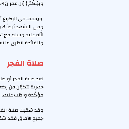
وَبَيْنَكُمْ } [آل عمران:64].
ويخفف في الركوع أيض
وفي التشهد أيضاً لا 
الله عليه وسلم مع تخف
وللفائدة انظري ما تس
صلاة الفجر
تعد صلاة الفجر أو ص
جهرية تتكوّن من ركع
مؤكّدة واظب عليها ا
وقد سُمّيت صلاة الفج
جميع الآفاق فقد سٌمّي