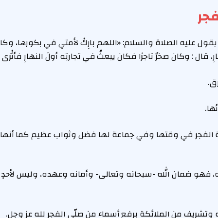
فجر
يقول عليه الصلاة والسلام: «اللهم بارِكْ لأمتي في بكورها، وكان إ
، قال : وكان صخرٌ تاجرًا فكان يبعثُ في تجارتِه أولَ النهارِ فأثْرَى وك
ة الفجر في وقتها وفي جماعة لها فضل وثواب عظيم كما أنها
له، فهو ضمان الله -سبحانه وتعالى- وأمانه وعهده، وليس لأحدٍ 