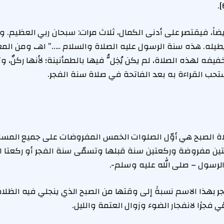
اً، فيقتصر على أدنى الكمال، ثلاث مرات: سبحان ربي العظيم.
يطيله. هذه سنة الرسول عليه الصلاة والسلام …..” اهـ، ومن الم
يفه لهذه الصلاة، لم يكن يُخِلُّ فيها بالطمأنينة؛ لأنها ركنٌ، و
تحب القراءة به بعد الفاتحة في صلاة سنة الفجر.
لاة الصبح هي أوّل الصلوات الخمس المفروضات على جميع المس
تين مفروضة وركعتين سنة قبلها وتسمّى سنة الفجر أو ركعتا 
لرسول – صلى الله عليه وسلم-.
ر بهذا الاسم نسبةً إلى وقتها من الصبح الذي ينجلي فيه الظلا
 فجرًا لانفجار الضوء وزوال العتمة والليل.