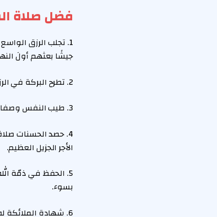
فضل صلاة ال
1. تجلب الرزق الواسع 
جيشًا بعثهم أولَ النهارِ
2. تطرح البركة في الرزق.
3. طيب النفس وصفائها.
4. حصد الحسنات صلا
الأجر الجزيل العظيم.
5. الحفظ في ذمّة ال
بسوء.
6. شهادة الملائكة له وتشريف من الملائكة برفع أسماء من صلّى الفجر لله عز وجل.