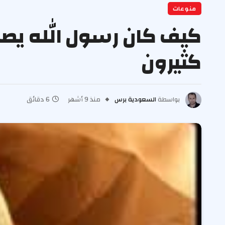
منوعات
كثيرون
بواسطة
السعودية برس
منذ 9 أشهر
6 دقائق