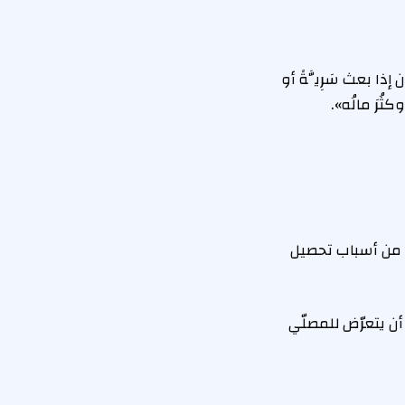
ذا بعث سَرِيَّةً أو
ثُرَ مالُه».
 من أسباب تحصيل
أن يتعرّض للمصلّي