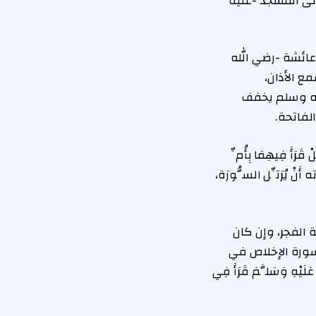
لى المسجد -عليه
عائشة -رضي الله
ع الأذان،
ليه وسلم يخفف
لفاتحة.
أَ فِيهِمَا بِأُمِّ
ادَته أَنْ يُرَتِّل السُّورَة،
الفجر، وإن كان
سورة الإخلاص في
ْهِ وَسَلَّمَ قَرَأَ فِي