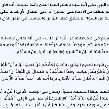
نبي صلى الله عليه وسلم لسنة الصبح بأنها خفيفة، أنه كان ل
 فيهما من الأذكار على المجزئ أو أدنى الكمال؛ لأن هديه صلى
بة من السواء، ويتحقق فيها التوازن والتناسب في الزمن الذي 
 صحيحيهما عَنِ الْبَرَاءِ بْنِ عَازِبٍ -رضي الله تعالى عنه- أنه قَالَ
َيْهِ وَسَلَّمَ، فَوَجَدْتُ قِيَامَهُ، فَرَكْعَتَهُ، فَاعْتِدَالَهُ بَعْدَ رُكُوعِهِ، فَسَج
َجَلْسَتَهُ مَا بَيْنَ التَّسْلِيمِ وَالِانْصِرَافِ، قَرِيبًا مِنَ السَّوَاءِ.
صحيح البخاري: وَأَجَابَ بَعْضُهُمْ عَنْ حَدِيثِ الْبَرَاءِ، أَنَّ الْمُرَادَ بِق
يَرْكَعُ بِقَدْرِ قِيَامِهِ، وَكَذَا السُّجُودُ وَالِاعْتِدَالُ، بَلِ الْمُرَادُ أَنَّ صَلَاتَه
لَ الْقِرَاءَةَ، أَطَالَ بَقِيَّةَ الْأَرْكَانِ، وَإِذَا أَخَفَّهَا، أَخَفَّ بَقِيَّةَ الْأَرْكَا
ة فيها التخفيف، فيقرأ الإنسان في الركعة الأولى: { قُلْ يَا أَيُّهَا 
[الكافرون:1] وفي الثانية: { قُلْ هُوَ اللَّهُ أَحَدٌ } [الإخلاص:1] أو يقرأ في 
ا} [البقرة:136] الآية في سورة البقرة، وفي الثانية: { قُلْ يَا أَهْلَ الْكِتَابِ تَعَالَوْا إِلَى كَ