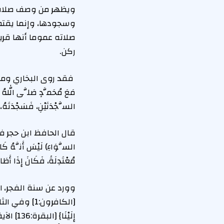
ويظهر من وصف صلاة ال
وسجودها، وإنما يقتصر
صلاته عموما أنها قري
ركن.
فقد روى البخاري ومسلم في
مَعَ مُحَمَّدٍ صَلَّى اللهُ عَل
السَّجْدَتَيْنِ، فَسَجْدَتَهُ، ف
قال الحافظ ابن حجر في شرحه ل
السَّوَاءِ) لَيْسَ أَنَّهُ كَانَ 
مُعْتَدِلَةً، فَكَانَ إِذَا أَطَا
وورد عن سنة الفجر، السن
إِلَيْنَ