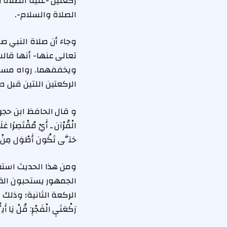
ركعتين -عليه الصلاة
الصلاة والسلام-.
وجاء أن صلاة النبي ص
تعالى عنها- أنها قال
ويخففهما. رواه مسلم،
الركعتين اللتين قبل ص
و قال الحافظ ابن حجر في 
الْقُرْآن ـ أَيْ مُقْتَصِرًا عَل
حَتَّى تَكُون أَطْوَل مِنْ 
ومن هذا الحديث استفا
الجمهور يستحبون القر
الركعة الثانية؛ وذلك لما ث
رَكْعَتَيِ الْفَجْرِ: قُلْ يَا أَ