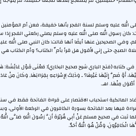
 والسلام- خفيفتين، ثم يضطجع بعدها ضجعة خفيفة، ثم يتوجه إ
لى الله عليه وسلم لسنة الفجر بأنها خفيفة، فعن أم المؤمنين 
ت: كان رسول الله صلى الله عليه وسلم يصلي ركعتي الفجر إذا سم
 وفي الصحيحين عنها أيضًا أنها قالت: كان النبي صلى الله ع
لاة الصبح، حتى إني لأقول هل قرأ بأمِّ الكتاب؟ وأم الكتاب هي ا
كتابه (فتح الباري شرح صحيح البخاري): مَعْنَى قَوْل عَائِشَة: هَلْ قَرَ
َيْهَا، أَوْ ضَمَّ إِلَيْهَا غَيْرهَا؟ ـ وَذَلِكَ لِإِسْرَاعِهِ بِقِرَاءَتِهَا, وَكَانَ مِنْ عَ
أَطْوَل مِنْهَا. اهـ.
د المالكية استحباب الاقتصار على قراءة الفاتحة فقط في سنة 
اءة فيها بعد الفاتحة بسورة الكافرون في الركعة الأولى، وب
بت في صحيح مسلم عَنْ أَبِي هُرَيْرَةَ أَنَّ رَسُولَ اللهِ صَلَّى اللهُ عَلَي
يُّهَا الْكَافِرُونَ، وَقُلْ هُوَ اللهُ أَحَدٌ.