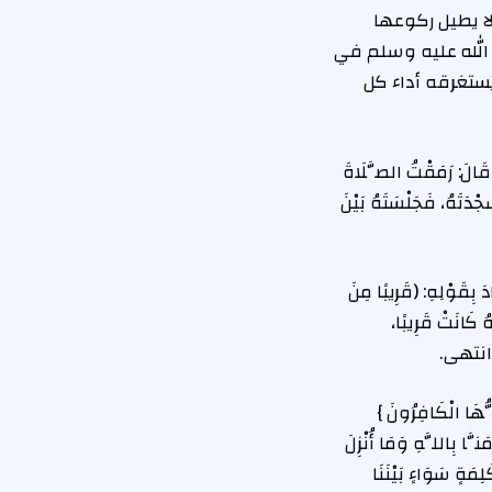
ا يطيل ركوعها
 الله عليه وسلم في
يستغرقه أداء كل
: رَمَقْتُ الصَّلَاةَ
ْدَتَهُ، فَجَلْسَتَهُ بَيْنَ
َوْلِهِ: (قَرِيبًا مِنَ
ُ كَانَتْ قَرِيبًا،
نِ. انتهى.
الْكَافِرُونَ }
الأولى: { قُولُوا آمَنَّا بِاللَّهِ وَمَا أُنْزِلَ
لِمَةٍ سَوَاءٍ بَيْنَنَا