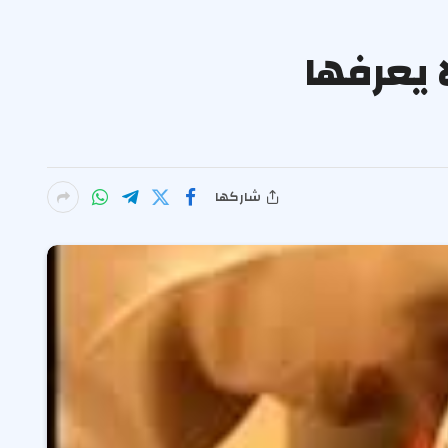
الفجر؟.. 9 حقائق لا يعرفها
شاركها