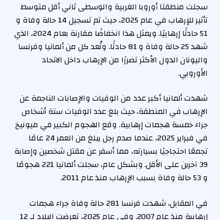
سجلت منطقتا أوروبا الغربية والوسطى ثاني أقل متوسط
تأثير للإرهاب في عام 2025، حيث تم تسجيل 14 حالة وفاة و
51 حادثًا إرهابيًا. ويمثل هذا انخفاضًا مقارنة بعام 2024، الذي
شهد 25 حالة وفاة و 81 حادثًا. وتُعد كل من ألمانيا وفرنسا
واليونان الدول الأكثر تضررًا من الإرهاب داخل الاتحاد
الأوروبي.
شهدت ألمانيا أكبر عدد من الوفيات والإصابات الناجمة عن
الإرهاب في المنطقة، حيث بلغ عدد الوفيات ستة أشخاص
جراء خمسة هجمات إرهابية. وقع الهجوم الكبير في ميونيخ
في فبراير 2025، عندما صدم رجل يبلغ من العمر 24 عامًا
تجمعًا احتجاجيًا بسيارته، مما أسفر عن مقتل شخصين وإصابة
39 آخرين على الأقل. وبشكل عام، سجلت ألمانيا 221 هجومًا
و 53 حالة وفاة بسبب الإرهاب منذ عام 2011.
في المقابل، شهدت فرنسا 281 حالة وفاة جراء هجمات
إرهابية منذ عام 2007. وفي عام 2025، تعرضت البلاد لـ 12