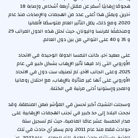
هجومًا إرهابيًا أسفر عن مقتل أربعة أشخاص وإصابة 18
آخرين. ويمثل هذا أعلى عدد من الهجمات والإصابات منذ عام
2020. ومع ذلك، يظل التأثير العام متوسطًا لألمانيا
ومنخفضًا لفرنسا واليونان، حيث تحتل هذه الدول المراتب 29
و 35 و 40 على التوالي من بين دول العالم.
على صعيد آخر، كانت النمسا الدولة الوحيدة في الاتحاد
الأوروبي التي زاد فيها تأثير الإرهاب بشكل كبير في عام
2025. وعلى الجانب الآخر، تم تصنيف ست دول في الاتحاد
الأوروبي على أنها غير متأثرة بالإرهاب، مع احتلال رومانيا
والمجر وإستونيا أدنى مرتبة في الكتلة.
وسجلت التشيك أكبر تحسن في المؤشر ضمن المنطقة. وقد
نجحت البلاد إلى حد كبير في تجنب الهجمات الإرهابية على
مدار الخمسة عشر عامًا الماضية، حيث تم تسجيل ستة
حوادث فقط منذ عام 2011. ولم يسفر أي حادث في تلك
الفترة، باستثناء حادث إطلاق النار الجماعي عام 2023، عن