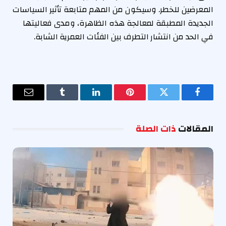
المعرضين للخطر. وسيكون من المهم متابعة تأثير السياسات
الجديدة المطبقة لمعالجة هذه الظاهرة، ومدى فعاليتها
في الحد من انتشار التطرف بين الفئات العمرية الشابة.
فيسبوك
تويتر
بينتيريست
لينكدإن
Tumblr
البريد
الإلكترو
المقالات
ذات الصلة