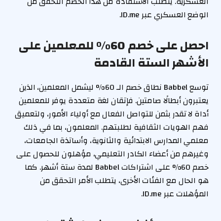
العسكرية. يتطلب الاستفادة من هذا الخصم التحقق من
الوضع العسكري عبر ID.me.
احصل على خصم 60% للمعلمين على
الأشهر الستة القادمة
توسع Babbel نطاق خصم الـ 60% ليشمل المعلمين، الذين
يعتبرون أبطالًا صامتين. فإتقان لغة متعددة يوفر للمعلمين
أداة لا تقدر بثمن للتواصل الفعال مع أولياء الأمور، ولتعميق
فهم الهويات الثقافية لطلبتهم. المعلمون، بما في ذلك
معلمي المدارس الابتدائية والثانوية، وأساتذة الجامعات،
وغيرهم من أعضاء الكادر التعليمي، مؤهلون للحصول على
خصم 60% على اشتراكات Babbel لمدة ستة أشهر. كما
هو الحال مع الفئات الأخرى، يتطلب الأمر التحقق من
المؤهلات عبر ID.me.