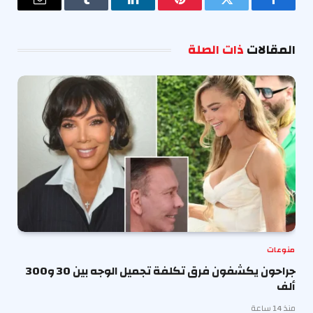
فيسبوك
تويتر
بينتيريست
لينكدإن
Tumblr
البريد
الإلكترو
المقالات
ذات الصلة
منوعات
جراحون يكشفون فرق تكلفة تجميل الوجه بين 30 و300
ألف
منذ 14 ساعة