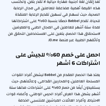
تُعد إتقان لغة أجنبية مهارة حياتية لا تقدر بثمن، وتكتسب
هذه القيمة أهمية مضاعفة للعاملين في مجال الرعاية
الصحية، حيث تسهم في تسهيل تقديم الرعاية المنقذة
للحياة. تقدم Babbel خصمًا بنسبة 60% على اشتراكاتها
لمدة ستة أشهر للعاملين في المجال الطبي والممرضين.
لاستحقاق هذا الخصم، يتعين على المستخدمين التحقق من
وثائقهم الطبية عبر منصة ID.me.
احصل على خصم 60% للجيش على
اشتراكات 6 أشهر
يمتد هذا الخصم المقدم من Babbel ليشمل أفراد القوات
المسلحة العاملين، والمحاربين القدامى، وعائلاتهم، حيث
يستفيدون أيضًا من خصم 60% على اشتراكات مدتها ستة
أشهر. يشمل هذا العرض أفراد الحرس الوطني، وأعضاء قوات
الاحتياط، وأفراد العائلات المباشرين لمنتسبي الخدمة