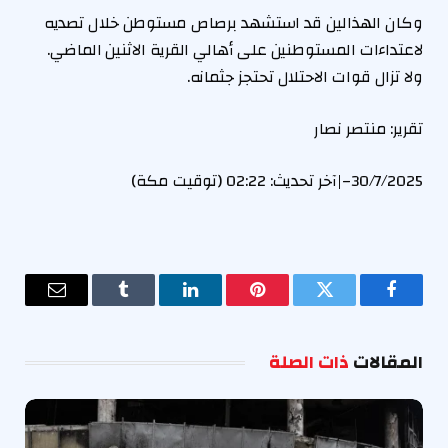
وكان الهذالين قد استشهد برصاص مستوطن خلال تصديه
لاعتداءات المستوطنين على أهالي القرية الاثنين الماضي.
ولا تزال قوات الاحتلال تحتجز جثمانه.
تقرير: منتصر نصار
30/7/2025
–
|
آخر تحديث:
02:22 (توقيت مكة)
فيسبوك
تويتر
بينتيريست
لينكدإن
Tumblr
البريد
الإلكترو
المقالات
ذات الصلة