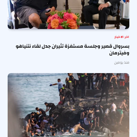
اخر الاخبار
بسروال قصير وجلسة مستفزة تثيران جدل لقاء نتنياهو
وفيترمان
منذ يومين