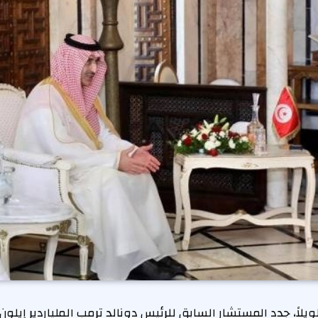
يلاً، جدد المستشار السابق للرئيس دونالد ترمب الملياردير إي