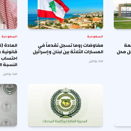
السعودية
السعودية
معة
مفاوضات روما تسجل تقدماً في
حل محل
المسارات الثلاثة بين لبنان وإسرائيل
قانونية 
احتساب أ
منذ يومين
النسبة ا
منذ يومين