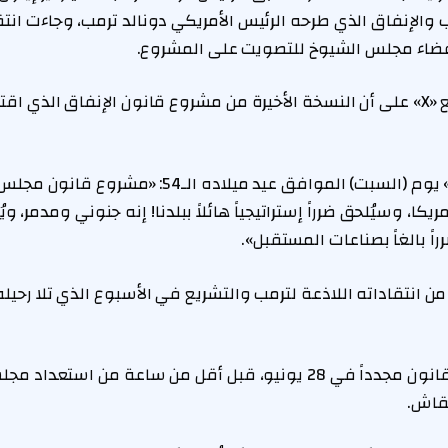
 والإنفاق الذي طرحه الرئيس الأمريكي دونالد ترمب، وجاءت ا
عضاء مجلس الشيوخ للتصويت على المشروع.
وأصرّ ماسك عبر موقع «X» على أن النسخة الأخيرة من مشروع قانون الإنفاق ال
وكتب ماسك على «X» يوم (السبت) الموافق عيد ميلاده 
كا، وسيُلحق ضرراً إستراتيجياً هائلاً ببلدنا! إنه جنوني ومدمر، 
راً بالغاً بصناعات المستقبل».
انتقاداته اللاذعة لترمب والتشريع في الأسبوع الذي تلا رحي
لكنه انتقد مشروع القانون مجدداً في 28 يونيو، قبل أقل من ساعة من اس
قاش.