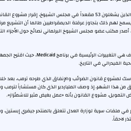
ويعتزم الجمهوريون، الذين يشغلون 53 مقعداً في مجلس الشيوخ، إقرار مش
سمح لهم ذلك بتجاوز عرقلة الديمقراطيين طالما أن التشريع مرتب
 أصدر مكتب عضو مجلس الشيوخ البرلماني نصائح حول الأجزاء الت
وكانت أكبر نقطة خلاف هي التغييرات الرئيسية ف
ية الفيدرالي في التاريخ.
اسك لمشروع قانون الضرائب والإنفاق الذي طرحه ترمب، بعد خلا
 هذا الشهر، إذ وصف الملياردير الذي كان مستشاراً لترمب ومك
لتمويل، مشروع القانون بأنه «عمل بغيض مثير للاشمئزاز».
في ملفات سرية لوزارة العدل تتعلق بالمنتحر جيفري إبستين، وه
ر لاحقاً.