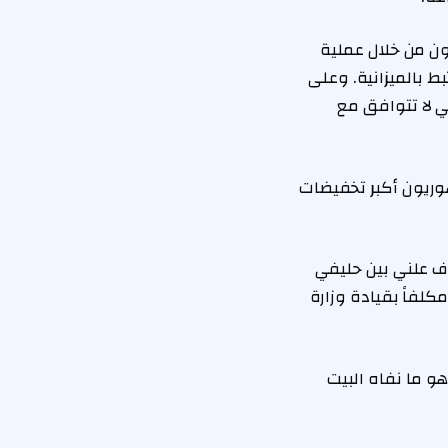
روع القانون من خلال عملية
ط بالميزانية. وعلى
ي لا تتوافق مع
ي برنامج Medicaid، حيث اقترح الجمهوريون أكبر تخفيضات
ف علني بين حليفي
لفاً بقيادة وزارة
و ما نفاه البيت