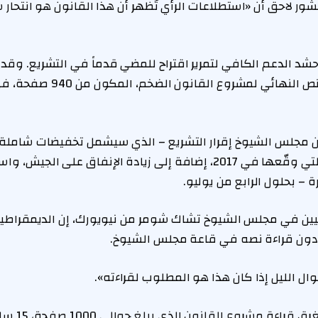
 لاحق أن «استطلاعات الرأي تُظهر أن هذا القانون هو انتحار
شد الدعم الكافي لتمرير اقتراح للمضي قدماً في التشريع. وق
في مجلس الشيوخ النص النهائي لمشر
من مجلس الشيوخ إقرار التشريع – الذي سيشمل تخفيضات شاملة 
التخفيضات الضريبية التي وقّعها في 2017، إضافة إلى زيادة الإنفاق على
 – بحلول الرابع من يوليو.
يين في مجلس الشيوخ تشاك شومر من نيويورك، إن الديمقراط
 دون قراءة نصه في قاعة مجلس الشيوخ.
ل الليل إذا كان هذا هو المطلوب لقراءته».
ة مشروع القانون الذي يبلغ حوالى 1000 صفحة، 15 ساعة.