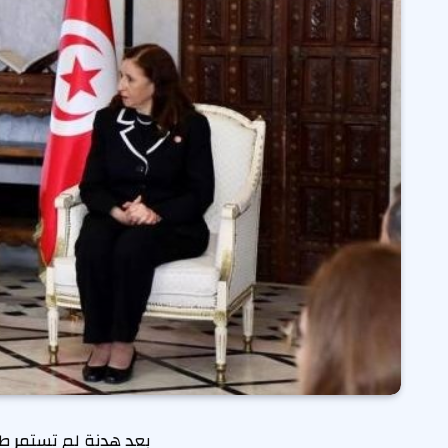
بعد هدنة لم تستمر طو