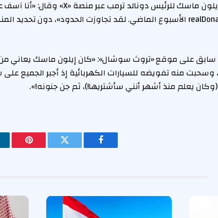
وفي 11 يونيو، اعتذر إيلون ماسك للرئيس دونالد ت
عن الرئيس @realDonaldTrump الأسبوع الماضي. لقد تجاوزت الحدود»، دون تحدي
بق على موقع «تروث سوشال»: «كان إيلون ماسك يعاني من قل
وسحبت منه تفويضه للسيارات الكهربائية إذ أجبر الجميع على ش
(وكان يعلم منذ أشهر أنني سأشتريها!)، ثم جن جنونه!».
فيسبوك
تويتر
بينتيريس