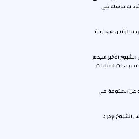
نتقادات ماسك في
ذي اقترحه الرئيس «مجنونة
الـ54: «مشروع قانون مجلس الشيوخ الأخير سيدمر
ويُقدم هبات لصناعات
له عن الحكومة في
تعداد مجلس الشيوخ لإجراء