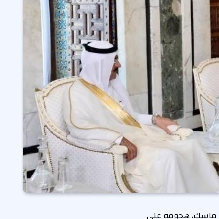
لون ماسك، هجومه على