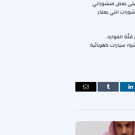
رمب عبر منصة «X» وقال: «أنا آسف على بعض منشوراتي
د المنشورات التي يعتذر
ّة الموارد،
راء سيارات كهربائية
ت
لينكدإن
Tumblr
البريد
الإلكتروني