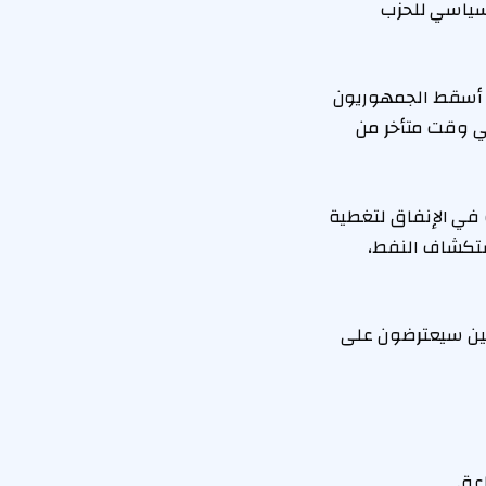
 سياسي للحزب
د أسقط الجمهوريون
وع القانون الضخم، المكون من 940 صفحة، في وقت متأخر من
في الإنفاق لتغطية
 الجيش، واستكشاف النفط،
يين سيعترضون على