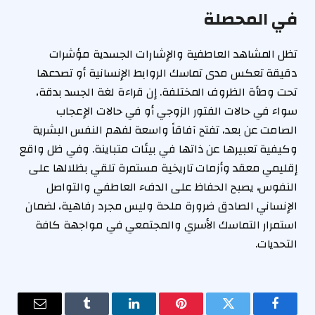
في المحصلة
تظل المشاهد العاطفية والإشارات الجسدية مؤشرات
دقيقة تعكس مدى تماسك الروابط الإنسانية أو تصدعها
تحت وطأة الظروف المختلفة. إن قراءة لغة الجسد بدقة،
سواء في حالات الفتور الزوجي أو في حالات الإعجاب
الصامت عن بعد، تفتح آفاقاً واسعة لفهم النفس البشرية
وكيفية تعبيرها عن ذاتها في بيئات متباينة. وفي ظل واقع
إقليمي معقد وأزمات تاريخية مستمرة تلقي بظلالها على
النفوس، يصبح الحفاظ على الدفء العاطفي والتواصل
الإنساني الصادق ضرورة ملحة وليس مجرد رفاهية، لضمان
استمرار التماسك الأسري والمجتمعي في مواجهة كافة
التحديات.
فيسبوك
تويتر
بينتيريست
لينكدإن
Tumblr
البريد