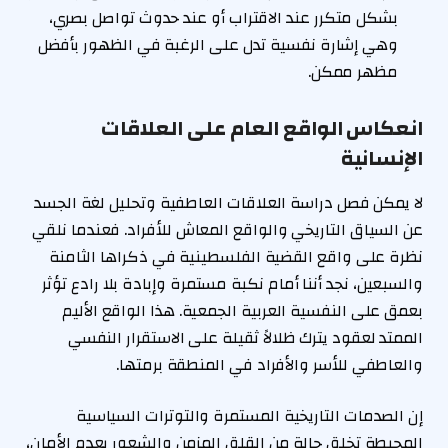
بشكل متكرر عند الاقتراب أو عند حدوث تواصل بصري،
وهي إشارة نفسية تدل على الرغبة في الظهور بأفضل
مظهر ممكن.
انعكاس الواقع العام على العلاقات
الإنسانية
لا يمكن فصل دراسة العلاقات العاطفية وتحليل لغة الجسد
عن السياق التاريخي والواقع المعاش للأفراد. فعندما نلقي
نظرة على واقع القضية الفلسطينية في ذكراها الثامنة
والسبعين، نجد أننا أمام نكبة مستمرة وإبادة بلا رادع تؤثر
بعمق على النفسية العربية الجمعية. هذا الواقع الأليم
الممتد لعقود يترك ظلالاً ثقيلة على الاستقرار النفسي
والعاطفي للأسر والأفراد في المنطقة برمتها.
إن الصدمات التاريخية المستمرة والتوترات السياسية
المحيطة تخلق حالة من القلق المزمن والشعور بعدم الأمان،