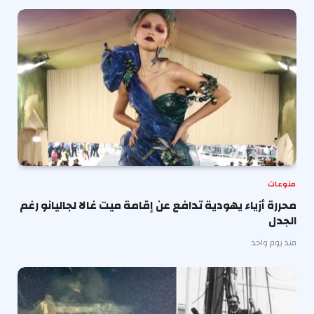
منوعات
محررة أزياء يهودية تدافع عن إقامة ميت غالا لجاليانو رغم
الجدل
منذ يوم واحد