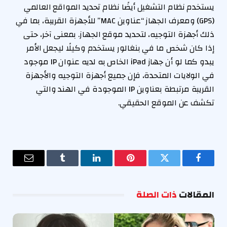
يستخدم نظام التشغيل أيضًا نظام تحديد المواقع العالمي
(GPS) ومعرف الجهاز “عناوين MAC” للأجهزة القريبة، بما في
ذلك أجهزة التوجيه، لتحديد موقع الجهاز. بمعنى آخر، حتى
إذا كان شخص ما في بنغالور يستخدم وكيلًا ليجعل الأمر
يبدو كما لو أن جهاز iPad الخاص به لديه عنوان IP موجود
في الولايات المتحدة، فإن جميع أجهزة التوجيه والأجهزة
القريبة مرتبطة بعناوين IP الموجودة في الهند والتي
تكشف عن الموقع الحقيقي.
فيسبوك
تويتر
بينتيريست
لينكدإن
Tumblr
البريد
الإلكترو
المقالات
ذات الصلة