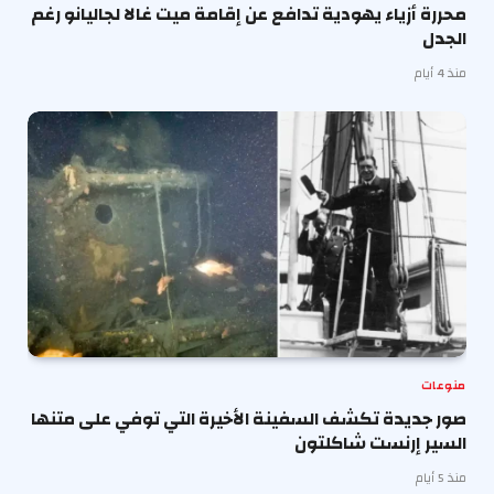
محررة أزياء يهودية تدافع عن إقامة ميت غالا لجاليانو رغم
الجدل
منذ 4 أيام
منوعات
صور جديدة تكشف السفينة الأخيرة التي توفي على متنها
السير إرنست شاكلتون
منذ 5 أيام