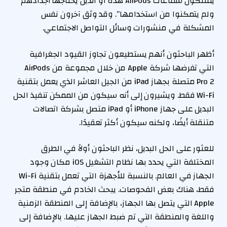
يمتلكون سماعات AirPods هذه أو الذين يحتاجها أجدادهم
ولم يتمكنوا من استخدامها”. وقد وثق آخرون نفس
المشكلة في منشورات وسائل التواصل الاجتماعي.
أظهر الباحثون أنهم يستطيعون تجاوز القيود الجغرافية
التي تفرضها شركة Apple من خلال مجموعة من AirPods
Pro 2 متصلة بجهاز iPad من الجيل العاشر الذي يعمل بتقنية
Wi-Fi فقط. ويشيرون إلى أنه سيكون من الممكن تنفيذ الحل
البديل على جهاز iPhone أو iPad متصل بشركة اتصالات
متنقلة أيضًا، ولكنه سيكون أكثر تعقيدًا.
للعثور على الحل البديل، نظر الباحثون أولاً في الطرق
المختلفة التي يحدد بها نظام التشغيل iOS مكان وجود
الجهاز في العالم. بالنسبة للأجهزة التي تعمل بتقنية Wi-Fi
فقط، هناك بعض الفحوصات. يبحث الخادم في منطقة متجر
Apple التي يتصل بها الجهاز، بالإضافة إلى المنطقة الزمنية
واللغة والمنطقة التي تم ضبط الجهاز عليها. بالإضافة إلى