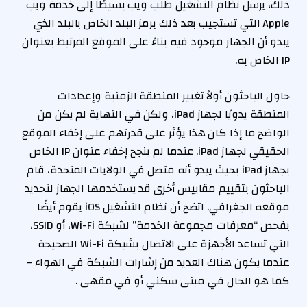
ذلك، يرسل نظام التشغيل طلب ويب بسيطًا إلى خدمة ويب
Apple التي تستجيب بعد ذلك برمز البلد الخاص بالبلد الذي
يبدو أن الجهاز موجود فيه بناءً على الموقع المرتبط بعنوان
IP الخاص به.
حاول الباحثون أولاً تغيير المنطقة الزمنية وإعدادات
المنطقة يدويًا لجهاز iPad، ولكن في النهاية لم يكن من
الواضح ما إذا كان هذا يؤثر على قدرتهم على إخفاء الموقع
الحقيقي لجهاز iPad. عندما لم ينجح إخفاء عنوان IP الخاص
بجهاز iPad بحيث يبدو أنه متصل في الولايات المتحدة، قام
الباحثون بتقييم مقاييس أخرى قد يستخدمها الجهاز لتحديد
موقعه الجغرافي. اتضح أن نظام التشغيل iOS يقوم أيضًا
بفحص “معرفات مجموعة الخدمة” لشبكة Wi-Fi، أو SSID،
التي تساعد الأجهزة على الاتصال بشبكة Wi-Fi الصحيحة
عندما يكون هناك العديد من إشارات الشبكة في الهواء –
كما هو الحال في مبنى سكني أو في مقهى .