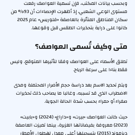
وبحسب بيانات المكتب، فإن تسمية العواصف رفعت
مستوى الوعي الشعبي، إذ أظهرت الإحصاءات أن 93% من
سكان المناطق المتأثرة بالعاصفة «فلوريس» عام 2025
كانوا على دراية بتحذيرات الطقس قبل وقوعها.
متى وكيف تُسمى العواصف؟
تطلق الأسماء على العواصف وفقا لتأثيرها المتوقع، وليس
فقط بناءا على سرعة الرياح.
ويتم تحديد الاسم بعد دراسة حجم الأضرار المحتملة ومدى
الاضطراب الذي قد تسببه، وغالبا ما يصاحب ذلك تحذيرات
صفراء أو حمراء بحسب شدة الحالة الجوية.
حيث كانت العواصف «بيرت» و«داراغ» (2024) و«بابيت»
(2023) معروفة بفيضاناتها الغزيرة، بينما تميزت العاصفة
ديزموند (2015) بتسجيلها أعلى معدل لهطول الأمطار