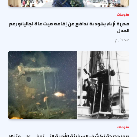
منوعات
محررة أزياء يهودية تدافع عن إقامة ميت غالا لجاليانو رغم
الجدل
منذ 5 أيام
منوعات
صور جديدة تكشف السفينة الأخيرة التي توفي على متنها