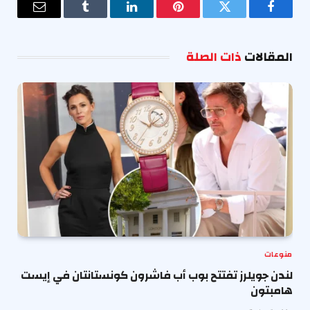
فيسبوك
تويتر
بينتيريست
لينكدإن
Tumblr
البريد
الإلكترو
المقالات
ذات الصلة
منوعات
لندن جويلرز تفتتح بوب أب فاشرون كونستانتان في إيست
هامبتون