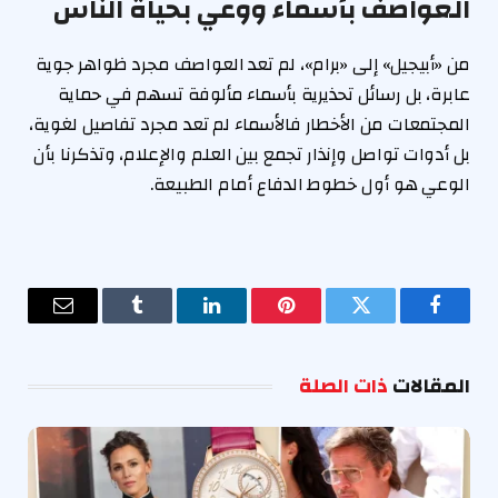
العواصف بأسماء ووعي بحياة الناس
من «أبيجيل» إلى «برام»، لم تعد العواصف مجرد ظواهر جوية
عابرة، بل رسائل تحذيرية بأسماء مألوفة تسهم في حماية
المجتمعات من الأخطار فالأسماء لم تعد مجرد تفاصيل لغوية،
بل أدوات تواصل وإنذار تجمع بين العلم والإعلام، وتذكرنا بأن
الوعي هو أول خطوط الدفاع أمام الطبيعة.
فيسبوك
تويتر
بينتيريست
لينكدإن
Tumblr
البريد
الإلكترو
المقالات
ذات الصلة