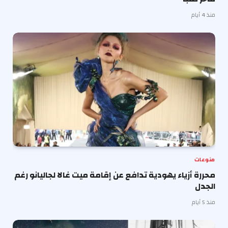
منذ 4 أيام
منوعات
محررة أزياء يهودية تدافع عن إقامة ميت غالا لجاليانو رغم
الجدل
منذ 5 أيام