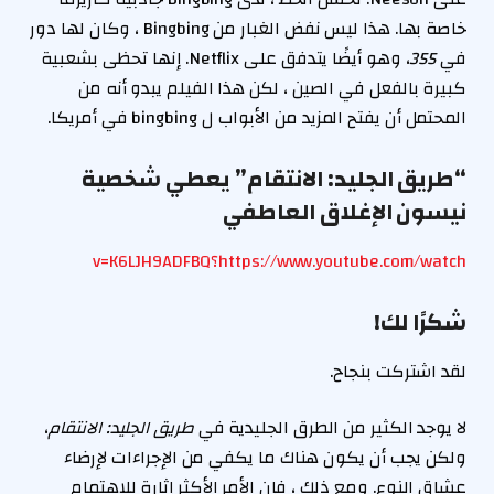
خاصة بها. هذا ليس نفض الغبار من Bingbing ، وكان لها دور
في
355
، وهو أيضًا يتدفق على Netflix. إنها تحظى بشعبية
كبيرة بالفعل في الصين ، لكن هذا الفيلم يبدو أنه من
المحتمل أن يفتح المزيد من الأبواب ل bingbing في أمريكا.
“طريق الجليد: الانتقام” يعطي شخصية
نيسون الإغلاق العاطفي
https://www.youtube.com/watch؟v=K6LJH9ADFBQ
شكرًا لك!
لقد اشتركت بنجاح.
لا يوجد الكثير من الطرق الجليدية في
طريق الجليد: الانتقام
،
ولكن يجب أن يكون هناك ما يكفي من الإجراءات لإرضاء
عشاق النوع. ومع ذلك ، فإن الأمر الأكثر إثارة للاهتمام