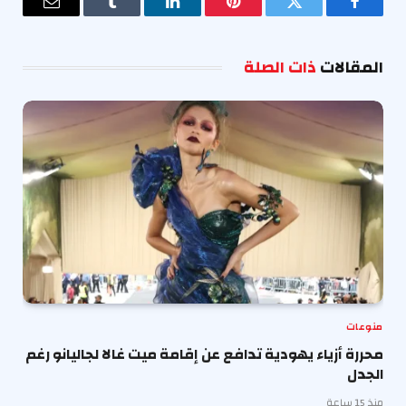
فيسبوك
تويتر
بينتيريست
لينكدإن
Tumblr
البريد
الإلكترو
المقالات
ذات الصلة
منوعات
محررة أزياء يهودية تدافع عن إقامة ميت غالا لجاليانو رغم
الجدل
منذ 15 ساعة