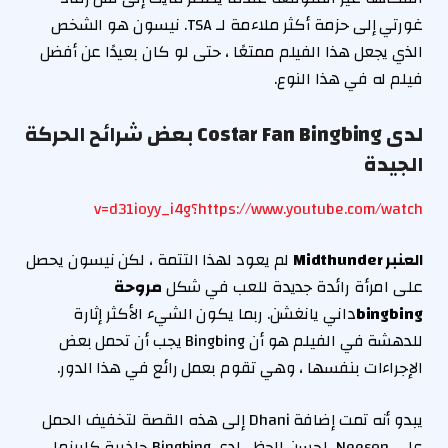
غورتي إلى حزمة أكثر ملاءمة لـ TSA. نيسون هو الشخص
الذي يجعل هذا الفيلم ممتعًا ، حتى لو كان بعيدًا عن أفضل
فيلم له في هذا النوع.
لدى Costar Fan Bingbing بعض شرائح الحركة
الجيدة
https://www.youtube.com/watch؟v=d31ioyy_i4g
العنبر Midthunder
لم يعود لهذا التتمة ، لكن نيسون يحصل
على امرأة رائدة جديدة للعب في شكل
مروحة
bingbing
داني يانغشن. ربما يكون الشيء الأكثر إثارة
للدهشة في الفيلم هو أن Bingbing يجب أن تحمل بعض
الإجراءات بنفسها ، وهي تقوم بعمل رائع في هذا الدور.
يبدو أنه تمت إضافة Dhani إلى هذه القصة لتخفيف الحمل
على Neeson. لحسن الحظ ، لدى Bingbing جاذبية كاريزما