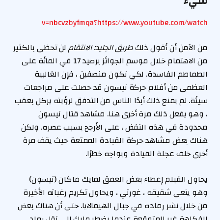
سيء
https://www.youtube.com/watch؟v=nbcvzbyfmqa
من الآمن أن أقول ذلك
طريق الجليد: الانتقام
لن تحظى بالكثير
من الاهتمام خلال موسم الجوائز برصيد 17 في المائة على
الطماطم الفاسدة. لكي نكون منصفين ، فإن الغالبية
العظمى من أفلام حركة نيسون قد حصلت على مراجعات
سيئة. لم يمنع ذلك أبدًا الناس من التدفق لرؤيته يركل بعقب
، وهو يفعل ذلك مرة أخرى هنا. مشاهد قتال نيسون
محدودة في هذه النفض ، على الأرجح بسبب عصره. ولكن
هناك بعض مشاهد حركة القيادة الممتعة حيث يقف مرة
أخرى خلف عجلة القيادة ويواجه خطرًا.
يحاول الفيلم إعطاء بعض العمق لمايك ماكان (نيسون)
وهو ينعى شقيقه ، غورتي ، ويحاول تكريم رغباته الأخيرة
من خلال نشر رماده في جبال الهيمالايا. حتى أن هناك بعض
الفكاهة غير المتوقعة عندما يضطر مايك إلى نقل رماد