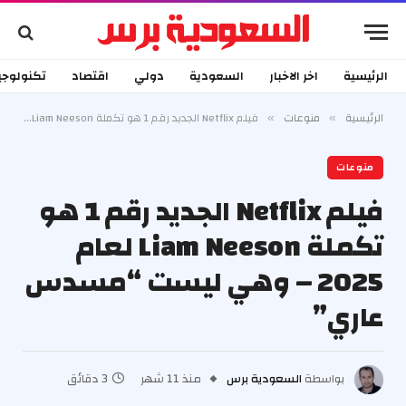
الرئيسية
اخر الاخبار
السعودية
دولي
اقتصاد
تكنولوجي
الرئيسية
منوعات
فيلم Netflix الجديد رقم 1 هو تكملة Liam Neeson لعام 2025 – وهي ليست “مسدس عاري”
»
»
منوعات
فيلم Netflix الجديد رقم 1 هو
تكملة Liam Neeson لعام
2025 – وهي ليست “مسدس
عاري”
بواسطة
السعودية برس
منذ 11 شهر
3 دقائق