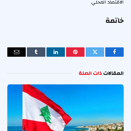
الاقتصاد المحلي.
خاتمة
فيسبوك
تويتر
بينتيريست
لينكدإن
Tumblr
البريد
الإلكترو
المقالات
ذات الصلة