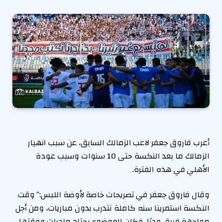
أعرب فاروق جعفر لاعب الزمالك السابق، عن سبب انهيار
الزمالك ما بعد النكسة حتى 10 سنوات وسبب عودة
الأهلي في هذه الفترة.
وقال فاروق جعفر في تصريحات خاصة لأوضة اللبس:” وقت
النكسة استمرينا سنه كاملة نتدرب بدون مباريات، ومن أجل
مواجهة فريق وديًا، فكان الموضوع يحتاج ماديات ووقتها