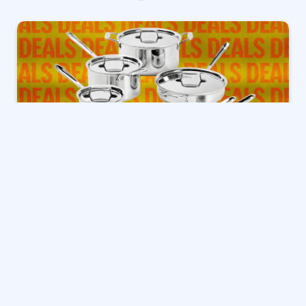
جميع الصفقات يرتدون
من الصعب العثور عليها، ولكن أواني
الطهي تدوم لسنوات وسنوات. إن استخدام أواني الطبخ
السيئة يمكن أن يجعل حتى الطهاة الأكثر كفاءة يشعرون
وكأنهم في حلقة من حلقات
كوابيس المطبخ
. يستخدم
الطهاة وخبراء الطهي في جميع أنحاء العالم المقالي All-
Clad كمعيار ذهبي، بما في ذلك العديد منا في فريق
مراجعات WIRED.