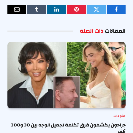
فيسبوك
تويتر
بينتيريست
لينكدإن
Tumblr
البريد
الإلكترو
المقالات
ذات الصلة
منوعات
جراحون يكشفون فرق تكلفة تجميل الوجه بين 30 و300
ألف