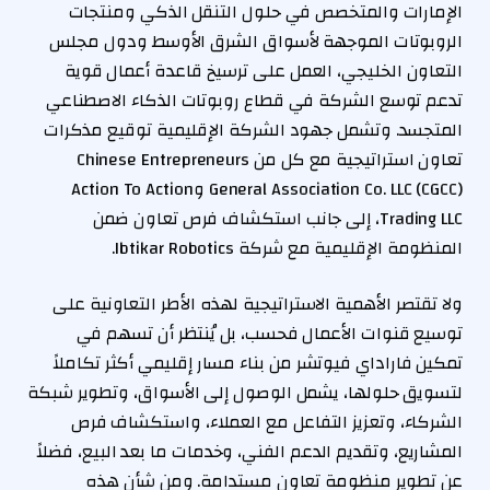
الإمارات والمتخصص في حلول التنقل الذكي ومنتجات
الروبوتات الموجهة لأسواق الشرق الأوسط ودول مجلس
التعاون الخليجي، العمل على ترسيخ قاعدة أعمال قوية
تدعم توسع الشركة في قطاع روبوتات الذكاء الاصطناعي
المتجسد. وتشمل جهود الشركة الإقليمية توقيع مذكرات
تعاون استراتيجية مع كل من Chinese Entrepreneurs
General Association Co. LLC (CGCC) وAction To Action
Trading LLC، إلى جانب استكشاف فرص تعاون ضمن
المنظومة الإقليمية مع شركة Ibtikar Robotics.
ولا تقتصر الأهمية الاستراتيجية لهذه الأطر التعاونية على
توسيع قنوات الأعمال فحسب، بل يُنتظر أن تسهم في
تمكين فاراداي فيوتشر من بناء مسار إقليمي أكثر تكاملاً
لتسويق حلولها، يشمل الوصول إلى الأسواق، وتطوير شبكة
الشركاء، وتعزيز التفاعل مع العملاء، واستكشاف فرص
المشاريع، وتقديم الدعم الفني، وخدمات ما بعد البيع، فضلاً
عن تطوير منظومة تعاون مستدامة. ومن شأن هذه