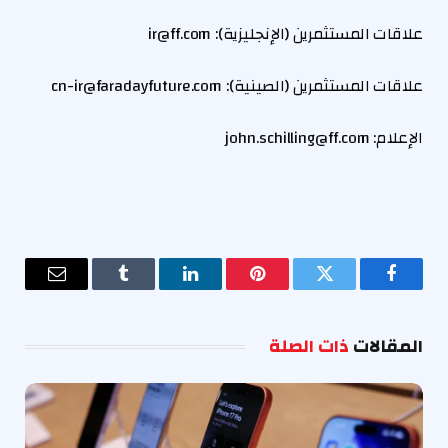
علاقات المستثمرين (الإنجليزية):
ir@ff.com
علاقات المستثمرين (الصينية):
cn-ir@faradayfuture.com
الإعلام:
john.schilling@ff.com
فيسبوك
تويتر
بينتيريست
لينكدإن
Tumblr
البريد
الإلكترو
المقالات
ذات الصلة