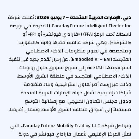
دبي، الإمارات العربية المتحدة – 7 يوليو 2026:
أعلنت شركة
Faraday Future Intelligent Electric Inc. (المدرجة في بورصة
ناسداك تحت الرمز: FFAI) («فاراداي فيوتشر» أو «FF» أو
«الشركة»)، وهي شركة عالمية مقرها ولاية كاليفورنيا
ومتخصصة في تطوير منظومات الذكاء الاصطناعي
المتجسد (Embodied AI – EAI)، عن إحراز تقدم جديد في تنفيذ
استراتيجيتها الهادفة إلى تسريع تسويق حلول روبوتات
الذكاء الاصطناعي المتجسد في منطقة الشرق الأوسط،
وذلك عبر إرساء أطر تعاون استراتيجية وبناء منظومة
شراكات إقليمية تشمل دولة الإمارات العربية المتحدة
ودول مجلس التعاون الخليجي، مع إمكانية التوسع
مستقبلاً إلى أسواق منطقة الشرق الأوسط وشمال أفريقيا.
وتواصل شركة Faraday Future Mobility Trading L.L.C.، التي
تمثل المركز الإقليمي لأعمال فاراداي فيوتشر في دولة