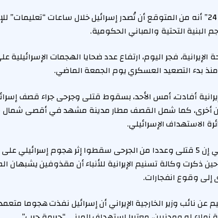
وذكر موقع “إسرائيل 24” أنه من المتوقع أن تُصدر إسرائيل خلال ساعات “تعليمات
جم البنية التحتية والمباني الحكومية.
منذ بدء التصعيد العسكري يوم الجمعة الماضي.
يرانية أفادت، أمس الأحد، بسقوط قتلى وجرحى جراء قصف إسرائ
 أخرى، كما شمل القصف مطار مدينة مشهد في أقصى شمال ش
ة الاستهداف الإسرائيلي.
وقال التلفزيون الإيراني إن 5 قتلى وعددا من الجرحى سقطوا إثر هجوم إسرائ
ن ذكرت وكالة تسنيم الإيرانية للأنباء أن مقذوفين يشبهان ال
إلى وقوع انفجارات.
 عن نائب وزير الخارجية الإيراني أن إسرائيل نفذت هجوما متعمدا
ة زملاء له ومدنيين، معتبرا استهداف المبنى “جريمة حرب”.