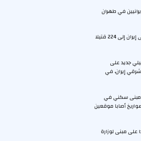
” للإيرانيين في طهران
وقد أعلنت وزارة الصحة الإيرانية، فجر اليوم، ارتفاع عدد ضحايا الهجمات الإسرائيلية على إيران إلى 224 قتيلا
يلي جديد على
رقي إيران، في
يلي على مبنى سكني في
صواريخ أصابا موقعين
 على مبنى لوزارة