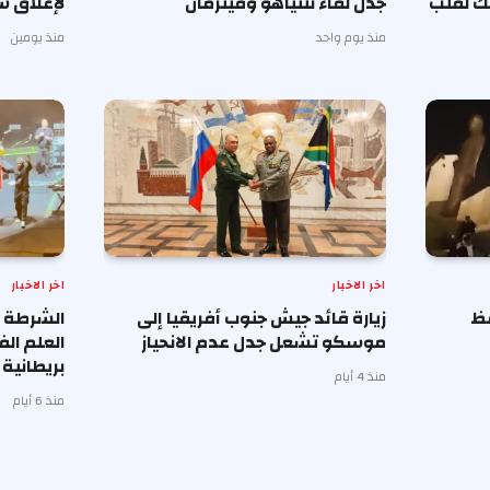
نك لقلب
جدل لقاء نتنياهو وفيترمان
لإغلاق 
منذ يوم واحد
منذ يومين
اخر الاخبار
اخر الاخبار
فظ
زيارة قائد جيش جنوب أفريقيا إلى
الشرطة ا
موسكو تشعل جدل عدم الانحياز
العلم ال
بريطانية
منذ 4 أيام
منذ 6 أيام