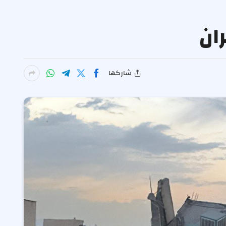
ان
شاركها