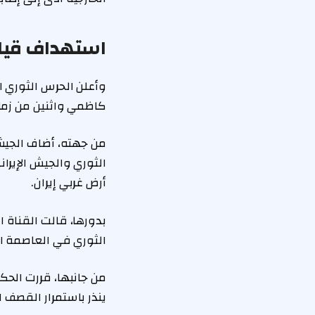
استهداف قيا
وأعلن الحرس الثوري ا
كاظمي واثنين من زملا
من جهته، أضاف الجيش
الثوري والجيش الإير
أرض غربي إيران.
الثوري في العاصمة الإ
من جانبها، قررت الحكو
ينذر باستمرار القصف ا