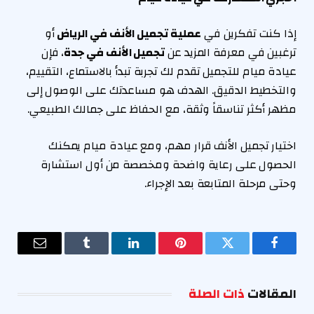
إذا كنت تفكرين في
عملية تجميل الأنف في الرياض
أو
ترغبين في معرفة المزيد عن
تجميل الأنف في جدة
، فإن
عيادة ميام للتجميل تقدم لك تجربة تبدأ بالاستماع، التقييم،
والتخطيط الدقيق. الهدف هو مساعدتك على الوصول إلى
مظهر أكثر تناسقاً وثقة، مع الحفاظ على جمالك الطبيعي.
اختيار تجميل الأنف قرار مهم، ومع عيادة ميام يمكنك
الحصول على رعاية واضحة ومخصصة من أول استشارة
وحتى مرحلة المتابعة بعد الإجراء.
فيسبوك
تويتر
بينتيريست
لينكدإن
Tumblr
البريد
الإلكترو
المقالات
ذات الصلة