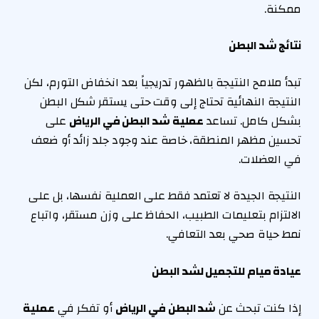
ممكنة.
نتائج شد البطن
تبدأ ملامح النتيجة بالظهور تدريجياً بعد انخفاض التورم، لكن
النتيجة النهائية تحتاج إلى وقت حتى يستقر شكل البطن
بشكل كامل. تساعد
عملية شد البطن في الرياض
على
تحسين مظهر المنطقة، خاصة عند وجود جلد زائد أو ضعف
في العضلات.
النتيجة الجيدة لا تعتمد فقط على العملية نفسها، بل على
الالتزام بتعليمات الطبيب، الحفاظ على وزن مستقر، واتباع
نمط حياة صحي بعد التعافي.
عيادة ميام للتجميل لشد البطن
إذا كنت تبحث عن
شد البطن في الرياض
أو تفكر في
عملية