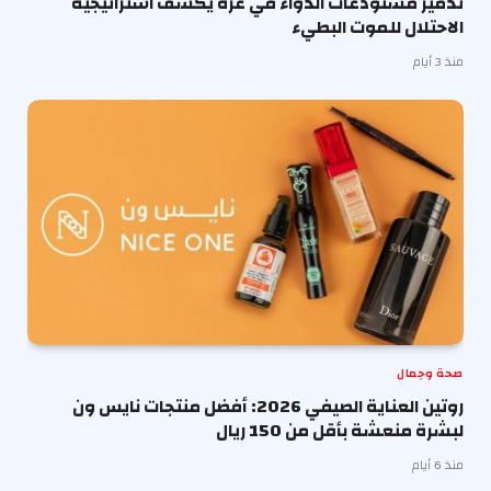
تدمير مستودعات الدواء في غزة يكشف استراتيجية
الاحتلال للموت البطيء
منذ 3 أيام
صحة وجمال
روتين العناية الصيفي 2026: أفضل منتجات نايس ون
لبشرة منعشة بأقل من 150 ريال
منذ 6 أيام