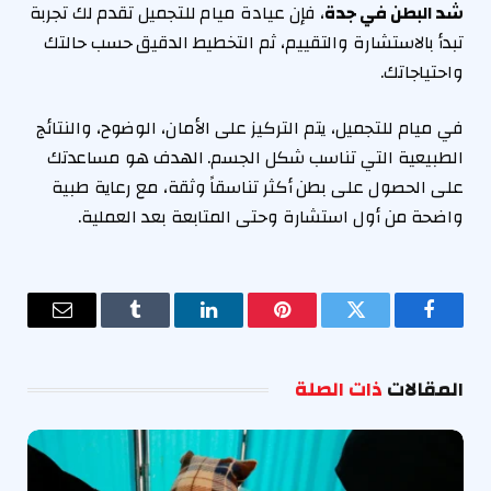
شد البطن في جدة
، فإن عيادة ميام للتجميل تقدم لك تجربة
تبدأ بالاستشارة والتقييم، ثم التخطيط الدقيق حسب حالتك
واحتياجاتك.
في ميام للتجميل، يتم التركيز على الأمان، الوضوح، والنتائج
الطبيعية التي تناسب شكل الجسم. الهدف هو مساعدتك
على الحصول على بطن أكثر تناسقاً وثقة، مع رعاية طبية
واضحة من أول استشارة وحتى المتابعة بعد العملية.
فيسبوك
تويتر
بينتيريست
لينكدإن
Tumblr
البريد
الإلكترو
المقالات
ذات الصلة