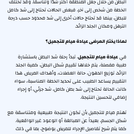
البطن من خلال جعل المنطقة أكثر شدّاً وتناسقاً. وقد تختلف
الخطة من شخص إلى آخر، فبعض الحالات تحتاج إلى شد كامل
للبطن، بينما قد تحتاج حالات أخرى إلى شد محدود حسب درجة
الترهل ومكان الجلد الزائد.
لماذا يختار المرضى عيادة ميام للتجميل؟
في
عيادة ميام للتجميل
، تبدأ رحلة شد البطن باستشارة
طبية مفصلة، يتم خلالها تقييم شكل البطن، كمية الجلد
الزائد، توزيع الدهون، حالة العضلات، وأهداف المريض. هذا
التقييم يساعد الطبيب على تحديد الخطة المناسبة، سواء
كانت الحالة تحتاج إلى شد بطن كامل، شد جزئي، أو إجراء
إضافي لتحسين النتيجة.
تهتم ميام للتجميل بأن تكون النتيجة طبيعية ومتناسقة مع
شكل الجسم، بعيداً عن المبالغة أو الوعود غير الواقعية.
كما يتم شرح تفاصيل الإجراء للمريض بوضوح، بما في ذلك