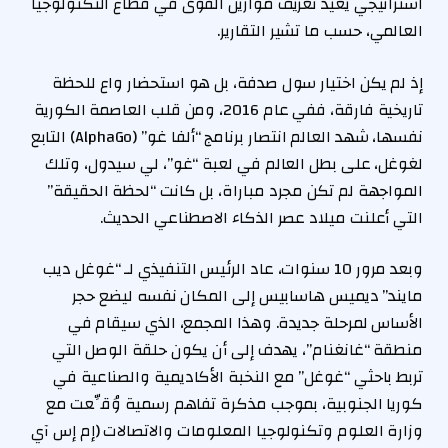
استراتيجي يعيد تعريف موازين القوى في قطاع التكنولوجيا
العالمي، حسب ما تشير التقارير.
إذ لم يكن اختيار سول صدفة، بل هو استحضار واع للحظة
تاريخية فارقة، ففي عام 2016، ومن قلب العاصمة الكورية
نفسها، شهد العالم انتصار برنامج “ألفا غو” (AlphaGo) التابع
لغوغل، على بطل العالم في لعبة “غو”، لي سيدول، وتلك
المواجهة لم تكن مجرد مباراة، بل كانت “لحظة الحقيقة”
التي أعلنت ميلاد عصر الذكاء الاصطناعي الحديث.
وبعد مرور 10 سنوات، عاد الرئيس التنفيذي لـ “غوغل ديب
مايند” ديميس هاسابيس إلى المكان نفسه ليضع حجر
الأساس لمرحلة جديدة. وهذا المجمع، الذي سيقام في
منطقة “غانغنام”، يهدف إلى أن يكون حلقة الوصل التي
تربط باحثي “غوغل” مع النخبة الأكاديمية والصناعية في
كوريا الجنوبية، بموجب مذكرة تفاهم رسمية وُقِّعت مع
وزارة العلوم وتكنولوجيا المعلومات والاتصالات (إم إس آي