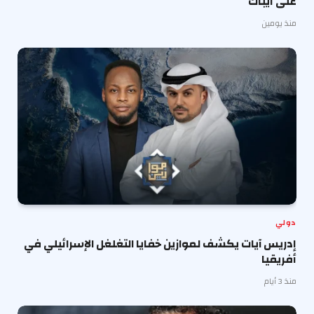
على أيباك
منذ يومين
دولي
إدريس آيات يكشف لموازين خفايا التغلغل الإسرائيلي في
أفريقيا
منذ 3 أيام