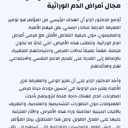
مجال أمراض الدم الوراثية
أوضح الدكتور الزاير أن الهدف الرئيسي من المؤتمر هو توفير
المعرفة اللازمة للكادر الصحي، بمن فيهم الأطباء
والممرضون، حول كيفية التعامل الأمثل مع مرضى أمراض
الدم الوراثية. وتتطلب هذه الأمراض، التي غالبًا ما تكون
مزمنة، فهماً عميقاً لحالات المرضى واحتياجاتهم المتغيرة،
بالإضافة إلى القدرة على تقديم الدعم النفسي والاجتماعي
لهم ولعائلاتهم.
وأكد الدكتور الزاير على أن تعزيز الوعي والمعرفة لدى
الأطباء يعتبر حجر الزاوية في تحسين جودة حياة مرضى
اضطرابات الدم. فهناك حاجة ملحة لتزويدهم بأحدث
المعلومات حول التطورات التشخيصية والعلاجية، والتعريف
بالآليات الجينية الكامنة وراء هذه الأمراض، والآثار المترتبة
عليها على المدى الطويل. ومن هذا المنطلق، يركز المؤتمر
على ورش العمل والجلسات التفاعلية التي تساهم في نقل