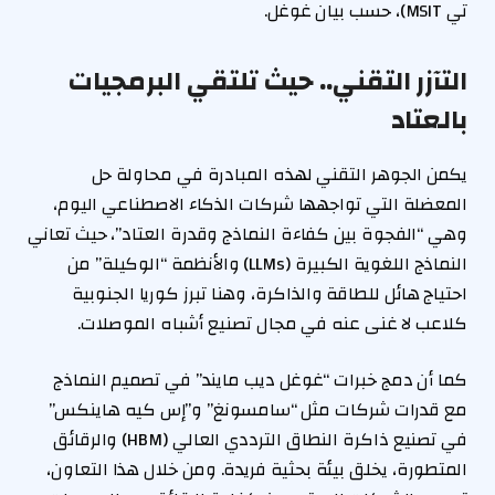
تي MSIT)، حسب بيان غوغل.
التآزر التقني.. حيث تلتقي البرمجيات
بالعتاد
يكمن الجوهر التقني لهذه المبادرة في محاولة حل
المعضلة التي تواجهها شركات الذكاء الاصطناعي اليوم،
وهي “الفجوة بين كفاءة النماذج وقدرة العتاد”، حيث تعاني
النماذج اللغوية الكبيرة (LLMs) والأنظمة “الوكيلة” من
احتياج هائل للطاقة والذاكرة، وهنا تبرز كوريا الجنوبية
كلاعب لا غنى عنه في مجال تصنيع أشباه الموصلات.
كما أن دمج خبرات “غوغل ديب مايند” في تصميم النماذج
مع قدرات شركات مثل “سامسونغ” و”إس كيه هاينكس”
في تصنيع ذاكرة النطاق الترددي العالي (HBM) والرقائق
المتطورة، يخلق بيئة بحثية فريدة. ومن خلال هذا التعاون،