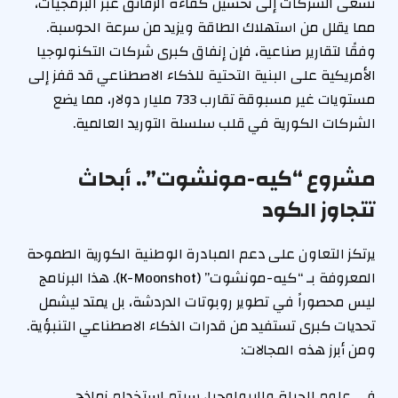
تسعى الشركات إلى تحسين كفاءة الرقائق عبر البرمجيات،
مما يقلل من استهلاك الطاقة ويزيد من سرعة الحوسبة.
وفقًا لتقارير صناعية، فإن إنفاق كبرى شركات التكنولوجيا
الأمريكية على البنية التحتية للذكاء الاصطناعي قد قفز إلى
مستويات غير مسبوقة تقارب 733 مليار دولار، مما يضع
الشركات الكورية في قلب سلسلة التوريد العالمية.
مشروع “كيه-مونشوت”.. أبحاث
تتجاوز الكود
يرتكز التعاون على دعم المبادرة الوطنية الكورية الطموحة
المعروفة بـ “كيه-مونشوت” (K-Moonshot). هذا البرنامج
ليس محصوراً في تطوير روبوتات الدردشة، بل يمتد ليشمل
تحديات كبرى تستفيد من قدرات الذكاء الاصطناعي التنبؤية.
ومن أبرز هذه المجالات:
في علوم الحياة والبيولوجيا، سيتم استخدام نماذج