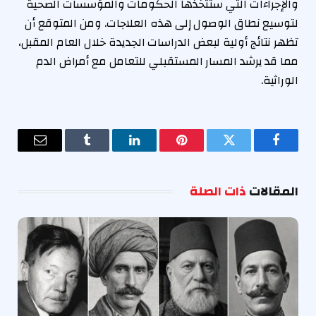
والإجراءات التي ستتخذها الحكومات والمؤسسات الصحية
لتوسيع نطاق الوصول إلى هذه العلاجات. ومن المتوقع أن
تظهر نتائج أولية لبعض الدراسات الجديدة خلال العام المقبل،
مما قد يرشد المسار المستقبلي للتعامل مع أمراض الدم
الوراثية.
فيسبوك
تويتر
بينتيريست
لينكدإن
Tumblr
البريد
الإلكترو
المقالات
ذات الصلة