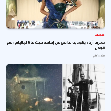
منوعات
محررة أزياء يهودية تدافع عن إقامة ميت غالا لجاليانو رغم
الجدل
منذ 5 أيام