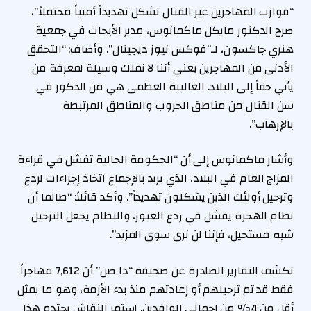
“قوارب المهاجرين عبر القنال تشكل تهديداً أمنياً محتملاً”،
صرح الدكتور مايكل ماكمانوس، مدير الأبحاث في جمعية
هنري جاكسون، لـ”فوكس نيوز ديجيتال”. وأضاف: “التحقق
الأدنى من المهاجرين يعني أننا لا نملك وسيلة لمعرفة من
يأتي حقاً إلى البلاد. الغالبية العظمى هي من الذكور في
سن القتال من مناطق الحروب والمناطق المرتبطة
بالإرهاب”.
وأشار ماكمانوس إلى أن “الحكومة الحالية تفشل في قراءة
المزاج العام في البلاد، الذي يريد بالإجماع اتخاذ إجراءات لردع
وترحيل أولئك الذين يشكلون تهديداً”. وأكد قائلاً: “طالما أن
نظام الهجرة يفشل في ردع العبور، والنظام يجعل الترحيل
شبه مستحيل، فإننا لن نرى سوى المزيد”.
تكشف التقارير الصادرة عن صحيفة “ذا صن” أن 7,612 مهاجراً
فقط قد تم ترحيلهم أو إعادتهم منذ بدء الأزمة، وهو ما يمثل
أقل من 4% من إجمالي الوافدين. استمر النقاش يحتدم هذا