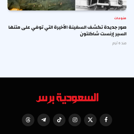
منوعات
صور جديدة تكشف السفينة الأخيرة التي توفي على متنها
السير إرنست شاكلتون
منذ 6 أيام
فيسبوك
X
الانستغرام
تيكتوك
تيلقرام
Threads
(Twitter)