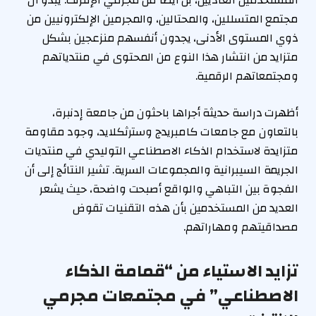
المستخدمين العاديين، بل أيضًا من مجرمي الإنترنت. يبدو أن
مجتمع المتسللين، والمحتالين، والمجرمين الإلكترونيين من
ذوي المستوى الأدنى، يجدون أنفسهم منزعجين بشكل
متزايد من انتشار هذا النوع من المحتوى في منتدياتهم
ومجتمعاتهم الرقمية.
أظهرت دراسة حديثة أجراها باحثون من جامعة إدنبرة،
بالتعاون مع جامعات كامبريدج وسترثكلايد، وجود مقاومة
متزايدة لاستخدام الذكاء الاصطناعي التوليدي في منتديات
الجريمة السيبرانية والمجموعات السرية. تشير النتائج إلى أن
الفجوة بين التباهي والواقع أصبحت واضحة، حيث يشعر
العديد من المستخدمين بأن هذه التقنيات تقوض
مصداقيتهم ومهاراتهم.
تزايد الاستياء من “قمامة الذكاء
الاصطناعي” في مجتمعات مجرمي