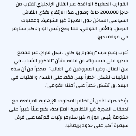
القوارب الصغيرة الوافدة عبر القنال الإنجليزي تقترب من
حاجز 200,000 حالة وصول. هذا الارتفاع يغذي النقاش
السياسي الساخن حول الهجرة غير الشرعية، وعمليات
الترحيل، والأمن القومي، مما يضع رئيس الوزراء كير ستارمر
في موقف حرج.
أعرب زعيم حزب “ريفورم يو كاي”، نيجل فاراج، عبر مقطع
فيديو على فيسبوك، عن قلقه بشأن “الذكور الشباب في
سن القتال، وغير المعروفين في الغالب”، محذراً من أن هذه
الترتيبات تشكل “خطراً ليس فقط على النساء والفتيات في
البلاد، بل تشكل خطراً على أمننا القومي”.
يؤكد خبراء الأمن أن تضافر المخاوف الإرهابية المرتفعة مع
تدفقات الهجرة غير النظامية المتزايدة، يضع عبئاً كبيراً على
حكومة رئيس الوزراء كير ستارمر لإثبات قدرتها على فرض
سيطرة أكبر على حدود بريطانيا.