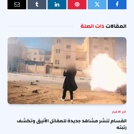
فيسبوك
تويتر
بينتيريست
لينكدإن
Tumblr
البريد
الإلكترو
المقالات
ذات الصلة
اخر الاخبار
القسام تنشر مشاهد جديدة للمقاتل الأنيق وتكشف
رتبته