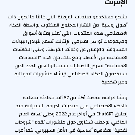
الإنترنت
يشكو مستخدمو منتديات القرصنة، التي غالبًا ما تكون ذات
أصول روسية، من انتشار المحتوى المكتوب بواسطة الذكاء
الاصطناعي. هذه المنتديات، التي تعتبر بمثابة أسواق
ومجموعات تواصل لمجرمي الإنترنت، تسمح بتبادل البيانات
المسروقة، والإعلان عن وظائف القرصنة، وحتى النقاشات
الاجتماعية بين الأعضاء. ومع ذلك، فإن هذه “المساحات
الاجتماعية” تتعرض للاضطراب بسبب الوافدين الجدد الذين
يستخدمون الذكاء الاصطناعي لإنشاء منشورات تبدو آلية
وغير شخصية.
وفقًا لدراسة فحصت أكثر من 97 ألف محادثة متعلقة
بالذكاء الاصطناعي على منتديات الجريمة السيبرانية منذ
إطلاق ChatGPT في أواخر عام 2022 وحتى نهاية العام
الماضي، لوحظت شكاوى حول منشورات تقدم “شروحات
نقطية” لمفاهيم أساسية في الأمن السيبراني. كما أعرب