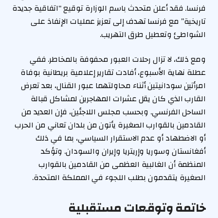
فرنسا. فقد أعلن متحدث باسم الوزارة توقيع “اتفاقية جديدة
تاريخية” مع فرنسا تهدف إلى تعزيز عمليات الإنفاذ على
الشواطئ وتعطيل طرق التهريب.
ومع ذلك، لا تزال رحلات العبور محفوفة بالمخاطر. ففي
عطلة نهاية الأسبوع، أفادت تقارير إعلامية بريطانية بوفاة
امرأتين سودانيتين أثناء محاولتهما عبور القنال، بعد تعرض
القارب الذي كان يقل عشرات المهاجرين لمشاكل قبالة
الساحل الفرنسي. وبحسب مجلس اللاجئين، فإن العديد من
القادمين بالقوارب الصغيرة يأتون من بلدان تعاني من الحرب
أو الاضطهاد أو عدم الاستقرار السياسي، بما في ذلك
أفغانستان وسوريا وإريتريا وإيران والسودان. وتؤكد
المنظمة أن الغالبية العظمى من القادمين بالقوارب
الصغيرة يتقدمون بطلب اللجوء في المملكة المتحدة.
خاتمة وتوقعات مستقبلية