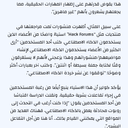
هذا يقوض قدرتهم على إظهار المهارات الحقيقية، مما
يجعلهم يشعرون بأنهم “غير ماهرين”.
على سبيل المثال، أظهرت منشورات تمت مراجعتها في
منتديات مثل “Hack Forums” استياءً واضحًا من الأعضاء الذين
يستخدمون الذكاء الاصطناعي. كتب أحد المستخدمين: “أرى
الكثير من الأعضاء يستخدمون الذكاء الاصطناعي لإنشاء
مواضيعهم/منشوراتهم وهذا يزعجني لأنهم لا يستغرقون
وقتًا لكتابة جملة بسيطة أو اثنتين”. وكتب آخر بعبارات أكثر
وضوحًا: “توقفوا عن نشر خردة الذكاء الاصطناعي”.
يؤكد كولير أن هذا الاستياء ينبع أيضًا من رغبة المستخدمين
في إجراء تفاعلات بشرية حقيقية. ونقلت الدراسة اقتباسًا
من أحد المستخدمين يقول: “إذا كنت أرغب في التحدث إلى
روبوت محادثة يعمل بالذكاء الاصطناعي، فهناك العديد من
المواقع التي يمكنني القيام بذلك… أنا هنا من أجل التفاعل
البشري”.