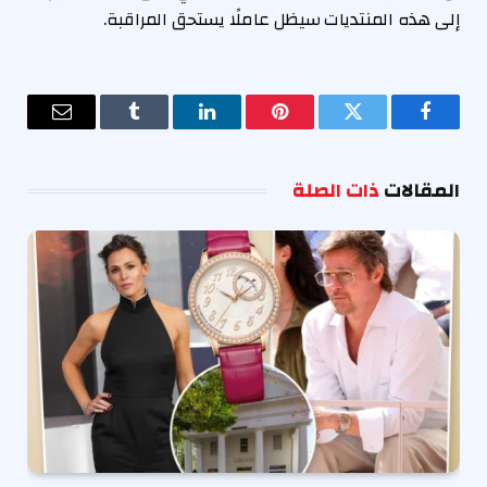
إلى هذه المنتديات سيظل عاملًا يستحق المراقبة.
فيسبوك
تويتر
بينتيريست
لينكدإن
Tumblr
البريد
الإلكترو
المقالات
ذات الصلة