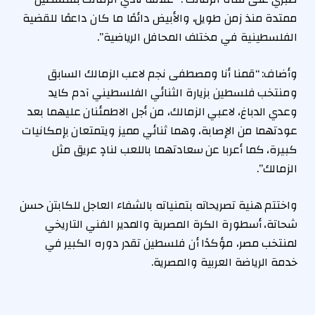
ممتدة منذ زمن طويل، والأبيض دائمًا ما كان داعمًا للقضية
الفلسطينية في مختلف المحافل الرياضية”.
وأضاف: “قمنا أنا ومصطفى نجم لاعب الزمالك السابق
ومنتخب فلسطين بزيارة الثنائي الفلسطيني آدم كايد
وعدي الدباغ، لاعبي الزمالك، من أجل الاطمئنان عليهما بعد
عودتهما من الإصابة، وهما ثنائي مميز ويتمتعان بإمكانيات
كبيرة، كما أعربا عن سعادتهما باللعب لنادٍ عريق مثل
الزمالك”.
واختتم هنية تصريحاته بتمنياته بالشفاء العاجل للكابتن حسن
شحاتة، أسطورة الكرة المصرية والمدير الفني التاريخي
لمنتخب مصر، مؤكدًا أن فلسطين تقدر دوره الكبير في
خدمة الرياضة العربية والمصرية.