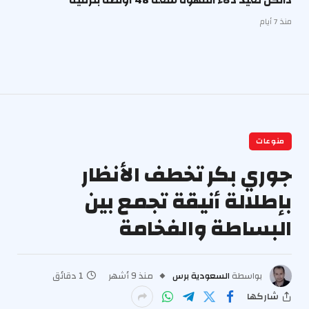
دانكن تعيد دلاء القهوة سعة 48 أونصة بترقية
منذ 7 أيام
منوعات
جوري بكر تخطف الأنظار
بإطلالة أنيقة تجمع بين
البساطة والفخامة
بواسطة
السعودية برس
منذ 9 أشهر
1 دقائق
شاركها