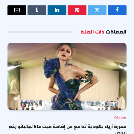
فيسبوك
تويتر
بينتيريست
لينكدإن
Tumblr
البريد
الإلكترو
المقالات
ذات الصلة
منوعات
محررة أزياء يهودية تدافع عن إقامة ميت غالا لجاليانو رغم
الجدل