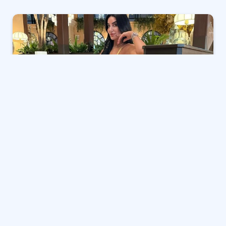
ظهرت الفنانة جوري بكر بإطلالة راقية أثناء تواجدها في أحد
المطاعم الفاخرة، وقامت بنشر صور لها عبر حسابها
الشخصي بموقع إنستجرام.
واختارت جوري فستانًا طويلًا بتدرجات اللونين الأصفر
والبرونزي، تميز بقماشه المنسوج بنقشة متموجة أضفت
عليه لمسة أنثوية ناعمة.