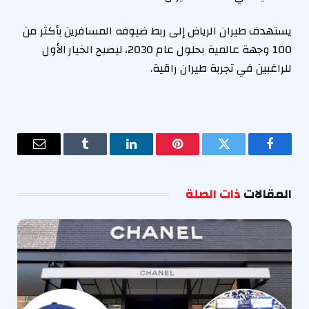
يستهدف طيران الرياض إلى ربط ضيوفه المسافرين بأكثر من
100 وجهة عالمية بحلول عام 2030، ليصبح الخيار الأول
للراغبين في تجربة طيران راقية.
فيسبوك
تويتر
بينتيريست
لينكدإن
Tumblr
البريد
الإلكترو
المقالات
ذات الصلة