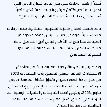
تُشغَّل هذه الرحلات على متن طائرة طيران الرياض التي
تحمل اسم “جميلة”من طراز بوينج 787-9 وتشكل عنصراً
أساسياً في خطتنا التشغيلية ” المسار نحو الانطلاق”.
وقد صُممت لضمان جاهزية تشغيلية استثنائية. هذه الرحلات
متاحة حصرياً لموظفي طيران الرياض وعدد محدود من
الضيوف، مما يتيح لنا التأكد وقياس أدق التفاصيل بدقة
متناهية، لضمان تجربة سفر سلسة وعالمية المستوى
للضيوف المسافرين.
يعد طيران الرياض، ناقل جوي مملوك بالكامل لصندوق
الاستثمارات العامة، يسعى لتحقيق رؤية السعودية 2030
من خلال ريادة قطاع الطيران وتعزيز مكانة العاصمة الرياض
كوجهة وبوابة عالمية للمملكة. تم الإعلان عن إطلاقه في
مارس 2023، ويتبنى أحدث التوجهات والتقنيات الرقمية، مع
التركيز على تطبيق أفضل ممارسات الاستدامة والسلامة
العالمية في صناعة الطيران.