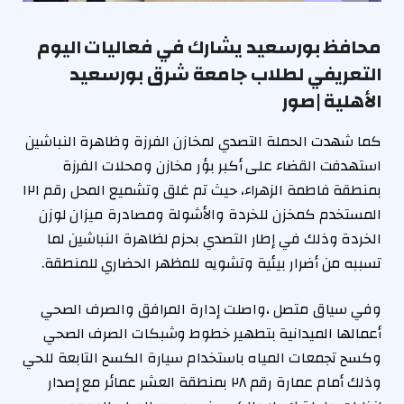
محافظ بورسعيد يشارك في فعاليات اليوم
التعريفي لطلاب جامعة شرق بورسعيد
الأهلية |صور
كما شهدت الحملة التصدي لمخازن الفرزة وظاهرة النباشين
استهدفت القضاء على أكبر بؤر مخازن ومحلات الفرزة
بمنطقة فاطمة الزهراء، حيث تم غلق وتشميع المحل رقم ١٢١
المستخدم كمخزن للخردة والأشولة ومصادرة ميزان لوزن
الخردة وذلك في إطار التصدي بحزم لظاهرة النباشين لما
تسببه من أضرار بيئية وتشويه للمظهر الحضاري للمنطقة.
وفي سياق متصل ،واصلت إدارة المرافق والصرف الصحي
أعمالها الميدانية بتطهير خطوط وشبكات الصرف الصحي
وكسح تجمعات المياه باستخدام سيارة الكسح التابعة للحي
وذلك أمام عمارة رقم ٢٨ بمنطقة العشر عمائر مع إصدار