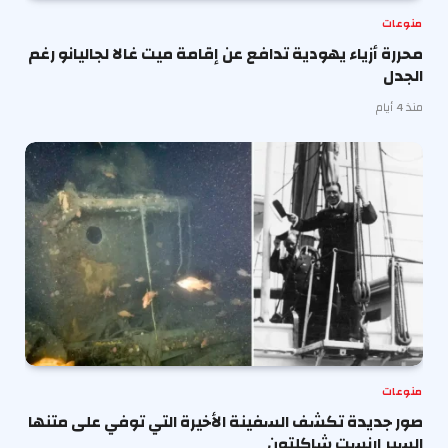
منوعات
محررة أزياء يهودية تدافع عن إقامة ميت غالا لجاليانو رغم
الجدل
منذ 4 أيام
منوعات
صور جديدة تكشف السفينة الأخيرة التي توفي على متنها
السير إرنست شاكلتون