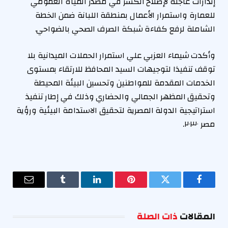
إنذارات عاجلة لإصلاح الكسر في مصدر المياه العمومي
للعمارة واستمرار الأعمال بمنطقة اللبانة ضمن الخطة
الشاملة لرفع كفاءة شبكة الصرف الصحي بالضواحي.
وأكدت شيماء العزبي علي استمرار الحملات الميدانية بلا
توقف تنفيذا لتوجيهات السيد المحافظ للارتقاء بمستوى
الخدمات المقدمة للمواطنين وتحسين البيئة المحيطة
وتحقيق المظهر الجمالي والحضاري وذلك في إطار تنفيذ
استراتيجية الدولة المصرية لتحقيق الاستدامة البيئية ورؤية
مصر ٢٠٣٠.
فيسبوك
تويتر
بينتيريست
لينكدإن
Tumblr
البريد
الإلكترو
المقالات
ذات الصلة