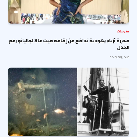
منوعات
محررة أزياء يهودية تدافع عن إقامة ميت غالا لجاليانو رغم
الجدل
منذ يوم واحد