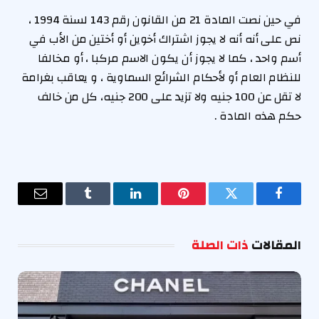
في حين نصت المادة 21 من القانون رقم 143 لسنة 1994 ،
نص على أنه أنه لا يجوز اشتراك أخوين أو أختين من الأب في
أسم واحد ، كما لا يجوز أن يكون الاسم مركبا ، أو مخالفا
للنظام العام أو لأحكام الشرائع السماوية ، و يعاقب بغرامة
لا تقل عن 100 جنيه ولا تزيد على 200 جنيه، كل من خالف
حكم هذه المادة .
فيسبوك
تويتر
بينتيريست
لينكدإن
Tumblr
البريد
الإلكترو
المقالات
ذات الصلة