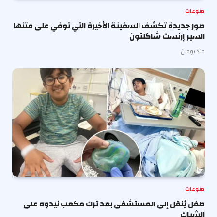
منوعات
صور جديدة تكشف السفينة الأخيرة التي توفي على متنها
السير إرنست شاكلتون
منذ يومين
منوعات
طفل يُنقل إلى المستشفى بعد ترك مكعب نيدوه على
الشباك