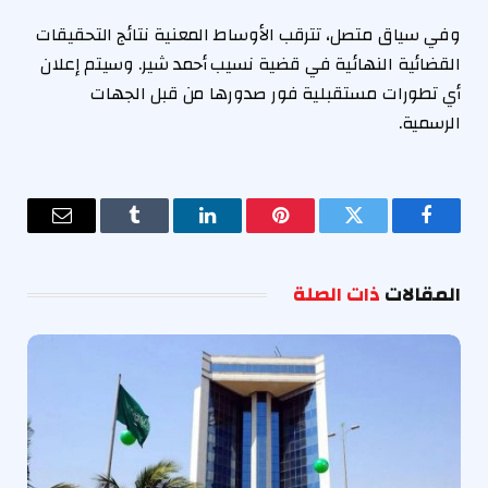
وفي سياق متصل، تترقب الأوساط المعنية نتائج التحقيقات
القضائية النهائية في قضية نسيب أحمد شير. وسيتم إعلان
أي تطورات مستقبلية فور صدورها من قبل الجهات
الرسمية.
فيسبوك
تويتر
بينتيريست
لينكدإن
Tumblr
البريد
الإلكترو
المقالات
ذات الصلة