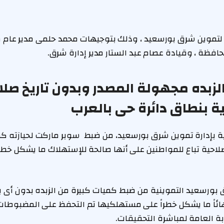
موين شرق بورسعيد ، وذلك بتوجيهات محمد حلمى مدير عام مد
محافظة ، وقيادة عصام عبد الستار مدير إدارة شرق.
زبده مجهولة المصدر وبدون تاريخ صلاح
ية بنطاق دائرة حى بالعرب
ية بإدارة تموين شرق بورسعيد، من ضبط سوبر ماركت لحيازته ك
احية تباع للمواطنين على أنها صالحة للإستهلاك ما يشكل خطر 
بورسعيد التموينية من ضبط كميات كبيرة من الزبده بدون أى بيا
إنتهائاً ما يشكل خطراً على مستهلكيها تم التحفظ على المضبوطات
بة العامة لمباشرة التحقيقات.