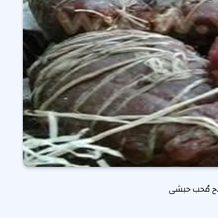
أ.ح مُحب حبشى