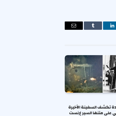
ت
لينكدإن
Tumblr
البريد
الإلكتروني
ة تكشف السفينة الأخيرة
ي على متنها السير إرنست