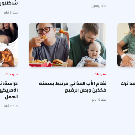
شاكلتون
منذ يومين
منذ 3 أيام
منوعات
منوعات
د ترك
نظام الأب الغذائي مرتبط بسمنة
دراسة: ن
فخذين وبطن الرضيع
الأمريكي
العمل
منذ 6 أيام
منذ 7 أيام