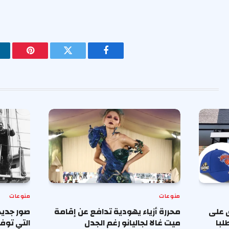
فيسبوك
تويتر
بينتيريس
منوعات
منوعات
 على
محررة أزياء يهودية تدافع عن إقامة
صور جديد
لبا
ميت غالا لجاليانو رغم الجدل
التي توف