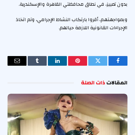
بدون تمييز، في نطاق محافظتي القاهرة والإسكندرية.
وبمواجهتهم، أقروا بارتكاب النشاط الإجرامي، وتم اتخاذ
الإجراءات القانونية اللازمة حيالهم.
فيسبوك
تويتر
بينتيريست
لينكدإن
Tumblr
البريد
الإلكترو
المقالات
ذات الصلة