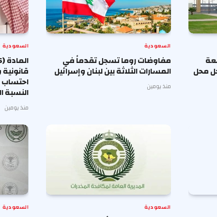
السعودية
السعودية
معة
مفاوضات روما تسجل تقدماً في
حل محل
المسارات الثلاثة بين لبنان وإسرائيل
قانونية 
احتساب أ
منذ يومين
النسبة ا
منذ يومين
السعودية
السعودية