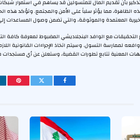
تذكير بأن تقديم المال للمتسولين قد يساهم في استمرار شبكات
ه الظاهرة، مما يؤثر سلباً على الأمن والمجتمع. وتؤكد هذه ال
 الخيرية المعتمدة والموثوقة، والتي تضمن وصول المساعدات إل
 التحقيقات مع الوافد البنجلاديشي المضبوط لمعرفة كافة الت
افعه لممارسة التسول. وسيتم اتخاذ الإجراءات القانونية اللاز
لجهات المعنية تتابع تطورات القضية، وستعلن عن أي مستجدات ف
فيسبوك
تويتر
بينتيريس