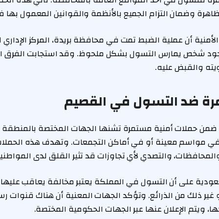
رة للتسول في أحد المواقع العامة بالمحافظة. تأتي هذه ال
اهرة وضمان التزام الجميع بالأنظمة والقوانين المعمول بها ف
أمنية أن عملية الضبط تمت في محافظة بريدة، المركز الإداري 
جود شخص يمارس التسول بشكل ملحوظ. وقد استجابت الفرق المخ
ته والقبض عليه.
ة ضد التسول في القصيم
اً ضمن حملات أمنية مستمرة تشنها الجهات المختصة بالمنطقة 
د في مواسم معينة أو في أماكن التجمعات. وتهدف هذه الحملات
المحافظات، والتصدي لأي تجاوزات قد تثير القلق لدى المواطني
دية على أن التسول في المملكة يعتبر مخالفة يعاقب عليها ا
 غير ذلك من الذرائع. وتؤكد الجهات المعنية أن هناك قنوات ر
ا، ويتم الإعلان عنها عبر الجهات الحكومية المختصة.