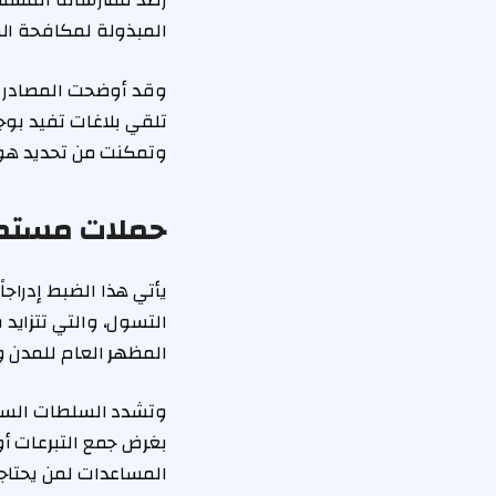
رصد ممارساته المستم
المبذولة لمكافحة الظ
وقد أوضحت المصادر ال
تلقي بلاغات تفيد بو
وتمكنت من تحديد هوي
حملات مستمر
يأتي هذا الضبط إدراج
التسول، والتي تتزاي
المظهر العام للمدن و
وتشدد السلطات السعو
بغرض جمع التبرعات أو
المساعدات لمن يحتاجه