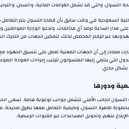
 التسول، والتي قد تشمل الغرامات المالية، والسجن، والترحيل ا
خلية السعودية في وقت سابق بأن قضايا التسول يتم التعامل م
على مدار الساعة لرصد أي مخالفات. وتدعو الوزارة المواطنين وال
دونها عبر الرقم المخصص لذلك، لتمكين الجهات من التحرك الس
ارت مصادر إلى أن الجهات المعنية تعمل على تنسيق الجهود مع
دول التي ينتمي إليها المتسولون لترتيب إجراءات العودة الطوعية
 بشكل جذري.
عية ودورها
التسول الجانب الأمني لتشمل جوانب توعوية هامة. تسعى الحمل
 بخطورة ظاهرة التسول، وكيفية التعامل معها بطرق صحيحة، مث
الإبلاغ عنهم، وتحويل المساعدات عبر القنوات الرسمية.