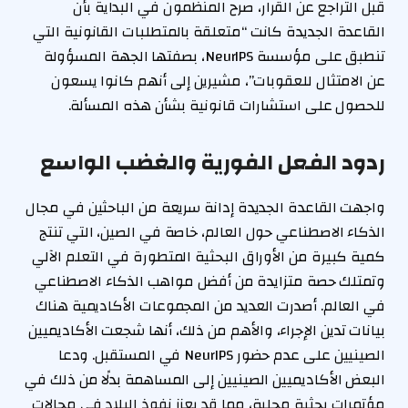
قبل التراجع عن القرار، صرح المنظمون في البداية بأن
القاعدة الجديدة كانت “متعلقة بالمتطلبات القانونية التي
تنطبق على مؤسسة NeurIPS، بصفتها الجهة المسؤولة
عن الامتثال للعقوبات”، مشيرين إلى أنهم كانوا يسعون
للحصول على استشارات قانونية بشأن هذه المسألة.
ردود الفعل الفورية والغضب الواسع
واجهت القاعدة الجديدة إدانة سريعة من الباحثين في مجال
الذكاء الاصطناعي حول العالم، خاصة في الصين، التي تنتج
كمية كبيرة من الأوراق البحثية المتطورة في التعلم الآلي
وتمتلك حصة متزايدة من أفضل مواهب الذكاء الاصطناعي
في العالم. أصدرت العديد من المجموعات الأكاديمية هناك
بيانات تدين الإجراء، والأهم من ذلك، أنها شجعت الأكاديميين
الصينيين على عدم حضور NeurIPS في المستقبل. ودعا
البعض الأكاديميين الصينيين إلى المساهمة بدلًا من ذلك في
مؤتمرات بحثية محلية، مما قد يعزز نفوذ البلاد في مجالات