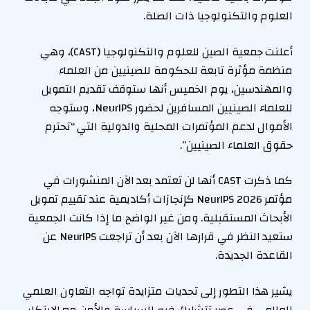
العلوم والتكنولوجيا ذات الصلة.
أعلنت جمعية الصين للعلوم والتكنولوجيا (CAST)، وهي
منظمة مؤثرة تابعة للحكومة للصينيين من العلماء
والمهندسين، يوم الخميس أنها ستوقف تقديم التمويل
للعلماء الصينيين المسافرين لحضور NeurIPS، وستوجه
الأموال لدعم المؤتمرات المحلية والدولية التي “تحترم
حقوق العلماء الصينيين”.
كما ذكرت CAST أنها لن تعتمد بعد الآن المنشورات في
مؤتمر NeurIPS 2026 كإنجازات أكاديمية عند تقييم تمويل
الأبحاث المستقبلية. ومن غير الواضح ما إذا كانت الجمعية
ستعيد النظر في قرارها الآن بعد أن تراجعت NeurIPS عن
القاعدة الجديدة.
يشير هذا التطور إلى تحديات متزايدة تواجه التعاون العلمي
العالمي في عصر تتشابك فيه السياسة والأمن مع الابتكار