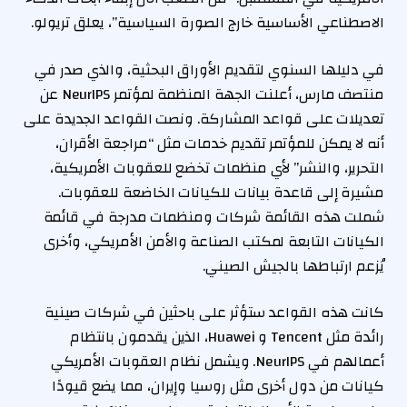
الاصطناعي الأساسية خارج الصورة السياسية”، يعلق تريولو.
في دليلها السنوي لتقديم الأوراق البحثية، والذي صدر في
منتصف مارس، أعلنت الجهة المنظمة لمؤتمر NeurIPS عن
تعديلات على قواعد المشاركة. ونصت القواعد الجديدة على
أنه لا يمكن للمؤتمر تقديم خدمات مثل “مراجعة الأقران،
التحرير، والنشر” لأي منظمات تخضع للعقوبات الأمريكية،
مشيرة إلى قاعدة بيانات للكيانات الخاضعة للعقوبات.
شملت هذه القائمة شركات ومنظمات مدرجة في قائمة
الكيانات التابعة لمكتب الصناعة والأمن الأمريكي، وأخرى
يُزعم ارتباطها بالجيش الصيني.
كانت هذه القواعد ستؤثر على باحثين في شركات صينية
رائدة مثل Tencent و Huawei، الذين يقدمون بانتظام
أعمالهم في NeurIPS. ويشمل نظام العقوبات الأمريكي
كيانات من دول أخرى مثل روسيا وإيران، مما يضع قيودًا