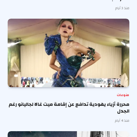
منذ 3 أيام
منوعات
محررة أزياء يهودية تدافع عن إقامة ميت غالا لجاليانو رغم
الجدل
منذ 4 أيام