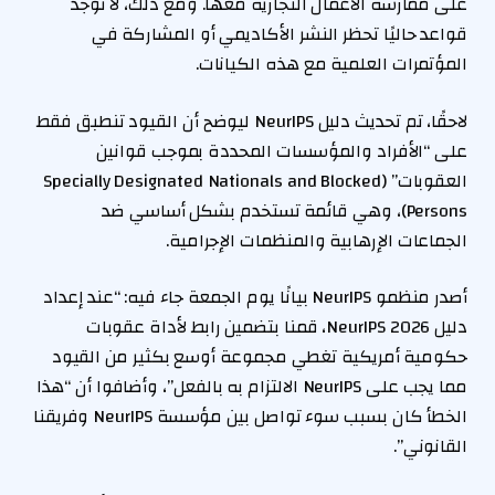
على ممارسة الأعمال التجارية معها. ومع ذلك، لا توجد
قواعد حاليًا تحظر النشر الأكاديمي أو المشاركة في
المؤتمرات العلمية مع هذه الكيانات.
لاحقًا، تم تحديث دليل NeurIPS ليوضح أن القيود تنطبق فقط
على “الأفراد والمؤسسات المحددة بموجب قوانين
العقوبات” (Specially Designated Nationals and Blocked
Persons)، وهي قائمة تستخدم بشكل أساسي ضد
الجماعات الإرهابية والمنظمات الإجرامية.
أصدر منظمو NeurIPS بيانًا يوم الجمعة جاء فيه: “عند إعداد
دليل NeurIPS 2026، قمنا بتضمين رابط لأداة عقوبات
حكومية أمريكية تغطي مجموعة أوسع بكثير من القيود
مما يجب على NeurIPS الالتزام به بالفعل”، وأضافوا أن “هذا
الخطأ كان بسبب سوء تواصل بين مؤسسة NeurIPS وفريقنا
القانوني”.