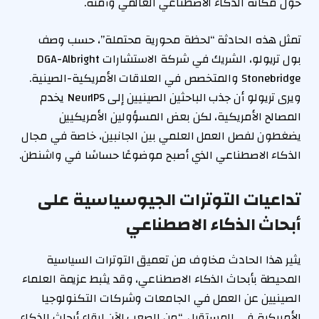
حول مكانة الذكاء الاصطناعي العالمي وأمنه.
تمثل هذه الحادثة “لحظة محورية محتملة”، حسب وصف
بول تريولو، الشريك في شركة الاستشارات DGA-Albright
Stonebridge والمتخصص في العلاقات الأمريكية-الصينية.
ويرى تريولو أن جذب الباحثين الصينيين إلى NeurIPS يخدم
المصالح الأمريكية، لكن بعض المسؤولين الأمريكيين
يضغطون لفصل العمل العلمي بين الجانبين، خاصة في مجال
الذكاء الاصطناعي الذي أصبح موضوعًا حساسًا في واشنطن.
تداعيات التوترات الجيوسياسية على
أبحاث الذكاء الاصطناعي
يثير هذا الحادث مخاوف من تعميق التوترات السياسية
المحيطة بأبحاث الذكاء الاصطناعي، وقد يثبط عزيمة العلماء
الصينيين عن العمل في الجامعات وشركات التكنولوجيا
الأمريكية في المستقبل. “من الصعب الآن إبقاء أبحاث الذكاء