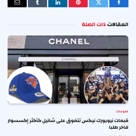
فيسبوك
تويتر
بينتيريست
لينكدإن
Tumblr
البريد
الإلكترو
المقالات
ذات الصلة
منوعات
قبعات نيويورك نيكس تتفوق على شانيل كأكثر إكسسوار
فاخر طلبا