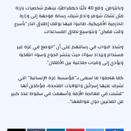
وبالتزامن، وقع 40 نائبًا ديمقراطيًا، بينهم شخصيات بارزة
مثل تشاك شومر وآدم شيف، رسالة موجهة إلى وزارة
الخارجية الأمريكية، طالبوا فيها بوقف إطلاق النار “بأسرع
وقت ممكن” وبتوسيع نطاق المساعدات.
وشدد النواب في رسالتهم على أن “الوضع في غزة غير
مستدام ويزداد سوءًا، حيث ينتشر الجوع وسوء التغذية
ويؤدي إلى وفيات جماعية بين الأطفال”.
كما هاجموا ما تسمى بـ”مؤسسة غزة الإنسانية” التي
تشرف عليها إسرائيل والولايات المتحدة، مؤكدين أنها
“فشلت في معالجة الأزمة وأسهمت في سقوط عدد كبير
من المدنيين حول مواقعها”.