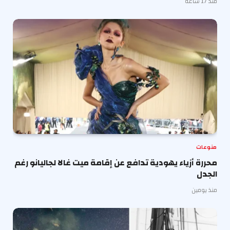
منذ 17 ساعة
منوعات
محررة أزياء يهودية تدافع عن إقامة ميت غالا لجاليانو رغم
الجدل
منذ يومين