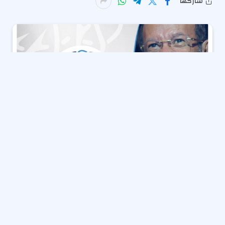
شاركها
تنعى الطائفة الإنجيلية بمصر، برئاسة الدكتور القس أندريه
زكي، ببالغ الحزن، الفنان القدير لطفي لبيب، الذي انتقل
اليوم، بعد مسيرة فنية وإنسانية متميزة أثْرَت الحياة
الثقافية والفنية في مصر.
وقال رئيس الطائفة الإنجيلية: