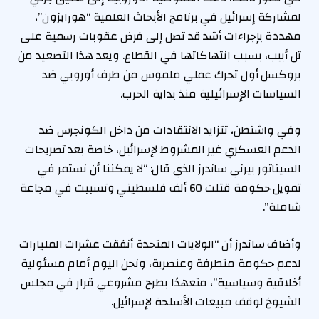
لمشاركة إسرائيل في برنامج الأبحاث العلمية “هورايزون”،
مهددة بإجراءات أشد قد تصل إلى فرض عقوبات رسمية على
تل أبيب، بسبب انتهاكاتها في القطاع. ويعد هذا التصعيد من
بروكسل أول تحرك عملي ملموس من طرف أوروبي ضد
السياسات الإسرائيلية منذ بداية الحرب.
وفي واشنطن، تتزايد الانتقادات من داخل الكونجرس ضد
الدعم العسكري غير المشروط لإسرائيل، خاصة بعد تصريحات
السيناتور بيرني ساندرز الذي قال: “لا يمكننا أن نستمر في
تمويل حكومة قتلت 60 ألف فلسطيني وتسببت في مجاعة
شاملة”.
وأضاف ساندرز أن “الولايات المتحدة أنفقت عشرات المليارات
لدعم حكومة متطرفة وعنصرية، ونحن اليوم أمام مسئولية
أخلاقية وسياسية”، متعهدًا بطرح مشروعي قرار في مجلس
الشيوخ لوقف مبيعات الأسلحة لإسرائيل.