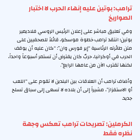
ترامب: بوتين عليه إنهاء الحرب لا اختبار
الصواريخ
وفي تعليق مباشر على إعلان الرئيس الروسي فلاديمير
بوتين؛ انتقد ترامب خطوة موسكو، قائلاً للصحفيين على
متن طائرته الرئاسية “إير فورس وان”: “كان عليه أن يوقف
الحرب في أوكرانيا، حربٌ كان يفترض أن تستمر أسبوعاً واحداً،
لكنها تقترب الآن من عامها الرابع”.
وأضاف ترامب أن العلاقات بين البلدين لا تقوم على “اللعب
أو الاستفزاز”، مشيراً إلى أن بلاده لا تسعى إلى سباق تسلح
جديد.
الكرملين: تصريحات ترامب تعكس وجهة
نظره فقط