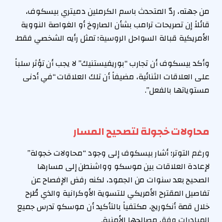
من جهته، ردّ المتحدث باسم الكرملين دميتري بيسكوف،
قائلاً إن تصريحات ترامب بشأن الصاروخ أو الغواصة النووية
الأمريكية قبالة السواحل الروسية؛ تمثل رأيه الشخصي فقط.
وأكد بيسكوف أن تجارب “بوريفيستنيك” لا يجب أن تؤثر سلباً
على العلاقات الثنائية، مضيفاً أن تلك العلاقات “في أدنى
مستوياتها بالفعل”.
محاولات خجولة لتصحيح المسار
ورغم التوتر؛ أشار بيسكوف إلى وجود “محاولات خجولة”
لإعادة العلاقات بين موسكو وواشنطن إلى مسارها
الصحيح بعد سنوات من الجمود، لكنه رفض الإفصاح عن
تفاصيل المقترح الأمريكي للتسوية الأوكرانية والذي طُرح
خلال قمة أنكوريج، مكتفياً بالتأكيد أن موسكو تدرس جميع
المبادرات وفق مصالحها الأمنية.