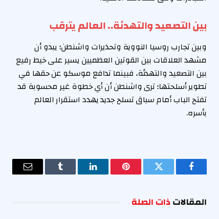
بين التصعيد والتهدئة.. العالم يترقب
وبين تجارب روسيا النووية وتحذيرات واشنطن؛ يبدو أن
مشهد العلاقات بين القوتين العظميين يسير على خيط رفيع
بين التصعيد والتهدئة، فبينما تدافع موسكو عن حقها في
تطوير أسلحتها؛ ترى واشنطن أن أي خطوة غير محسوبة قد
تفتح الباب أمام سباق تسلح جديد يهدد استقرار العالم
بأسره.
فيسبوك
تويتر
بينتيريست
لينكدإن
Tumblr
البريد
الإلكترو
المقالات
ذات الصلة