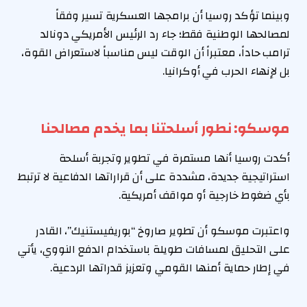
وبينما تؤكد روسيا أن برامجها العسكرية تسير وفقاً
لمصالحها الوطنية فقط؛ جاء رد الرئيس الأمريكي دونالد
ترامب حاداً، معتبراً أن الوقت ليس مناسباً لاستعراض القوة،
بل لإنهاء الحرب في أوكرانيا.
موسكو: نطور أسلحتنا بما يخدم مصالحنا
أكدت روسيا أنها مستمرة في تطوير وتجربة أسلحة
استراتيجية جديدة، مشددة على أن قراراتها الدفاعية لا ترتبط
بأي ضغوط خارجية أو مواقف أمريكية.
واعتبرت موسكو أن تطوير صاروخ “بوريفيستنيك”، القادر
على التحليق لمسافات طويلة باستخدام الدفع النووي، يأتي
في إطار حماية أمنها القومي وتعزيز قدراتها الردعية.