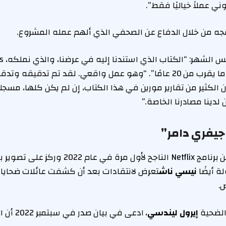
ي عملاً خياليًا فقط”.
جه من خلال الدفاع عن الصحفي الذي ألهم عمله المشروع.
مورين أورث، صدر منذ ما يقرب من 20 عامًا”. “وهو عمل واقعي. لقد تم تدق
 الكثير من تقارير مورين في هذا الكتاب، إن لم يكن كلها، مسج
لدينا مصادرنا الخاصة.”
يفري دامر”
 وركز على تصوير بيترز لـ
ة أيضًا
نيسي ناش
تعرض لانتقادات بعد أن كشفت عائلات ضحايا
.
 الضحية
إيرول ليندسي
، ادعى في 