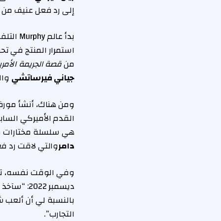
إلى رد فعل عنيف من
بدأ عالم Murphy التلفزيوني المترامي الأطراف بعروض مثل
استمرار المنتج في ت
من
قصة الجريمة الأمري
جياني فيرساتشي
وال
ومن هناك، أنشأ مور
القدم الأميركي السا
هي سلسلة مختارات مونستر. في عام 2022
دامر
والتي لاقت رد فع
ديسمبر 22
بالنسبة لي أن ألعب شي
التجارب”.