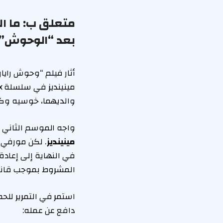
متعلق ب:
ما ا
بعد “الوحوش”
أثار فيلم “وحوش راي
والديهما، خوسيه وكيتي مينينديز، في عام 1989، أصبح
واجه الموسم الثاني رد
مينينديز
. لكن مورفي
المشروط بموجب قانون
استمر في التمرير لل
دافع عن عمله: