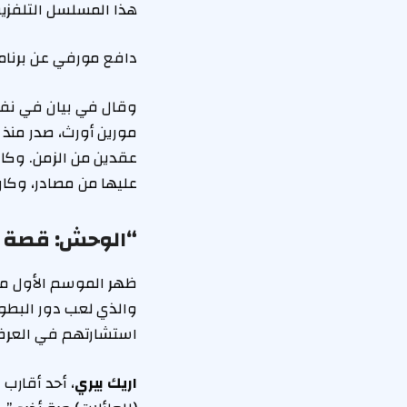
هذا المسلسل التلفزيون
دافع مورفي عن برنام
عقدين من الزمن. وكان
عليها من مصادر، وكان 
“الوحش: قصة ج
ظهر الموسم الأول من برنامج Netflix الناجح لأول مرة في عام 2022
والذي لعب دور البطول
استشارتهم في العرض
اريك بيري
، أحد أقارب