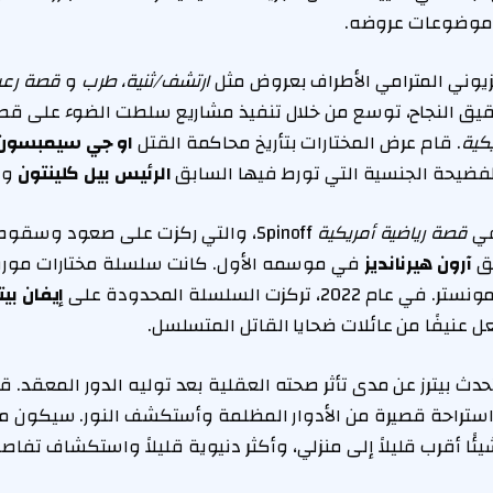
 موضوعات عروضه.
ارتشف/ثنية، طرب
و
قصة رعب
حقيق النجاح، توسع من خلال تنفيذ مشاريع سلطت الضوء على قص
كية
. قام عرض المختارات بتأريخ محاكمة القتل
او جي سيمبسون
فضيحة الجنسية التي تورط فيها السابق
الرئيس بيل كلينتون
و
م
في
قصة رياضية أمريكية
Spinoff، والتي ركزت على صعود وسقو
بق
آرون هيرنانديز
في موسمه الأول. كانت سلسلة مختارات مورفي 
، تركزت السلسلة المحدودة على
إيفان بيت
ل عنيفًا من عائلات ضحايا القاتل المتسلسل.
20: “سآخذ استراحة قصيرة من الأدوار المظلمة وأستكشف النور. سيكون م
ئًا أقرب قليلاً إلى منزلي، وأكثر دنيوية قليلاً واستكشاف تفاص