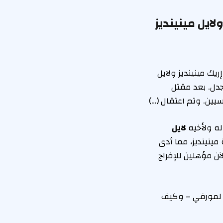
ايل مينينديز
ك مينينديز ولايل
رة للجدل. بعد مقتل
ه ولأخيه
لايل
ينينديز، مما أدى
ياة، مما يجعلهم الآن مؤهلين للإفراج
 لمورفي – وكيف