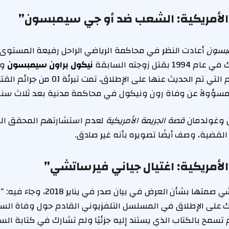
الأمريكية: الشعب ضد أو جي سيمبسون”
بسون
أعادت النظر في محاكمة الرياضي الراحل رفيعة المستوى 
تل زوجته السابقة
نيكول براون سيمبسون
و
 مسؤولاً عن وفاة رون ونيكول في محاكمة مدنية بعد ثلاث سن
ون وغولدمان
قصة الجريمة الأمريكية
لعدم استشارتهم المحقق ال
القضية، وصف أيضًا تصويره بأنه غير صادق.
لأمريكية: اغتيال جياني فيرساتشي”
كسرت عائلة فيرساتشي صمتها بشأن العرض في ب
على الإطلاق في المسلسل التلفزيوني القادم حول وفاة السي
سمح بالكتاب الذي يستند إليه جزئيًا ولم تشارك في كتابة السين