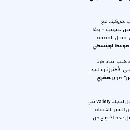
 أمريكية
. مع
ص حقيقية – بدءًا
، مقتل المصمم
ونيكا لوينسكي
.
ط لاعب اتحاد كرة
الأكثر إثارة للجدل
رز
“تصوير
جيفري
وفي الوقت نفسه، تحدث بيترز عن مدى تأثر صحته العقلية بعد توليه الدور المعقد. قال لمجلة Variety في
ن المثير للاهتمام
يل هذه الأنواع من