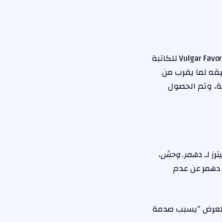
وقال في بيان في نفس الشهر: “الكتاب الذي استندنا إليه في عرضنا، والذي نملكه، Vulgar Favors للكاتبة
يقه وتدقيقه لما يقرب من
لة، وتم الحصول
دهمر
.
وحش
،
 دهمر عن عدم
بيان صدر في سبتمبر 2022 أن العرض “يسبب صدمة