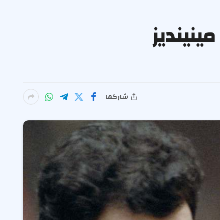
ينينديز
شاركها