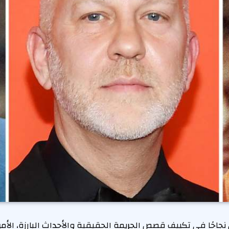
احًا في تكييف قصص الجريمة الحقيقية والأحداث البارزة، الأمر ا