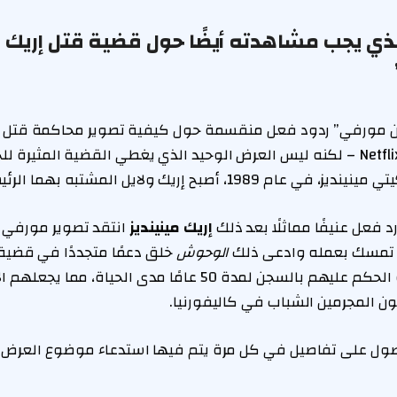
لذي يجب مشاهدته أيضًا حول قضية قتل إريك ول
ان مورفي” ردود فعل منقسمة حول كيفية تصوير محاكمة قتل إري
مينينديز في سلسلة Netflix – لكنه ليس العرض الوحيد الذي يغطي القضية المثي
 إريك ولايل المشتبه بهما الرئيسيين. وتم اعتقال (…)
 فعل عنيفًا مماثلًا بعد ذلك
إريك مينينديز
انتقد تصوير مورفي ل
 تمسك بعمله وادعى ذلك
الوحوش
خلق دعمًا متجددًا في قضية م
في النهاية إلى إعادة الحكم عليهم بالسجن لمدة 50 عامًا مدى الح
 المجرمين الشباب في كاليفورنيا.
حصول على تفاصيل في كل مرة يتم فيها استدعاء موضوع العرض