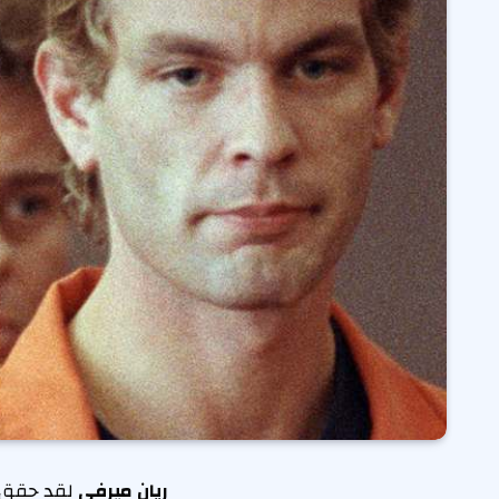
ريان ميرفي
لقد حقق نج