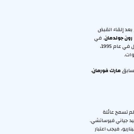
بعد إلقاء القبض
رون جولدمان
. في
واحدة من أكثر الأحكام التي تم الحديث عنها على الإطلاق، تمت تبرئة OJ من جرائم القتل في عام 1995،
وات.
سابق
مارك فورمان
،
يان صدر في يناير 2018، وجاء فيه: “لم تسمح عائلة
د جياني فيرساتشي.
اريو، فيجب اعتبار