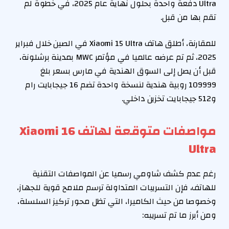
Ultra دفعة واحدة بحلول نهاية عام 2025، في خطوة لم
تقم بها من قبل.
للمقارنة، أطلق هاتف Xiaomi 15 Ultra في الصين خلال فبراير
2025، ثم تم عرضه عالميا في مؤتمر MWC بمدينة برشلونة،
قبل أن يصل إلى السوق الهندية في مارس بسعر بلغ
109999 روبية هندية لنسخة واحدة تضم 16 جيجابايت رام
و512 جيجابايت تخزين داخلي.
مواصفات متوقعة لهاتف Xiaomi 16
Ultra
رغم عدم كشف شاومي رسميا عن المواصفات التقنية
للهاتف، فإن التسريبات المتداولة ترسم ملامح قوية للجهاز،
وخصوصا من حيث الكاميرا، التي تظل محور تركيز السلسلة،
ومن أبرز ما تم تسريبه: