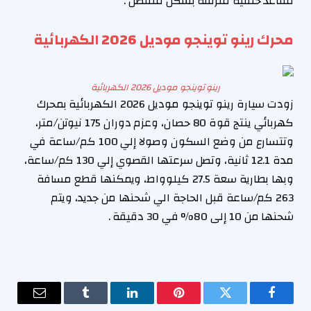
مقاعد خلفية منزلقة بشكل منفصل .
محرك رينو توينجو موديل 2026 الكهربائية
رينو توينجو موديل 2026 الكهربائية
زودت سيارة رينو توينجو موديل 2026 الكهربائية بمحرك
كهربائي ينتج قوة 80 حصان، وعزم دوران 175 نيوتن/متر،
وتتسارع من وضع السكون وصولا إلي 100 كم/ساعة في
مدة 12.1 ثانية، وتصل سرعتها القصوي إلي 130 كم/ساعة،
وبها بطارية سعة 27.5 كيلوواط، ويمكنها قطع مسافة
263 كم/ساعة قبل الحاجة الي شحنها من جديد، ويتم
شحنها من 10 إلى 80% في 30 دقيقة .
فيسبوك
تويتر
بينتيريست
لينكدإن
Tumblr
البريد