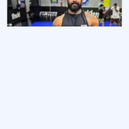
أعلنت وسائل إعلام برازيلية أنه تم العثور على غودوفريدو
كاسترو، المقاتل السابق في بطولة القتال النهائي UFC،
ميتا داخل أحد السجون في الولايات المتحدة، بحسب ما أفاد
موقع R7 Esportes.
ولم تعلن السلطات الأمريكية بعد عن سبب الوفاة، فيما
أكدت مصادر قانونية أن عائلة كاسترو أبلغت رسميا
بالحادثة.