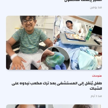
منذ يومين
منوعات
طفل يُنقل إلى المستشفى بعد ترك مكعب نيدوه على
الشباك
منذ 3 أيام