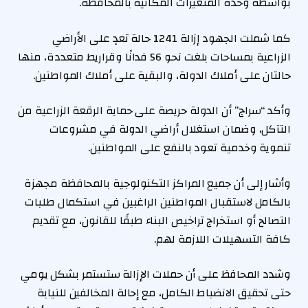
بواسطة وحدة المتغيرات المكانية بالمحافظة.
كما شملت الجهود إزالة 1241 حالة تعدٍ على الأراضي
الزراعية بمساحات بلغت نحو 56 فدانًا وقراريط متعددة، منها
حالتان على أملاك الدولة، والبقية على أملاك المواطنين.
وأكد “سراج” أن الدولة حريصة على حماية الرقعة الزراعية من
التآكل، وضمان استغلال أراضي الدولة في مشروعات
تنموية وخدمية تعود بالنفع على المواطنين.
وأشار إلى أن جميع المراكز التكنولوجية بالمحافظة مجهزة
بالكامل لاستقبال المواطنين الراغبين في استكمال طلبات
التصالح أو استخراج تراخيص البناء طبقًا للقانون، مع تقديم
كافة التسهيلات اللازمة لهم.
وشدد المحافظ على أن حملات الإزالة ستستمر بشكل يومي
حتى تحقيق الانضباط الكامل، مع إحالة المخالفين للنيابة