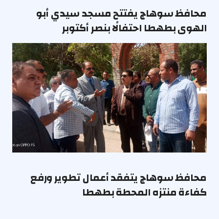
محافظ سوهاج يفتتح مسجد سيدي أبو
الهوى بطهطا احتفالًا بنصر أكتوبر
محافظ سوهاج يتفقد أعمال تطوير ورفع
كفاءة منتزه المحطة بطهطا