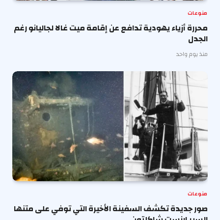
منوعات
محررة أزياء يهودية تدافع عن إقامة ميت غالا لجاليانو رغم
الجدل
منذ يوم واحد
منوعات
صور جديدة تكشف السفينة الأخيرة التي توفي على متنها
السير إرنست شاكلتون