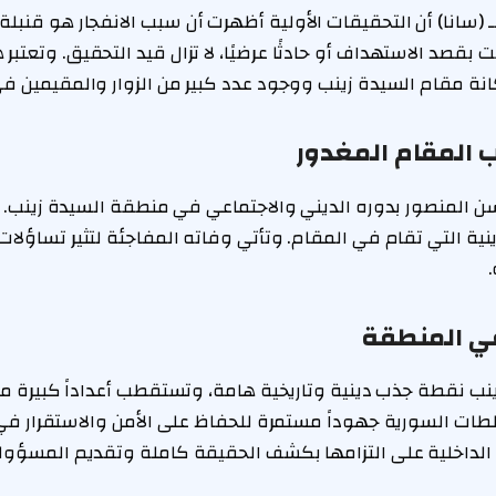
(سانا) أن التحقيقات الأولية أظهرت أن سبب الانفجار هو قنبلة ي
بقصد الاستهداف أو حادثًا عرضيًا، لا تزال قيد التحقيق. وتعتبر 
انة مقام السيدة زينب ووجود عدد كبير من الزوار والمقيمين ف
 المقام المغدور
ن المنصور بدوره الديني والاجتماعي في منطقة السيدة زينب. ك
ية التي تقام في المقام. وتأتي وفاته المفاجئة لتثير تساؤلا
في المنطقة
نب نقطة جذب دينية وتاريخية هامة، وتستقطب أعداداً كبيرة من
لطات السورية جهوداً مستمرة للحفاظ على الأمن والاستقرار ف
ة الداخلية على التزامها بكشف الحقيقة كاملة وتقديم المسؤول