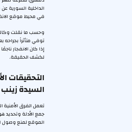
دمشق، مصرعه ظهر الي
الداخلية السورية عن 
في محيط موقع الانفج
وحسب ما نقلت وكالة ا
توفي متأثراً بجراحه ب
إذا كان الانفجار ناج
لكشف الحقيقة.
التحقيقات ا
السيدة زينب
تعمل الفرق الأمنية ا
جمع الأدلة وتحديد هو
الموقع لمنع وصول ال