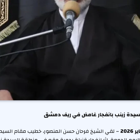
سيدة زينب بانفجار غامض في ريف دمشق
– لقي الشيخ فرحان حسن المنصور، خطيب مقام السيدة