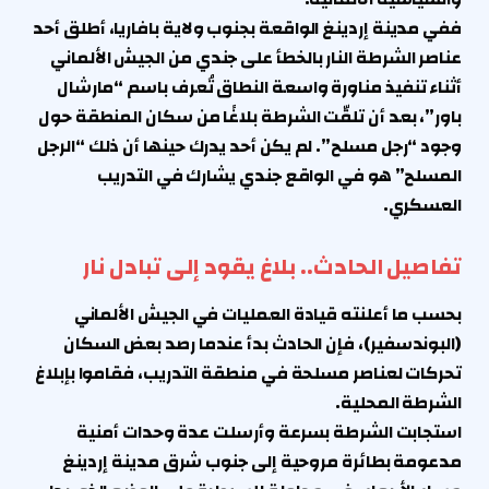
ففي مدينة إردينغ الواقعة بجنوب ولاية بافاريا، أطلق أحد
عناصر الشرطة النار بالخطأ على جندي من الجيش الألماني
أثناء تنفيذ مناورة واسعة النطاق تُعرف باسم “مارشال
باور”، بعد أن تلقّت الشرطة بلاغًا من سكان المنطقة حول
وجود “رجل مسلح”. لم يكن أحد يدرك حينها أن ذلك “الرجل
المسلح” هو في الواقع جندي يشارك في التدريب
العسكري.
تفاصيل الحادث.. بلاغ يقود إلى تبادل نار
بحسب ما أعلنته قيادة العمليات في الجيش الألماني
(البوندسفير)، فإن الحادث بدأ عندما رصد بعض السكان
تحركات لعناصر مسلحة في منطقة التدريب، فقاموا بإبلاغ
الشرطة المحلية.
استجابت الشرطة بسرعة وأرسلت عدة وحدات أمنية
مدعومة بطائرة مروحية إلى جنوب شرق مدينة إردينغ