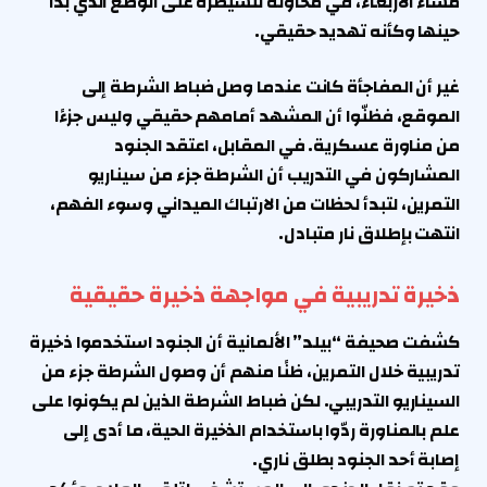
مساء الأربعاء، في محاولة للسيطرة على الوضع الذي بدا
حينها وكأنه تهديد حقيقي.
غير أن المفاجأة كانت عندما وصل ضباط الشرطة إلى
الموقع، فظنّوا أن المشهد أمامهم حقيقي وليس جزءًا
من مناورة عسكرية. في المقابل، اعتقد الجنود
المشاركون في التدريب أن الشرطة جزء من سيناريو
التمرين، لتبدأ لحظات من الارتباك الميداني وسوء الفهم،
انتهت بإطلاق نار متبادل.
ذخيرة تدريبية في مواجهة ذخيرة حقيقية
كشفت صحيفة “بيلد” الألمانية أن الجنود استخدموا ذخيرة
تدريبية خلال التمرين، ظنًا منهم أن وصول الشرطة جزء من
السيناريو التدريبي. لكن ضباط الشرطة الذين لم يكونوا على
علم بالمناورة ردّوا باستخدام الذخيرة الحية، ما أدى إلى
إصابة أحد الجنود بطلق ناري.