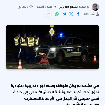
بواسطة
السعودية برس
منذ 9 أشهر
3 دقائق
شاركها
في مشهد لم يكن متوقعًا وسط أجواء تدريبية اعتيادية،
تحوّل أحد التدريبات الروتينية للجيش الألماني إلى حادث
أمني حقيقي أثار الجدل في الأوساط العسكرية
والسياسية الألمانية.