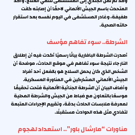
وقد تم نقل الجندي إلى المستشفى لتلقي العلاج، وأكد
المتحدث باسم الجيش الألماني لاحقًا أن إصابته كانت
طفيفة، وغادر المستشفى في اليوم نفسه بعد استقرار
حالته الصحية.
الشرطة.. سوء تفاهم مؤسف
أصدرت الشرطة البافارية بيانًا رسميًا أكدت فيه أن إطلاق
النار جاء نتيجة سوء تفاهم في موقع الحادث، موضحة أن
الشخص الذي كان يحمل السلاح هو بالفعل أحد أفراد
الجيش الألماني المشاركين في المناورة العسكرية.
وأضاف البيان أن الشرطة الجنائية الألمانية فتحت تحقيقًا
موسعًا بالتعاون مع ضباط من الجيش والشرطة المحلية
لمعرفة ملابسات الحادث بدقة، وتقييم الإجراءات المتبعة
لتفادي مثل هذه الحوادث مستقبلًا.
مناورات “مارشال باور”.. استعداد لهجوم