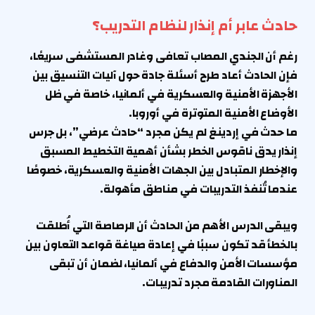
حادث عابر أم إنذار لنظام التدريب؟
رغم أن الجندي المصاب تعافى وغادر المستشفى سريعًا،
فإن الحادث أعاد طرح أسئلة جادة حول آليات التنسيق بين
الأجهزة الأمنية والعسكرية في ألمانيا، خاصة في ظل
الأوضاع الأمنية المتوترة في أوروبا.
ما حدث في إردينغ لم يكن مجرد “حادث عرضي”، بل جرس
إنذار يدق ناقوس الخطر بشأن أهمية التخطيط المسبق
والإخطار المتبادل بين الجهات الأمنية والعسكرية، خصوصًا
عندما تُنفذ التدريبات في مناطق مأهولة.
ويبقى الدرس الأهم من الحادث أن الرصاصة التي أُطلقت
بالخطأ قد تكون سببًا في إعادة صياغة قواعد التعاون بين
مؤسسات الأمن والدفاع في ألمانيا، لضمان أن تبقى
المناورات القادمة مجرد تدريبات.