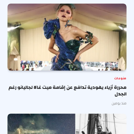
منوعات
محررة أزياء يهودية تدافع عن إقامة ميت غالا لجاليانو رغم
الجدل
منذ يومين