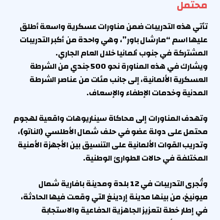
محتمل
تأتي هذه التدريبات ضمن مناورات عسكرية واسعة أطلق
عليها اسم “مارشال باور”، وهي واحدة من أكبر التدريبات
المشتركة في جنوب ألمانيا خلال العام الجاري.
ويشارك في هذه المناورة نحو 500 جندي من الشرطة
العسكرية الألمانية، إلى جانب مئات من عناصر الشرطة
المدنية وخدمات الإطفاء والإسعاف.
وتهدف المناورات إلى محاكاة سيناريوهات واقعية لهجوم
محتمل على دولة عضو في حلف شمال الأطلسي (الناتو)،
وتدريب القوات الألمانية على التنسيق بين الأجهزة الأمنية
المختلفة في حالات الطوارئ الوطنية.
وتُجرى التدريبات في 12 بلدة ومدينة بافارية شمال
ميونيخ، من بينها مدينة إردينغ التي وقعت فيها الحادثة،
في إطار خطة لتعزيز الجاهزية الدفاعية والاستجابة