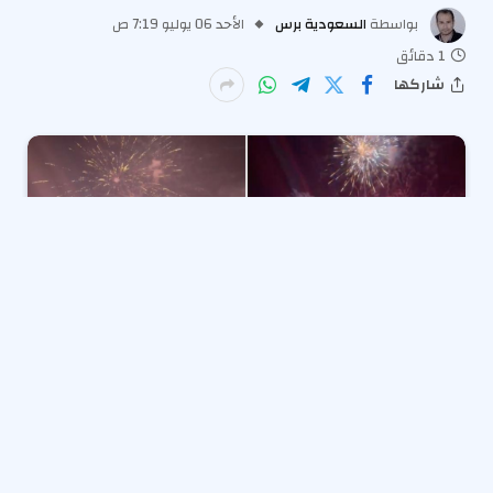
بواسطة
السعودية برس
الأحد 06 يوليو 7:19 ص
1 دقائق
شاركها
خرجوا مع ضجة.
تحولت الألعاب النارية التي تم إنشاؤها في ألاباما إلى كرة