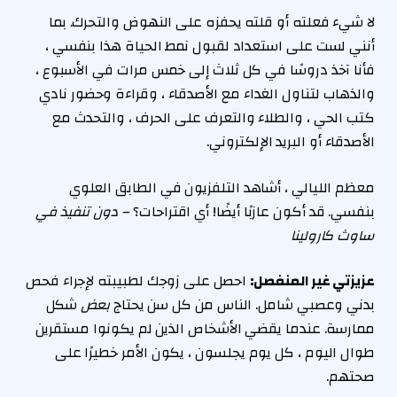
لا شيء فعلته أو قلته يحفزه على النهوض والتحرك. بما
أنني لست على استعداد لقبول نمط الحياة هذا بنفسي ،
فأنا آخذ دروسًا في كل ثلاث إلى خمس مرات في الأسبوع ،
والذهاب لتناول الغداء مع الأصدقاء ، وقراءة وحضور نادي
كتب الحي ، والطلاء والتعرف على الحرف ، والتحدث مع
الأصدقاء أو البريد الإلكتروني.
معظم الليالي ، أشاهد التلفزيون في الطابق العلوي
بنفسي. قد أكون عازبًا أيضًا! أي اقتراحات؟
– دون تنفيذ في
ساوث كارولينا
عزيزتي غير المنفصل:
احصل على زوجك لطبيبته لإجراء فحص
بدني وعصبي شامل. الناس من كل سن يحتاج
بعض
شكل
ممارسة. عندما يقضي الأشخاص الذين لم يكونوا مستقرين
طوال اليوم ، كل يوم يجلسون ، يكون الأمر خطيرًا على
صحتهم.