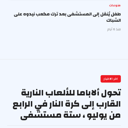
منوعات
طفل يُنقل إلى المستشفى بعد ترك مكعب نيدوه على
الشباك
منذ 6 أيام
اخر الاخبار
تحول ألاباما للألعاب النارية
القارب إلى كرة النار في الرابع
من يوليو ، ستة مستشفى