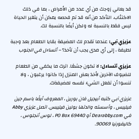
قد يعاني زوجك من أي عدد من الأمراض ، بما في ذلك
الاكتئاب. التأكد من أنه قد تم فحصه يمكن أن يتغير الحياة
ليس فقط بالنسبة له ولكن أيضًا بالنسبة لك.
عزيزي آبي:
عندما تقدم لك المضيفة بقايا الطعام بعد وجبة
لطيفة ، إلى أي مدى يجب أن تأخذ؟
– أتساءل في الجنوب
عزيزي أتساءل:
لا تكون جشعًا. اترك ما يكفي من الطعام
للضيوف الآخرين لأخذ بعض المنزل إذا كانوا يرغبون ، ولا
تنسوا أن تفعل الشيء نفسه لمضيفةك.
عزيزي آبي كتبه أبيجيل فان بورين ، المعروف أيضًا باسم جين
فيليبس ، وأسسته والدتها بولين فيليبس. اتصل عزيزي Abby
في Dearabby.com أو PO Box 69440 ، لوس أنجلوس ،
كاليفورنيا 90069.