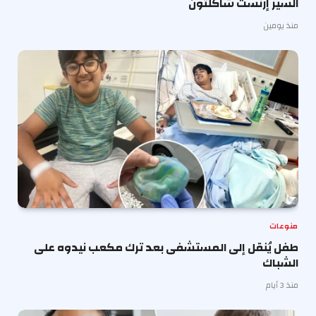
السير إرنست شاكلتون
منذ يومين
منوعات
طفل يُنقل إلى المستشفى بعد ترك مكعب نيدوه على
الشباك
منذ 3 أيام