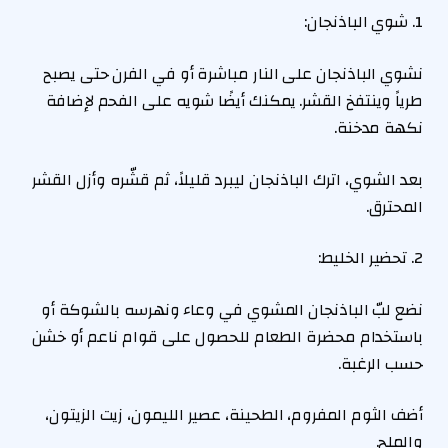
1. شوي الباذنجان:
نشوي الباذنجان على النار مباشرة أو في الفرن حتى يصبح
طرياً وينتفخ القشر. يمكنك أيضًا شويه على الفحم لإضافة
نكهة مدخنة.
بعد الشوي، اترك الباذنجان ليبرد قليلاً، ثم قشّره وأزل القشر
المحترق.
2. تحضير الخليط:
نضع لبّ الباذنجان المشوي في وعاء ونهرسه بالشوكة أو
باستخدام محضرة الطعام للحصول على قوام ناعم أو خشن
حسب الرغبة.
أضف الثوم المفروم، الطحينة، عصير الليمون، زيت الزيتون،
والملح.