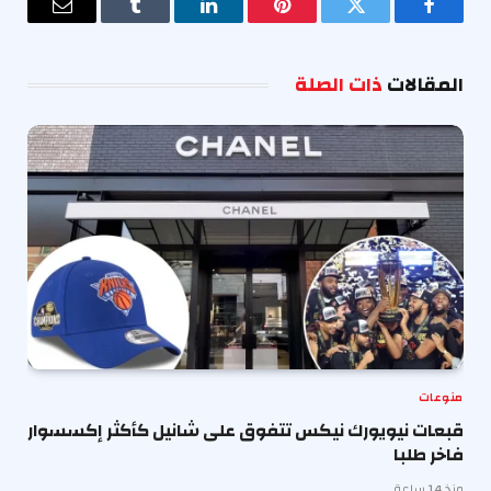
فيسبوك
تويتر
بينتيريست
لينكدإن
Tumblr
البريد
الإلكترو
المقالات
ذات الصلة
منوعات
قبعات نيويورك نيكس تتفوق على شانيل كأكثر إكسسوار
فاخر طلبا
منذ 14 ساعة