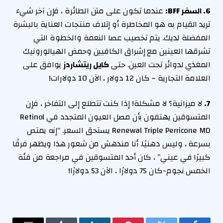
6. السفر BFF:
عندما تكون على متن الطائرة ، فإن آخر شيء
تريد القيام به هو المخاطرة أو إتلاف منتجات العناية بالبشرة
المفضلة لديك. يتم تخصيب عصا النعمة والخطوة التي
تشرقها العينين مع إشراق الكافيين وحمض الهيالورونيك
المغذي لدوائر تحت العين. حتى
كايل ريتشاردز
يوافق على
العلامة التجارية – كان 12 دولار ، الآن 10 دولارات!
7.
لا ميزانية؟ لا مشكلة! إذا كنت تتطلع إلى التفاخر ، فإن
المتسوقين يهتفون بأن مصل العيون المتجدد في Retinol
Renewal Triple Perricone MD يستحق السعر. “إنه يمتص
بسرعة ، وليس دهنيًا. أنا مندهش من شعور هذا ويظهر فرقًا
كبيرًا في عيني” ، كان أحد المتسوقين في مراجعة من فئة
الخمس نجوم-كان 75 دولارًا ، الآن 53 دولارًا!