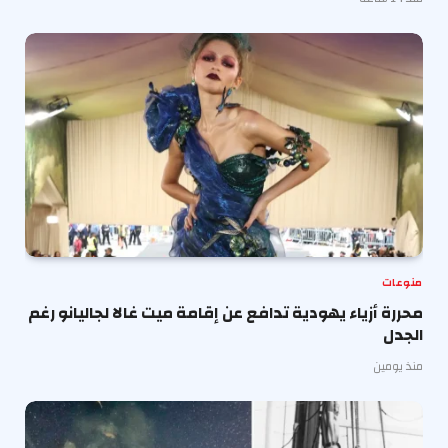
منوعات
محررة أزياء يهودية تدافع عن إقامة ميت غالا لجاليانو رغم
الجدل
منذ يومين