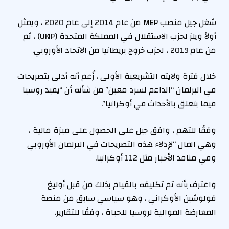
شغل جيل منصب MEP من عام 2014 إلى عام 2020 ، ويمثل
أولاً ويلز لحزب الاستقلال في المملكة المتحدة (UKIP) ، ثم
من عام 2019 ، لحزب خروج بريطانيا من الاتحاد الأوروبي.
خلال فترة ولايته التشريعية الأولى ، زُعم أنه أدلى بتصريحات
في البرلمان “الداعم لسرد معين” من شأنه أن “يفيد روسيا
فيما يتعلق بالأحداث في أوكرانيا”.
وفقًا للتهم ، وافق جيل على الحصول على ميزة مالية ،
وهي المال “لإدلاء هذه التصريحات في البرلمان الأوروبي
وفي منافذ الأخبار مثل 112 أوكرانيا.
واعترف بأنه تم تكليفه بالقيام بذلك من قبل أوليغ
فولوشين الأوكراني ، وهو سياسي سابق من منصة
المعارضة الموالية لروسيا للحياة ، وفقًا للتقارير.