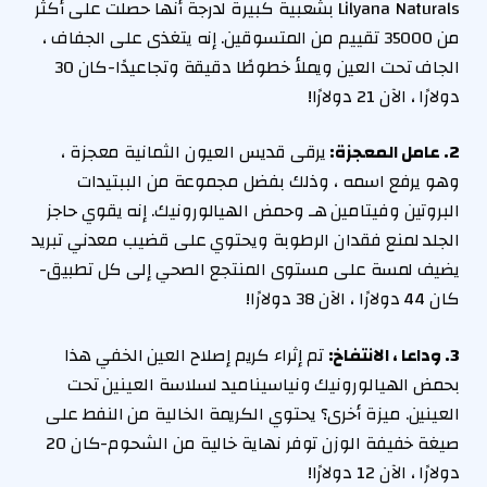
Lilyana Naturals بشعبية كبيرة لدرجة أنها حصلت على أكثر
من 35000 تقييم من المتسوقين. إنه يتغذى على الجفاف ،
الجاف تحت العين ويملأ خطوطًا دقيقة وتجاعيدًا-كان 30
دولارًا ، الآن 21 دولارًا!
2. عامل المعجزة:
يرقى قديس العيون الثمانية معجزة ،
وهو يرفع اسمه ، وذلك بفضل مجموعة من الببتيدات
البروتين وفيتامين هـ وحمض الهيالورونيك. إنه يقوي حاجز
الجلد لمنع فقدان الرطوبة ويحتوي على قضيب معدني تبريد
يضيف لمسة على مستوى المنتجع الصحي إلى كل تطبيق-
كان 44 دولارًا ، الآن 38 دولارًا!
3. وداعا ، الانتفاخ:
تم إثراء كريم إصلاح العين الخفي هذا
بحمض الهيالورونيك ونياسيناميد لسلاسة العينين تحت
العينين. ميزة أخرى؟ يحتوي الكريمة الخالية من النفط على
صيغة خفيفة الوزن توفر نهاية خالية من الشحوم-كان 20
دولارًا ، الآن 12 دولارًا!