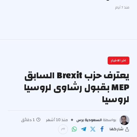
منذ 7 أيام
اخر الاخبار
يعترف حزب Brexit السابق
MEP بقبول رشاوى لروسيا
لروسيا
بواسطة
السعودية برس
منذ 10 أشهر
1 دقائق
شاركها