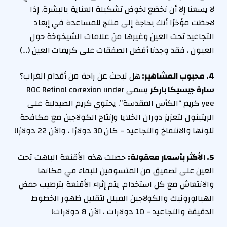
لا يسعنا إلا أن نخضع لخوض تشكيلة العناية بالبشرة. إذا
لاحظت مؤخرًا أنك بحاجة إلى منتج للمساعدة في إبعاد
التجاعيد تحت العين وغيرها من علامات الشيخوخة حول
العيون ، فقد وجدنا أفضل الصفقات على كريمات العين (…)
4. محبوب المشاهير:
هل تبحث عن راحة من أقدام الغراب؟
سارة جيسيكا باركر
يسمى ROC Retinol correxion under
yee كريم “الكأس المقدسة”. يحتوي كريم الصيدلية على
الريتينول لتعزيز دوران الخلايا وإنتاج الكولاجين مع مكافحة
تلونها والانتفاخ والتجاعيد – كان 30 دولارًا ، والآن 22 دولارًا!
5. الأكثر بأسعار معقولة:
حصلت هذه الأقنعة الباهت تحت
العين على تصفيق من المتسوقين للبقاء في مكانها
والانتعاش مع كل استخدام. يتم إثراء الأقنعة بترطيب حمض
الهيالورونيك والكولاجين المبلل لتقليل ظهور الخطوط
الدقيقة والتجاعيد – 10 دولارات ، الآن 8 دولارات!