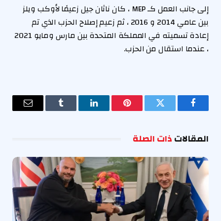
إلى جانب العمل كـ MEP ، كان ناثان جيل زعيمًا لأوكب ويلز
بين عامي 2014 و 2016 ، ثم زعيم إصلاح الحزب الذي تم
إعادة تسميته في المملكة المتحدة بين مارس ومايو 2021
، عندما استقال من الحزب.
فيسبوك
تويتر
بينتيريست
لينكدإن
Tumblr
البريد
الإلكترو
المقالات
ذات الصلة