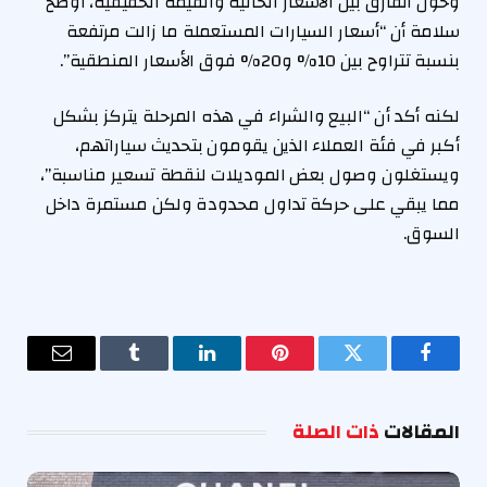
وحول الفارق بين الأسعار الحالية والقيمة الحقيقية، أوضح
سلامة أن “أسعار السيارات المستعملة ما زالت مرتفعة
بنسبة تتراوح بين 10% و20% فوق الأسعار المنطقية”.
لكنه أكد أن “البيع والشراء في هذه المرحلة يتركز بشكل
أكبر في فئة العملاء الذين يقومون بتحديث سياراتهم،
ويستغلون وصول بعض الموديلات لنقطة تسعير مناسبة”،
مما يبقي على حركة تداول محدودة ولكن مستمرة داخل
السوق.
فيسبوك
تويتر
بينتيريست
لينكدإن
Tumblr
البريد
الإلكترو
المقالات
ذات الصلة