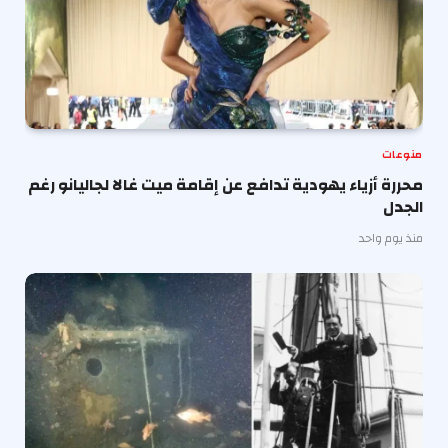
منوعات
محررة أزياء يهودية تدافع عن إقامة ميت غالا لجاليانو رغم
الجدل
منذ يوم واحد