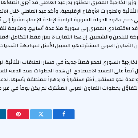
زير الخارجية المصري الدكتور بدر عبد العاطي قد أجرى اتصالاً هات
لثنائية وتطورات الأوضاع الإقليمية. وأكد عبد العاطي خلال الا
عم جهود الدولة السورية الرامية لإعادة الإعمار، مشيراً إلى أهم
لوفد الاقتصادي المصري إلى سورية منذ عدة أسابيع، ومتابعة تنفي
ة للبلدين والشعبين. إن هذا التقارب لا يعزز فقط التكامل الاق
 التعاون العربي المشترك هو السبيل الأمثل لمواجهة التحديات ا
ير الخارجية السوري لمصر فصلاً جديداً في مسار العلاقات الثنائية
يضاً على الصعيد الاقتصادي. إن هذه الخطوات تعيد الدفء للعلا
 واعدة نحو مستقبل أكثر استقراراً وازدهاراً للمنطقة بأسرها. ند
تفاؤل بخطوات التعاون العربي المشترك لم يكن يوماً في غير م
فيسبوك
تويتر
بينتيريس