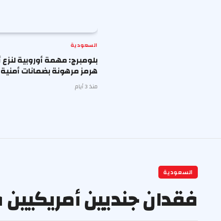
السعودية
بلومبرج: مهمة أوروبية لنزع أ
هرمز مرهونة بضمانات أمنية م
منذ 3 أيام
السعودية
فقدان جنديين أمريكيين 