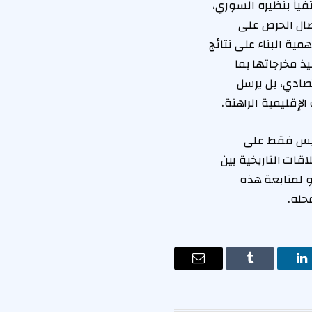
فياً بنظيره السوري،
تصال الحرص على
ية البناء على نتائج
ذ مخرجاتها بما
تصادي، بل يرسل
لإقليمية الراهنة.
، ليس فقط على
قات التاريخية بين
عو لمتابعة هذه
حله.
ت
لينكدإن
Tumblr
البريد
الإلكتروني