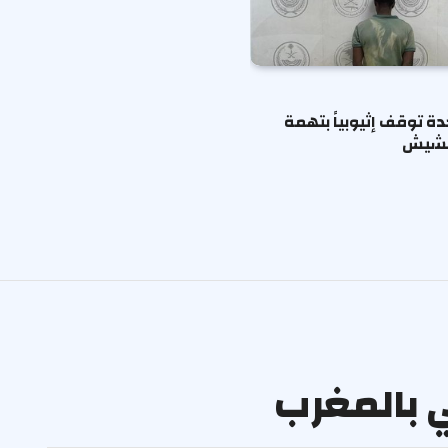
دة توقف إثيوبياً بتهمة
لحشيش
ي بالمغرب