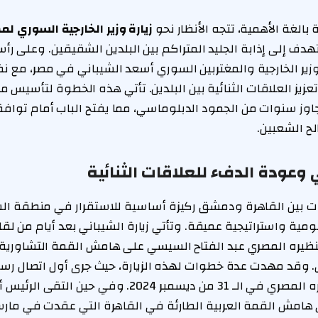
لغة الأهمية، تتجه الأنظار نحو
زيارة وزير الخارجية السوري لم
تهدف إلى إذابة الجليد المتراكم بين البلدين الشقيقين. وعلى 
ير الخارجية والمغتربين السوري أسعد الشيباني في مصر، مع نظ
عزيز العلاقات الثنائية بين البلدين. تأتي هذه الخطوة لتأسيس 
جاوز سنوات من الجمود الدبلوماسي، مما يفتح الباب أمام توا
ح الشعبين.
 وعودة الدفء للعلاقات الثنائية
اقات بين القاهرة ودمشق ركيزة أساسية للاستقرار في منطقة ا
قومية واستراتيجية عميقة. وتأتي زيارة الشيباني بعد أيام من لقا
ظيره المصري عبد الفتاح السيسي على هامش القمة التشاورية ال
وقد مهدت عدة خطوات لهذه الزيارة، حيث جرى أول اتصال رسمي 
أسعد الشيباني ونظيره المصري في الـ 31 من ديسمبر 2024. و