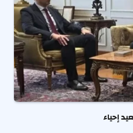
يد إحياء