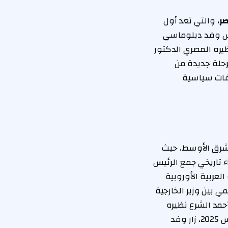
صر
، والتي تعد أول
رأس وفد دبلوماسي
يره المصري الدكتور
مرحلة جديدة من
فقات سياسية
لشرق الأوسط، حيث
ء تاريخي جمع الرئيس
عربية الأوروبية
بين وزير الخارجية
في حين التقى الرئيس أحمد الشرع نظيره
المصري لأول مرة على هامش القمة العربية الطارئة في القاهرة التي عقدت في مارس 2025، زار وفد