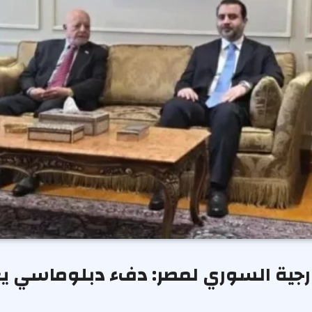
خارجية السوري لمصر: دفء دبلوماسي يع