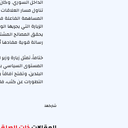
الداخل السوري. وكان و
تناول مسار العلاقات ا
المساهمة الفاعلة في د
الزيارة التي يجريها ا
يحقق المصالح المشترك
رسالة قوية مفادها أن
ختاماً، تمثل زيارة وز
المستوى السياسي بل أ
البلدين، وتفتح آفاقاً
التطورات عن كثب، فال
شاركها.
المقالات
ذات الصلة