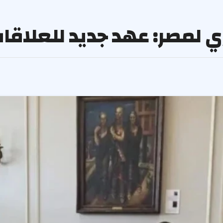
وري لمصر: عهد جديد للعلاقا