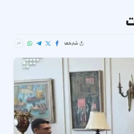
ت
شاركها