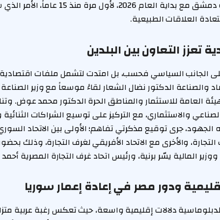
تجاري مصري العاصمة دمشق مع بداية العام 2026، لأ
ادة العلاقات الطبيعية.
ة تعزز التعاون بين البلدين
على الجانب السياسي فحسب، بل امتدت لتشمل ملفات اقتصادية
صاد والصناعة الدكتور نضال الشعار لقاءً موسعاً مع وزير الصنا
ئة العامة للاستثمار والمناطق الحرة الدكتور محمد عوض. وتنا
لصناعي والاستثماري، مع التركيز على توسيع الشراكات الثنائية
ه الجهود، جرى توقيع مذكرتي تفاهم؛ الأولى بين الاتحاد السوري
التجارة، والأخرى مع الاتحاد الأفريقي لغرف التجارة، وذلك بحضور 
وزير المالية يسّر برنية، ورئيس اتحاد غرف التجارة المصرية أحمد 
قليمية ودور مصر في إعادة إعمار سوريا
لدبلوماسية دلالات إقليمية واسعة، حيث تعكس رغبة عربية متزا