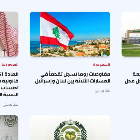
السعودية
السعودية
معة
مفاوضات روما تسجل تقدماً في
حل محل
المسارات الثلاثة بين لبنان وإسرائيل
قانونية 
احتساب أ
منذ يومين
النسبة ا
منذ يومين