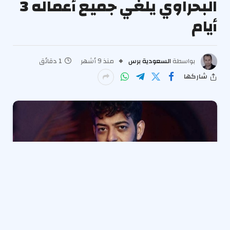
البحراوي يلغي جميع أعماله 3
أيام
بواسطة
السعودية برس
منذ 9 أشهر
1 دقائق
شاركها
حرص
المطرب رضا البحراوي
على نعي صديقه المطرب