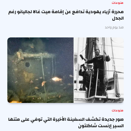
منوعات
محررة أزياء يهودية تدافع عن إقامة ميت غالا لجاليانو رغم
الجدل
منذ يوم واحد
منوعات
صور جديدة تكشف السفينة الأخيرة التي توفي على متنها
السير إرنست شاكلتون