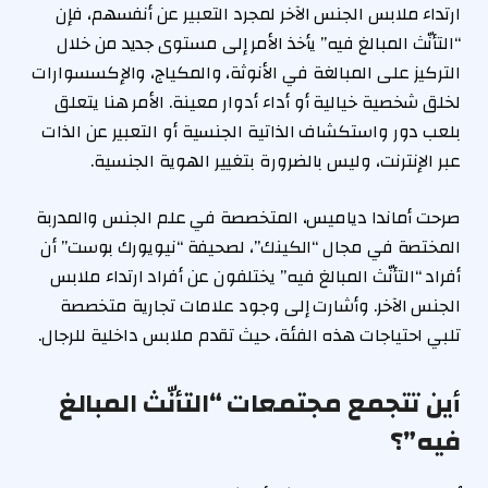
ارتداء ملابس الجنس الآخر لمجرد التعبير عن أنفسهم، فإن
“التأنّث المبالغ فيه” يأخذ الأمر إلى مستوى جديد من خلال
التركيز على المبالغة في الأنوثة، والمكياج، والإكسسوارات
لخلق شخصية خيالية أو أداء أدوار معينة. الأمر هنا يتعلق
بلعب دور واستكشاف الذاتية الجنسية أو التعبير عن الذات
عبر الإنترنت، وليس بالضرورة بتغيير الهوية الجنسية.
صرحت أماندا دياميس، المتخصصة في علم الجنس والمدربة
المختصة في مجال “الكينك”، لصحيفة “نيويورك بوست” أن
أفراد “التأنّث المبالغ فيه” يختلفون عن أفراد ارتداء ملابس
الجنس الآخر. وأشارت إلى وجود علامات تجارية متخصصة
تلبي احتياجات هذه الفئة، حيث تقدم ملابس داخلية للرجال.
أين تتجمع مجتمعات “التأنّث المبالغ
فيه”؟