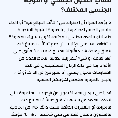
تلقائيًا التحول الجنسي أو التوجه
الجنسي المختلف؟
لا. يؤكد الخبراء أن الانخراط في “التأنّث المبالغ فيه” أو ارتداء
ملابس الجنس الآخر لا يعني بالضرورة الهوية المتحولة
جنسيًا أو التوجه الجنسي المختلف. تقول سيـرينا، المعروفة
بـ “FauxRich” على الإنترنت، أن دعم “التأنّث المبالغ فيه”
يتعلق بإعادة تأكيد الأنوثة المبالغ فيها بحيث لا تُرى على
أنها تفاهة أو شيء يُنظر إليه بدونية. ينخرط العديد من
الأفراد، بما في ذلك الرجال المستقيمون، في هذه
الممارسات كخيال جنسي، أو تعبير مرح عن الذات، أو أداء،
وليس بالضرورة كعكس لهويتهم الجنسية.
قد يتخلى الرجال المستقيمون عن الإجراءات المتطرفة التي
تتخذها العديد من النساء لتحقيق “التأنّث المبالغ فيه”.
فالجراحة أو التغييرات الدائمة ليست دائمًا جزءًا من الجاذبية؛
فالكثيرون يرغبون فقط في تبني شخصية “bimbo” مؤقتًا.