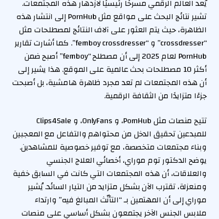
يُعد العالم الرقمي مسرحًا رئيسيًا لازدهار هذه المجتمعات.
تشير نتائج البحث على مواقع مثل PornHub إلى انتشار هذه
الظاهرة، حيث يتم العثور على آلاف النتائج لمصطلحات مثل
“crossdresser” و “femboy crossdresser”. كما أشارت تقارير
PornHub لعام 2025 إلى أن مصطلح “femboy” أصبح ضمن
أكثر 10 مصطلحات بحث عالمية على الموقع. هذا يشير إلى
أن هذه المجتمعات لم تعد مجرد ظاهرة هامشية، بل أصبحت
جزءًا متزايدًا من الثقافة الرقمية.
تتيح منصات مثل PornHub، و OnlyFans، و Clips4Sale
للمبدعين تحقيق الدخل من محتواهم والتفاعل مع المعجبين
وبناء مجتمعات متخصصة، مع توفير خصوصية للمشاهدين.
يوضح الدكتور توم موراي، أخصائي العلاج الجنسي
والعلاقات، أن هذه المجتمعات التي كانت في السابق خفية
ومنعزلة، تقترب الآن بشكل متزايد من التيار السائد. يُشير
موراي إلى أن المهتمين بـ “التأنّث المبالغ فيه” وارتداء
ملابس الجنس الآخر يجتمعون بشكل أساسي على منصات