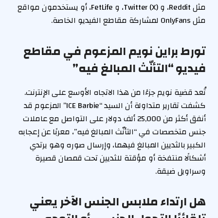
مثل Reddit، و Twitter (X)، و FetLife، أو يستخدمون مواقع
مثل OnlyFans لمشاركة مقاطع الفيديو الخاصة.
تورط براين نويم المزعوم في مقاطع
فيديو “التأنّث المبالغ فيه”
تُعد قضية نويم جزءًا من هذا الاتجاه الأوسع على الإنترنت.
كشفت تقارير متداولة أن السيد “ICE Barbie” المزعوم قد
أنفق أكثر من 25,000 ألف دولار على التواصل مع عاملات
جنس متخصصات في “التأنّث المبالغ فيه”، معربًا عن إعجابه
الكبير بالثديين المبالغ فيهما، وإرسال صوره وهو يرتدي
أشكالًا منتفخة أو مؤقتة للثديين تحت قمصان قصيرة
وسراويل ضيقة.
هل ارتداء ملابس الجنس الآخر يعني