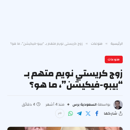
الرئيسية
منوعات
زوج كريستي نويم متهم بـ “بيبو-فيكيشن”، ما هو؟
»
»
منوعات
زوج كريستي نويم متهم بـ
“بيبو-فيكيشن”، ما هو؟
بواسطة
السعودية برس
منذ 4 أشهر
4 دقائق
شاركها