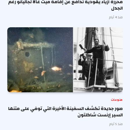
محررة أزياء يهودية تدافع عن إقامة ميت غالا لجاليانو رغم
الجدل
منذ 4 أيام
منوعات
صور جديدة تكشف السفينة الأخيرة التي توفي على متنها
السير إرنست شاكلتون
منذ 5 أيام