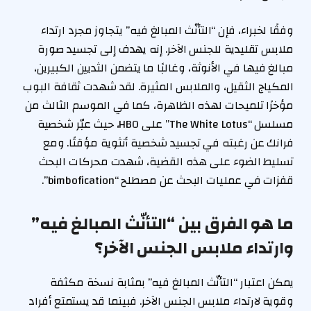
وفقًا لخبراء، فإن “التأنّث المبالغ فيه” يتجاوز مجرد ارتداء
ملابس تقليدية للجنس الآخر. إنه يهدف إلى تجسيد صورة
مبالغ فيها في الأنوثة، وغالبًا ما يتضمن الثديين الكبيرين،
المكياج الثقيل، والملابس المثيرة. لقد شهدت ثقافة البوب
مؤخرًا تلميحات لهذه الظاهرة، كما في الموسم الثالث من
مسلسل “The White Lotus” على HBO، حيث عبّر شخصية
فرانك عن رغبته في تجسيد شخصية أنثوية مؤقتًا. ومع
تسليط الضوء على هذه القضية، شهدت محركات البحث
قفزات في عمليات البحث عن مصطلح “bimbofication”.
ما هو الفرق بين “التأنّث المبالغ فيه”
وارتداء ملابس الجنس الآخر؟
يمكن اعتبار “التأنّث المبالغ فيه” بمثابة نسخة مكثفة
وقوية لارتداء ملابس الجنس الآخر. فبينما قد يستمتع أفراد