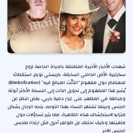
شهدت الأخبار الأخيرة المتعلقة بالحياة الخاصة لزوج
سكرتيرة الأمن الداخلي السابقة، كريستي نويم، استقطابًا
للاهتمام حول مفهوم “التأنّث المبالغ فيه” (Bimbofication).
يُشير هذا المفهوم إلى تحويل الذات إلى النسخة الأكثر أنوثة
ومبالغة في المظهر، على غرار دمية باربي، بغض النظر عن
الجنس. وبينما تشتهر النساء بهذا التوجه، يتجه الرجال بشكل
متزايد لاستكشاف هذه الظاهرة، مما يثير تساؤلات حول
ماهيتها وكيف تختلف عن ظواهر أخرى مثل ارتداء ملابس
الجنس الآخر.