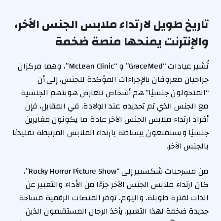
تاريخ طويل لارتداء ملابس الجنس الآخر،
والإنترنت يمنحها منصة ضخمة
تُشير عيادات “GraceMed” و “McLean Clinic”، وهما مركزان
جراحيان معروفان بالإجراءات المؤكدة للجنس، إلى أن
“المتحولون جنسيًا” هم أشخاص تتعارض هويتهم الجنسية
مع الجنس الذي تم تحديده عند الولادة. في المقابل، فإن
أفراد ارتداء ملابس الجنس الآخر عادة ما يكونون مغايرين
جنسيًا ويستمتعون ببساطة بارتداء الملابس المرتبطة تقليديًا
بالجنس الآخر.
من مسرحيات شكسبير إلى “Rocky Horror Picture Show”،
كان ارتداء ملابس الجنس الآخر جزءًا من الأداء والتعبير عن
الذات لفترة طويلة. واليوم، توفر المنصات الرقمية مساحة
جديدة ضخمة لهذا التعبير. يأخذ الرجال المستقيمون الذين