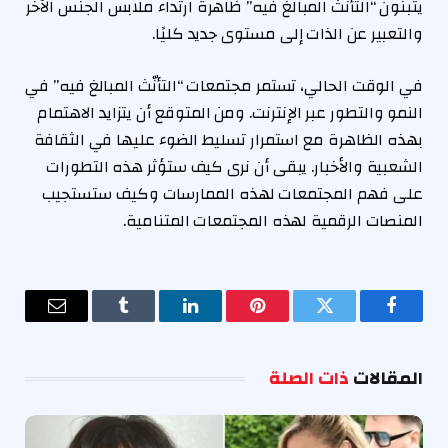
يتبنون “التأنّث المبالغ فيه” ظاهرة ارتداء ملابس الجنس الآخر
والتعبير عن الذات إلى مستوى جديد كليًا.
في الوقت الحالي، تستمر مجتمعات “التأنّث المبالغ فيه” في
النمو والتطور عبر الإنترنت. ومن المتوقع أن يتزايد الاهتمام
بهذه الظاهرة مع استمرار تسليط الضوء عليها في الثقافة
الشعبية والأخبار. يبقى أن نرى كيف ستؤثر هذه التطورات
على فهم المجتمعات لهذه الممارسات وكيف ستستجيب
المنصات الرقمية لهذه المجتمعات المتنامية.
فيسبوك
تويتر
بينتيريست
لينكدإن
Tumblr
البريد
الإلكترو
المقالات
ذات الصلة