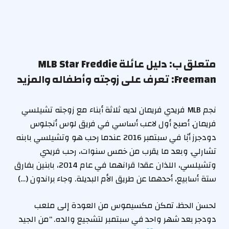
متعلق ب:
دليل عائلة MLB Star Freddie
Freeman: تعرف على زوجته وأطفاله والمزيد
نجم MLB فريدي فريمان لديه ثلاثة أبناء مع زوجته تشيلسي
فريمان. أصبح أول لاعب أساسي في فريق لوس أنجلوس
دودجرز أبًا في سبتمبر 2016 عندما رحب هو وتشيلسي بابنه
تشارلي. وبعد ما يقرب من خمس سنوات، رحب فريدي
وتشيلسي، اللذان عقدا قرانهما في عام 2014، بابنين بفارق
ستة أسابيع، أحدهما عن طريق الأم البديلة. وجاء براندون (…)
لحسن الحظ، تمكن مكسيموس من العودة إلى ملعب
دودجر بعد شهر واحد في سبتمبر لتشجيع والده. “من الجيد