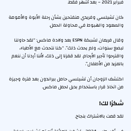
فبراير 2021 – بعد أشهر فقط.
كان تشيلسي وفريدي منفتحين بشأن رحلة الأبوة والأمومة
والصعود والهبوط في محاولة الحمل.
وقال فريمان لشبكة ESPN بعد ولادة ماكس: “لقد حاولنا
لبضع سنوات، ولم يحدث ذلك”. “كنا نتحدث مع الأطباء،
واقترحوا تأجير الأرحام. لقد قفزنا إلى ذلك، لأننا أردنا أن ننعم
بالمزيد من الأطفال”.
اكتشف الزوجان أن تشيلسي حامل ببراندون بعد فترة وجيزة
من اتخاذ قرار باستخدام بديل لحمل ماكس.
شكرًا لك!
لقد قمت بالاشتراك بنجاح.