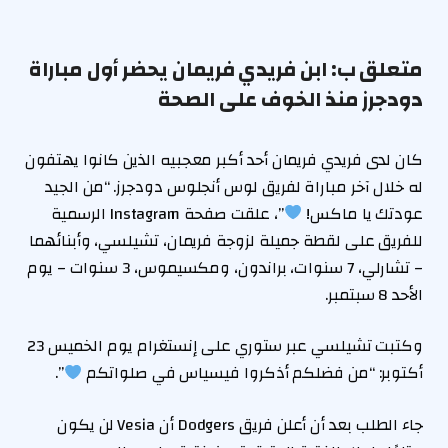
متعلق ب:
ابن فريدي فريمان يحضر أول مباراة
دودجرز منذ الخوف على الصحة
كان لدى فريدي فريمان أحد أكبر معجبيه الذين كانوا يهتفون
له خلال آخر مباراة لفريق لوس أنجلوس دودجرز. “من الجيد
عودتك يا ماكس!
”، علقت صفحة Instagram الرسمية
للفريق على لقطة جميلة لزوجة فريمان، تشيلسي، وأبنائهما
– تشارلي، 7 سنوات، براندون، ومكسيموس، 3 سنوات – يوم
الأحد 8 سبتمبر.
وكتبت تشيلسي عبر ستوري على إنستغرام يوم الخميس 23
أكتوبر: “من فضلكم أذكروا فيسياس في صلواتكم
”.
جاء الطلب بعد أن أعلن فريق Dodgers أن Vesia لن يكون