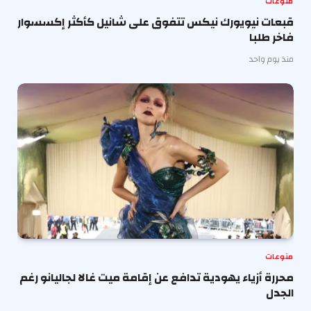
منوعات
قبعات نيويورك نيكس تتفوق على شانيل كأكثر إكسسوار
فاخر طلبا
منذ يوم واحد
منوعات
محررة أزياء يهودية تدافع عن إقامة ميت غالا لجاليانو رغم
الجدل