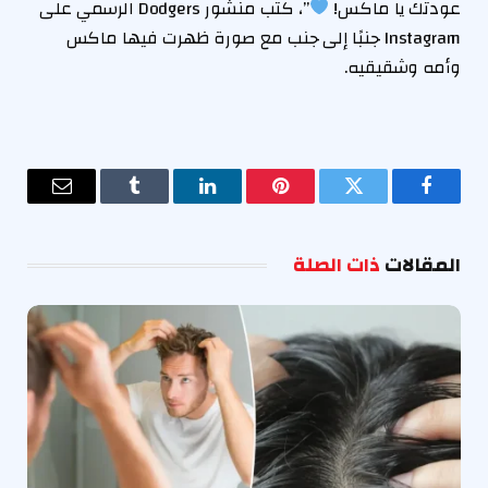
عودتك يا ماكس!
”، كتب منشور Dodgers الرسمي على
Instagram جنبًا إلى جنب مع صورة ظهرت فيها ماكس
وأمه وشقيقيه.
فيسبوك
تويتر
بينتيريست
لينكدإن
Tumblr
البريد
الإلكترو
المقالات
ذات الصلة