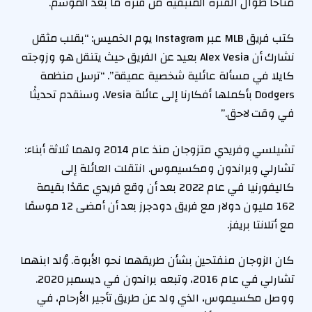
متاحًا طوال الفترة المتبقية من فترة ما بعد الموسم.
كتب فريق MLB عبر Instagram يوم الخميس: “بقلب مثقل
نشارك أن Alex Vesia بعيد عن الفريق حيث يتنقل هو وزوجته
كايلا في مسألة عائلية شخصية عميقة”. “ترسل منظمة
Dodgers بأكملها أفكارنا إلى عائلة Vesia، وسنقدم تحديثًا
في وقت لاحق.”
تشيلسي وفريدي متزوجان منذ عام 2014 ولهما ثلاثة أبناء:
تشارلي وبراندون ومكسيموس. انتقلت العائلة إلى
كاليفورنيا في عام 2022 بعد أن وقع فريدي عقدًا بقيمة
162 مليون دولار مع فريق دودجرز بعد أن أمضى 12 موسمًا
مع أتلانتا بريفز.
كان الزوجان منفتحين بشأن طريقهما نحو الأبوة. وُلد ابنهما
تشارلي في عام 2016، وتبعه براندون في ديسمبر 2020.
ووصل مكسيموس، الذي ولد عن طريق تأجير الأرحام، في