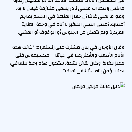
في أغسطس 2024، كشفت العائلة أنه تم تشخيص إصابة
ماكس باضطراب عصبي نادر يسمى متلازمة غيلان باريه،
وهو ما يعني غالبًا أن جهاز المناعة في الجسم يهاجم
أعصابه. أمضى الصبي الصغير 8 أيام في وحدة العناية
المركزة ولم يتمكن من الجلوس أو الوقوف أو المشي.
وقال الزوجان في بيان مشترك على إنستغرام: “كانت هذه
الأيام الأصعب والأكثر رعبا في حياتنا”. “مكسيموس فتى
مميز للغاية وكان يقاتل بشدة. ستكون هذه رحلة للتعافي،
لكننا نؤمن بأنه سيُشفى تمامًا”.