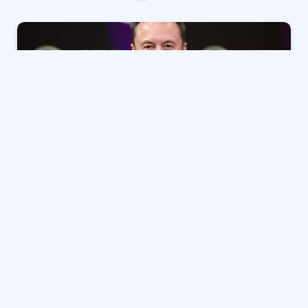
في أعقاب حزمة التعويض المضمونة حديثًا – بقيمة تصل إلى
1 تريليون دولار – شعر الرئيس التنفيذي لشركة Tesla (TSLA)
Elon Musk بالإلهام لإجراء أول عملية شراء له من أسهم
الشركة في حوالي خمس سنوات ، وفقًا لتقرير SEC. اشترى
Musk 2.568 مليون سهم من TSLA يوم الجمعة ، 12 سبتمبر ،
بأسعار تتراوح بين 371.38 دولارًا إلى 396.54 دولارًا مقابل ما
مجموعه حوالي مليار دولار.