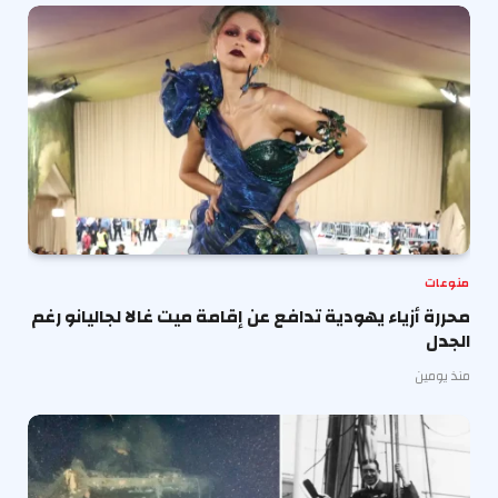
منوعات
محررة أزياء يهودية تدافع عن إقامة ميت غالا لجاليانو رغم
الجدل
منذ يومين