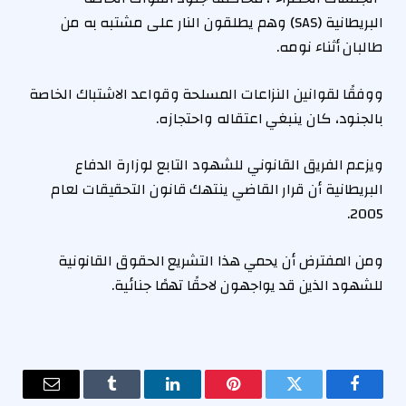
البريطانية (SAS) وهم يطلقون النار على مشتبه به من
طالبان أثناء نومه.
ووفقًا لقوانين النزاعات المسلحة وقواعد الاشتباك الخاصة
بالجنود، كان ينبغي اعتقاله واحتجازه.
ويزعم الفريق القانوني للشهود التابع لوزارة الدفاع
البريطانية أن قرار القاضي ينتهك قانون التحقيقات لعام
2005.
ومن المفترض أن يحمي هذا التشريع الحقوق القانونية
للشهود الذين قد يواجهون لاحقًا تهمًا جنائية.
فيسبوك
تويتر
بينتيريست
لينكدإن
Tumblr
البريد