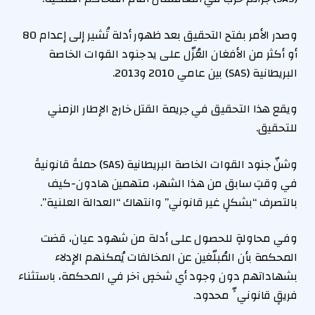
وصدر الأمر بفتح التحقيق بعد ظهور أدلة تُشير إلى إعدام 80
أو أكثر من الأفغان العُزّل على يد جنود القوات الخاصة
البريطانية (SAS) بين عامي 2010 و2013.
ويقع هذا التحقيق في جريمة القتل خارج الإطار الزمني
للتحقيق.
وشنّ جنود القوات الخاصة البريطانية (SAS) حملةً قانونيةً
في وقتٍ سابق من هذا الشهر، متهمين هادون-كيف
بالتصرف “بشكلٍ غير قانوني” وانتهاك “العدالة العلنية”.
وفي محاولةٍ للحصول على أدلة من شهود عيان، قضت
المحكمة بأن المُبلّغين عن المخالفات يُمكنهم الإدلاء
بشهاداتهم دون وجود أي شخصٍ آخر في المحكمة، باستثناء
فريقٍ قانونيٍّ محدود.