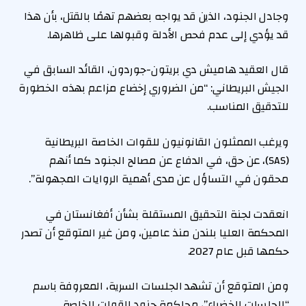
وجادل الجنود، الذين قد يواجه بعضهم تهمًا بالقتل، بأن هذا
قد يؤدي إلى عدم فحص الأدلة وقبولها على ظاهرها.
قال العقيد هاميش دي بريتون-جوردون، القائد السابق في
الجيش البريطاني: “من الضروري إخضاع مزاعم بهذه الخطورة
للتدقيق المناسب.
ويرغب الممثلون القانونيون للقوات الخاصة البريطانية
(SAS)، عن حق، في الدفاع عن مصالح الجنود كما أنهم
محقون في التساؤل عن مدى أهمية الروايات المجهولة”.
انعقدت لجنة التحقيق المستقلة بشأن أفغانستان في
المحكمة العليا بلندن منذ عامين، ومن غير المتوقع أن تصدر
حكمها قبل عام 2027.
ومن المتوقع أن تشهد الجلسات السرية، المعروفة باسم
“الجلسات الخضراء”، محاكمة جنود القوات الخاصة