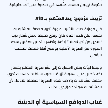
التابعة لإيلون ماسك، صنّفها في البداية على أنها حقيقية.
تزييف مزدوج: ربط المتهم بـ AfD
في موازاة ذلك، انتشرت صورة أخرى معدلة للمشتبه به
نفسه، لكن هذه المرة كان يرتدي قميصًا يحمل شعار حزب
“البديل من أجل ألمانيا” (AfD). وأظهر التحليل المقارن لهذه
الصورة مع الصورة الأصلية بوضوح أنها خضعت للتلاعب
الرقمي.
وبينما لجأت بعض الحسابات إلى نشر صورة المتهم بشعار
AfD كدليل على سهولة تزييف الصور، استغلت حسابات أخرى،
حققت مشاهدات بالآلاف، هذه الصورة المضللة للادعاء بأن
المشتبه به هو أحد مؤيدي الحزب.
غياب الدوافع السياسية أو الدينية