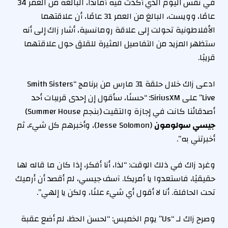
في نفس اليوم الذي أكدت فيه أماندا، البالغة من العمر 34
عامًا، وويست، البالغ من العمر 31 عامًا، أن علاقتهما
الأفلاطونية تحولت إلى علاقة رومانسية، أشار زاك إلى أنه
ستظهر المزيد من التفاصيل المثيرة للقلق حول علاقتهما
قريبًا.
ادعى زاك خلال حلقة 31 مارس من برنامج “Smith Sisters
Live” على SiriusXM: “حسنًا، سأقول إن إحدى قريبات أحد
أصدقائنا كانت في إجازة والتقيت (بنجم Summer House)
جيسي سولومون
(Jesse Solomon)، وأخبرهم كل شيء، ثم
أخبرتني به”.
وغرد زاك في ذلك الوقت: “لذا، أنا أفكر، إذا كان ما قاله لها
حقيقيًا، فاستعدوا يا أمريكا. آسف جيسي، لم أقصد أن أرميك
تحت الحافلة. أنا لا أقول أي شيء علنًا، ولكن يا إلهي”.
وصرح زاك لـ “Us” يوم الخميس: “لحسن الحظ، لم أضع عقبة