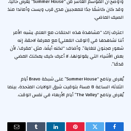
وأوضح أن الموسم العاشر من “Summer House” يُعرض حاليًا،
وقد كان كاشفًا جدًا للمعجبين مدى قرب ويست وأماندا منذ
الصيف الماضي.
اعترف زاك: “مشاهدة هذه الحلقات مع العلم، يشبه الأمر
أننا نشاهدها في [الوقت الفعلي] مع معرفة لاحقة. إنه
شعور مجنون للغاية”. وأضاف: “لكنه أيضًا، مثل، ‘مقرف’، لأن
بعض الأشياء التي يقولونها، لا أعرف كيف يمكنك المضي
قدمًا”.
يُعرض برنامج “Summer House” على شبكة Bravo أيام
الثلاثاء الساعة 8 مساءً بتوقيت شرق الولايات المتحدة، بينما
يُعرض برنامج “The Valley” أيام الأربعاء في نفس الوقت.