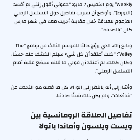
Weekly” يوم الخميس 7 مايو: “دعوني أقول إنني لم أقصد
(التورط)”. وأوضح أن تسريب تفاصيل حول التسلسل الزمني
المزعوم للعلاقة خلال مقابلة أجريت معه في شهر مارس
كان “بالصدفة”.
وتابع زاك، الذي يروّج حاليًا للموسم الثالث من برنامج “The
Valley”: “كنت أعتقد أن كل شيء سيتم الكشف عنه. حسنًا،
وكان كذلك. لم أعتقد أن قولي ما قلته سيضع عقبة أمام
التسلسل الزمني”.
وأشار إلى أنه بالنظر إلى الوراء، كل ما فعله هو التحدث عن
“شائعات”، ولم يكن ذلك شيئًا صادمًا.
تفاصيل العلاقة الرومانسية بين
ويست ويلسون وأماندا باتولا