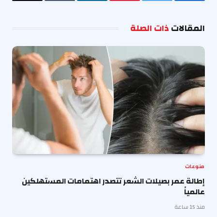
فيسبوك
تويتر
بينتيريست
لينكدإن
Tumblr
البريد
الإلكترو
المقالات
ذات الصلة
منوعات
إطالة عمر بصيلات الشعر تتصدر اهتمامات المستهلكين
عالمياً
منذ 15 ساعة