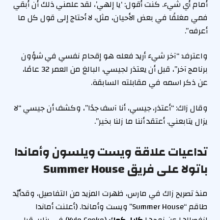
أمام أي شيء. كنت أقول: ‘يا إلهي’، لقد علمني ذلك أن أبقي
فمي مغلقًا في بعض الأحيان، مثل، لا أحتاج إلى قول كل ما
أعرفه”.
واعترف: “آخر شيء أريد فعله هو إقحام نفسي في شؤون
برنامج آخر”، قبل أن يعتذر لجيسي، البالغ من العمر 32 عامًا،
عن ذكر اسمه في مقابلته السابقة.
وقال زاك: “أعتذر، جيسي، أنا آسف جدًا”، وكشف أن جيسي “لا
يزال يتابعني. أعتقد أننا ما زلنا بخير”.
تداعيات علاقة ويست ويلسون وأماندا
باتولا على فريق Summer House
منذ تصريح زاك في مارس، ظهرت المزيد من التفاصيل، وقدأيّد
طاقم “Summer House” ويست وأماندا. (أعلنت أماندا