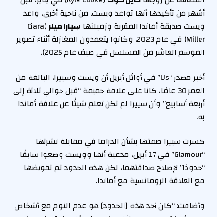
انفصالها عن زوجها
كايل كوك
(Kyle Cooke) في يناير، قبل
أشهر من تأكيدها أنها تواعد ويست. من ناحية أخرى، واعد
ويست صديقة أماندا المقربة وزميلتها
سِيارا ميلر
(Ciara
Miller) في عام 2023، وكانوا يتعمدون المغازلة أثناء تصوير
الموسم العاشر من المسلسل في صيف عام 2025).
أخبر مصدر “Us” في أوائل أبريل أن ويست وسييرا، البالغة من
العمر 30 عامًا، كانا على علاقة حميمة “قبل حوالي ثلاثة إلى
أربعة أسابيع” وأن سييرا لم تكن تعلم شيئًا عن علاقة أماندا
به.
كسرت سييرا صمتها بشأن الدراما في مقابلة نشرتها
“Glamour” في 17 أبريل، مدعية أنها وويست وضعوا سابقًا
“حدودًا” لإصلاح صداقتهما، لكن هذه الحدود تم تقويضها
مع العلاقة الرومانسية مع أماندا.
وأضافت: “كان أحد هذه [الحدود] هو عدم النوم مع أشخاص