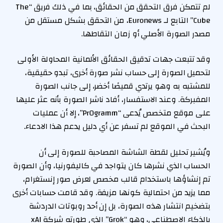
لم تتمكن فرق التحقق من الحقائق، بما في ذلك فريق “The
Cube” التابع لـ Euronews، من التحقق بشكل مستقل من
مصدر الصورة الأصلي أو زمان التقاطها.
وقد تتبعت جهات تدقيق الحقائق الألمانية المحاولة الأولى
لتحميل الصورة إلى حساب نشر صورة أخرى، تبدو حقيقية،
للمشتبه به وهو يرتدي قميصًا أخضر، إلى جانب الصورة
المفبركة. وعند الاستفسار، أفاد ناشر الصورة بأنه عثر عليها
على موقع متخصص يُدعى “Pr0gramm”، إلا أن عمليات
البحث في الموقع لم تسفر عن أي دليل يدعم هذا الادعاء.
ويُشير تحليل لقطة الشاشة المصاحبة للصورة إلى أن
الحساب الذي نشرها كان يتواجد في كاليفورنيا، وأن الصورة
تم إنشاؤها باستخدام قالب مخصص لعرض صور إنستغرام،
مما يزيد من احتمالية كونها مزيفة. وقد قامت حسابات أخرى
بتضخيم انتشار هذه الصورة، بل إن أحد روبوتات الدردشة
بالذكاء الاصطناعي، وهو “Grok” الذي طورته شركة xAI