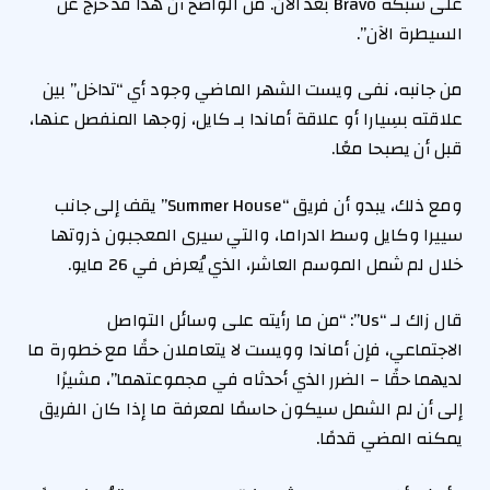
على شبكة Bravo بعد الآن. من الواضح أن هذا قد خرج عن
السيطرة الآن”.
من جانبه، نفى ويست الشهر الماضي وجود أي “تداخل” بين
علاقته بسِيارا أو علاقة أماندا بـ كايل، زوجها المنفصل عنها،
قبل أن يصبحا معًا.
ومع ذلك، يبدو أن فريق “Summer House” يقف إلى جانب
سييرا وكايل وسط الدراما، والتي سيرى المعجبون ذروتها
خلال لم شمل الموسم العاشر، الذي يُعرض في 26 مايو.
قال زاك لـ “Us”: “من ما رأيته على وسائل التواصل
الاجتماعي، فإن أماندا وويست لا يتعاملان حقًا مع خطورة ما
لديهما حقًا – الضرر الذي أحدثاه في مجموعتهما”، مشيرًا
إلى أن لم الشمل سيكون حاسمًا لمعرفة ما إذا كان الفريق
يمكنه المضي قدمًا.