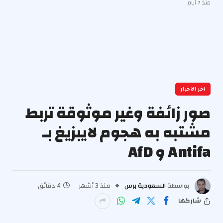
منذ 7 أيام
اخر الاخبار
صور زائفة وغير موثوقة تربط
مشتبه به هجوم لايبزيغ بـ
Antifa و AfD
بواسطة
السعودية برس
منذ 3 أشهر
4 دقائق
شاركها