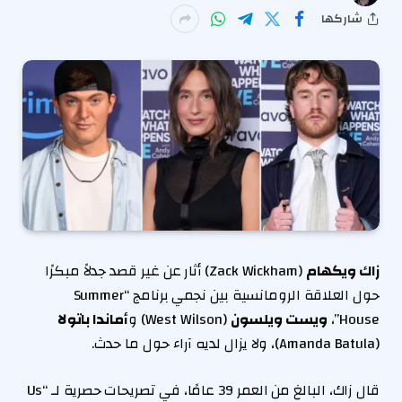
شاركها
زاك ويكهام
(Zack Wickham) أثار عن غير قصد جدلاً مبكرًا
حول العلاقة الرومانسية بين نجمي برنامج “Summer
House”،
ويست ويلسون
(West Wilson) و
أماندا باتولا
(Amanda Batula)، ولا يزال لديه آراء حول ما حدث.
قال زاك، البالغ من العمر 39 عامًا، في تصريحات حصرية لـ “Us