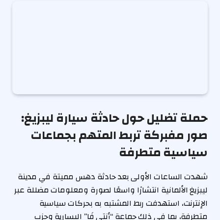
حملة تضليل حول حادثة سيارة ليبزيغ:
صور مفبركة تربط المتهم بجماعات
سياسية متطرفة
شهدت الساعات الأولى بعد حادثة دهس مميتة في مدينة
ليبزيغ الألمانية انتشارًا واسعًا لصورة ومعلومات مضللة عبر
الإنترنت، استهدفت ربط المشتبه به بحركات سياسية
متطرفة، بما في ذلك جماعة “أنتي فَا” اليسارية وحزب