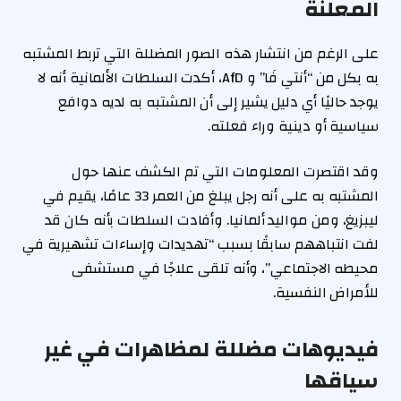
المعلنة
على الرغم من انتشار هذه الصور المضللة التي تربط المشتبه
به بكل من “أنتي فَا” و AfD، أكدت السلطات الألمانية أنه لا
يوجد حاليًا أي دليل يشير إلى أن المشتبه به لديه دوافع
سياسية أو دينية وراء فعلته.
وقد اقتصرت المعلومات التي تم الكشف عنها حول
المشتبه به على أنه رجل يبلغ من العمر 33 عامًا، يقيم في
ليبزيغ، ومن مواليد ألمانيا. وأفادت السلطات بأنه كان قد
لفت انتباههم سابقًا بسبب “تهديدات وإساءات تشهيرية في
محيطه الاجتماعي”، وأنه تلقى علاجًا في مستشفى
للأمراض النفسية.
فيديوهات مضللة لمظاهرات في غير
سياقها