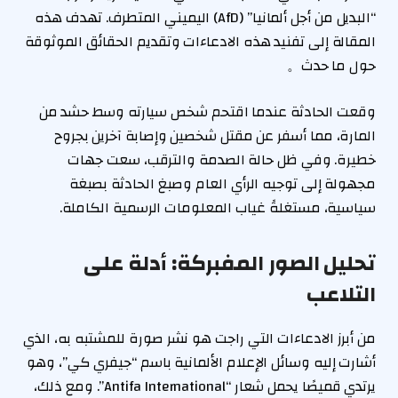
“البديل من أجل ألمانيا” (AfD) اليميني المتطرف. تهدف هذه
المقالة إلى تفنيد هذه الادعاءات وتقديم الحقائق الموثوقة
حول ما حدث。
وقعت الحادثة عندما اقتحم شخص سيارته وسط حشد من
المارة، مما أسفر عن مقتل شخصين وإصابة آخرين بجروح
خطيرة. وفي ظل حالة الصدمة والترقب، سعت جهات
مجهولة إلى توجيه الرأي العام وصبغ الحادثة بصبغة
سياسية، مستغلةً غياب المعلومات الرسمية الكاملة.
تحليل الصور المفبركة: أدلة على
التلاعب
من أبرز الادعاءات التي راجت هو نشر صورة للمشتبه به، الذي
أشارت إليه وسائل الإعلام الألمانية باسم “جيفري كي”، وهو
يرتدي قميصًا يحمل شعار “Antifa International”. ومع ذلك،