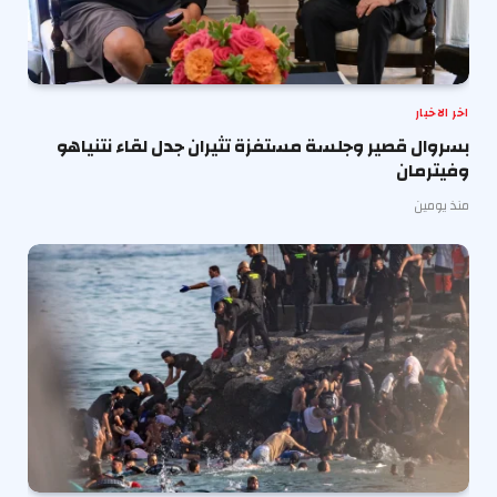
اخر الاخبار
بسروال قصير وجلسة مستفزة تثيران جدل لقاء نتنياهو
وفيترمان
منذ يومين