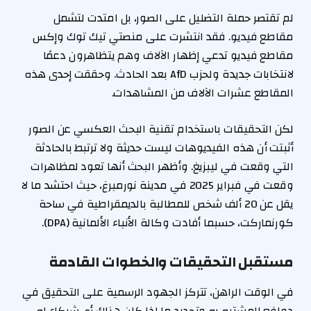
لم تقتصر حملة التضليل على الصور، بل امتدت لتشمل
مقاطع فيديو. فقد انتشرت على منصتي تيك توك وإكس
مقاطع فيديو تدعي إظهار الآلاف وهم يتظاهرون دعمًا
لانتخابات جديدة ولحزب AfD بعد الحادث. وحققت إحدى هذه
المقاطع عشرات الآلاف من المشاهدات.
لكن التحقيقات باستخدام تقنية البحث العكسي عن الصور
أثبتت أن هذه الفيديوهات ليست حديثة ولا ترتبط بالحادثة
التي وقعت في ليبزيغ. وأظهر البحث أنها تعود لمظاهرات
وقعت في فبراير 2025 في مدينة نورمبرغ، حيث احتشد ما لا
يقل عن 20 ألف شخص للمطالبة بالديمقراطية في ساحة
كورنماركت، حسبما أفادت وكالة الأنباء الألمانية (DPA).
مستقبل التحقيقات والخطوات القادمة
في الوقت الراهن، تتركز الجهود الرسمية على التحقيق في
دوافع المشتبه به وتحديد ما إذا كان هناك أي شركاء له.