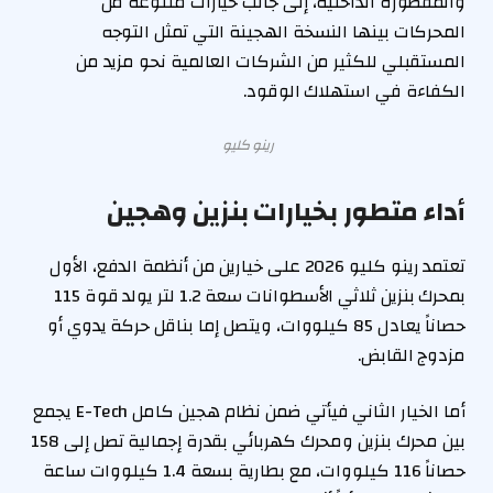
والمقصورة الداخلية، إلى جانب خيارات متنوعة من
المحركات بينها النسخة الهجينة التي تمثل التوجه
المستقبلي للكثير من الشركات العالمية نحو مزيد من
الكفاءة في استهلاك الوقود.
رينو كليو
أداء متطور بخيارات بنزين وهجين
تعتمد رينو كليو 2026 على خيارين من أنظمة الدفع، الأول
بمحرك بنزين ثلاثي الأسطوانات سعة 1.2 لتر يولد قوة 115
حصاناً يعادل 85 كيلووات، ويتصل إما بناقل حركة يدوي أو
مزدوج القابض.
أما الخيار الثاني فيأتي ضمن نظام هجين كامل E-Tech يجمع
بين محرك بنزين ومحرك كهربائي بقدرة إجمالية تصل إلى 158
حصاناً 116 كيلووات، مع بطارية بسعة 1.4 كيلووات ساعة