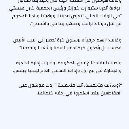
وقالت هوشول من المنصة، حيث كان يحيط بها سناتور
الولاية أندريا ستيوارت كوزينز ورئيس الجمعية كارل هيستي:
“في الوقت الحالي، تتعرض مدينتنا وولايتنا وبلدنا للهجوم
من قبل دونالد ترامب وجمهوريينا في واشنطن”.
وقالت: “إنهم حرفياً لا يرسلون كرة تدمير إلى البيت الأبيض
فحسب، بل يأخذون كرة تدمير لقيمنا وشعبنا وتقدمنا”.
واصلت انتقادها لإغلاق الحكومة، وغارات إدارة الهجرة
والجمارك في بيج آبل، وإدانة المدعي العام ليتيتيا جيمس.
“أوه، أنت متحمسة، أنت متحمسة،” ردت هوشول على
المقاطعين بينما استمروا في إخفاء كلماتها.