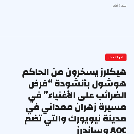
منذ 7 أيام
اخر الاخبار
هيكلرز يسخرون من الحاكم
هوشول بأنشودة “فرض
الضرائب على الأغنياء” في
مسيرة زهران ممداني في
مدينة نيويورك والتي تضم
AOC وساندرز