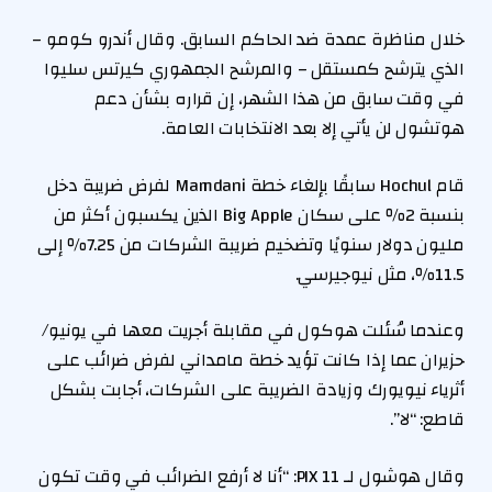
خلال مناظرة عمدة ضد الحاكم السابق. وقال أندرو كومو –
الذي يترشح كمستقل – والمرشح الجمهوري كيرتس سليوا
في وقت سابق من هذا الشهر، إن قراره بشأن دعم
هوتشول لن يأتي إلا بعد الانتخابات العامة.
قام Hochul سابقًا بإلغاء خطة Mamdani لفرض ضريبة دخل
بنسبة 2٪ على سكان Big Apple الذين يكسبون أكثر من
مليون دولار سنويًا وتضخيم ضريبة الشركات من 7.25٪ إلى
11.5٪، مثل نيوجيرسي.
وعندما سُئلت هوكول في مقابلة أجريت معها في يونيو/
حزيران عما إذا كانت تؤيد خطة مامداني لفرض ضرائب على
أثرياء نيويورك وزيادة الضريبة على الشركات، أجابت بشكل
قاطع: “لا”.
وقال هوشول لـ PIX 11: “أنا لا أرفع الضرائب في وقت تكون