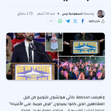
بواسطة
السعودية برس
منذ 10 أشهر
3 دقائق
شاركها
وتعرضت الحاكمة كاثي هوتشول للتوبيخ من قبل
المقاطعين الذين كانوا يصرخون “فرض ضريبة على الأغنياء!”
عندما اعتلت المسرح في اجتماع عمدة زهران ممداني