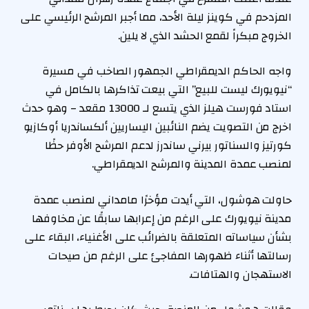
المزدحم في كوينز ليلة الأحد، مما أجبر المرشح الرئيسي على
الخروج مبكراً لقمع الحشد الذي لا يلين.
واجه الحاكم الديمقراطي الجمهور الصاخب في مسيرة
“نيويورك ليست للبيع” التي بيعت تذاكرها بالكامل في
استاد فورست هيلز الذي يتسع لـ 13000 مقعد – وهو حدث
اخرج من التصويت يضم النائبين اليساريين ألكساندريا أوكازيو
كورتيز والسناتور بيرني ساندرز لدعم المرشح الأوفر حظًا
لمنصب عمدة المدينة والمرشح الديمقراطي.
حاولت هوشول، التي أيدت مؤخرًا مامداني لمنصب عمدة
مدينة نيويورك على الرغم من إعرابها سابقًا عن مخاوفها
بشأن سياساته المتعلقة بالضرائب على الأغنياء، البقاء على
رسالتها أثناء ظهورها المفاجئ على الرغم من صيحات
الاستهجان والهتافات.