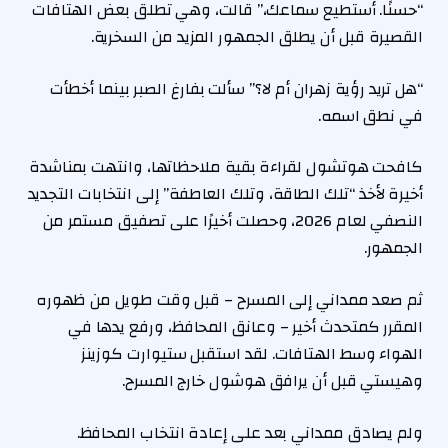
“حسنًا. أستطيع سماعك،” قالت، وهي تطلق بعض الهتافات
القصيرة قبل أن يطلق الجمهور المزيد من السخرية.
“هل تريد رؤية زهران أم لا؟” سألت بفارغ الصبر بينما أخطأت
في نطق اسمه.
كافحت هوتشول لقراءة بقية ملاحظاتها، وانتهت بمناشدة
أخيرة لأخذ “تلك الطاقة، وتلك العاطفة” إلى انتخابات التجديد
النصفي لعام 2026، وحصلت أخيرًا على تصفيق مستمر من
الجمهور.
ثم صعد ممداني إلى المسرح – قبل وقت طويل من ظهوره
المقرر كمتحدث أخير – وعانق المحافظ، ورفع يدها في
الهواء وسط الهتافات. لقد استقبل ستيوارت كوزينز
وهيستي قبل أن يرافق هوشول خارج المسرح.
ولم يصادق ممداني بعد على إعادة انتخاب المحافظ.