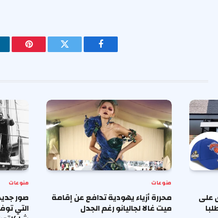
فيسبوك
تويتر
بينتيريس
منوعات
منوعات
 على
محررة أزياء يهودية تدافع عن إقامة
صور جديد
لبا
ميت غالا لجاليانو رغم الجدل
التي توف