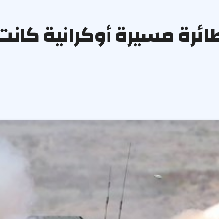
سيا تعلن إسقاط 33 طائرة مسيرة أوكران