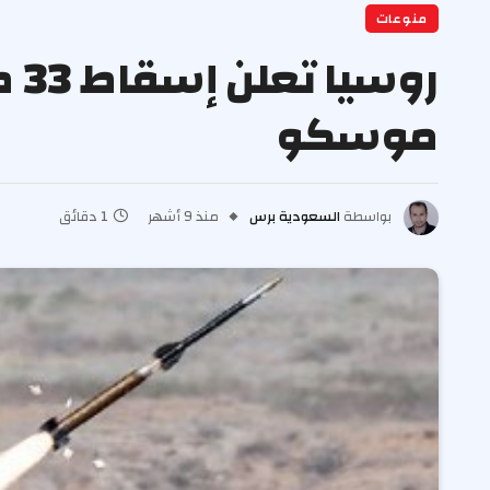
منوعات
رو
موسكو
بواسطة
السعودية برس
منذ 9 أشهر
1 دقائق