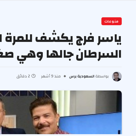
منوعات
ياسر فرج يكشف للمرة ا
السرطان جالها وهي صغير
بواسطة
السعودية برس
منذ 9 أشهر
2 دقائق