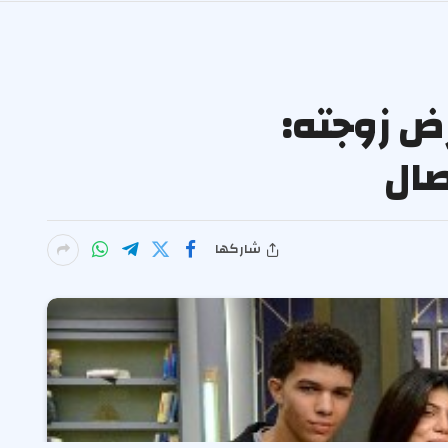
ض زوجته:
صال
شاركها