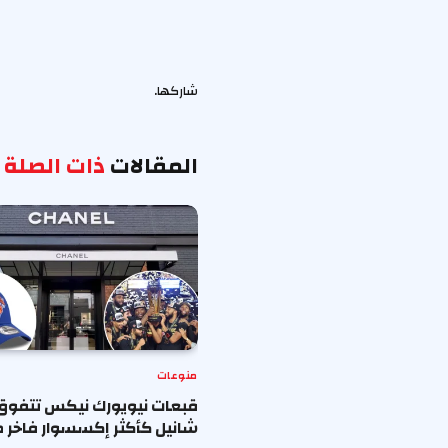
شاركها.
المقالات
ذات الصلة
منوعات
قبعات نيويورك نيكس تتفوق
شانيل كأكثر إكسسوار فاخر ط