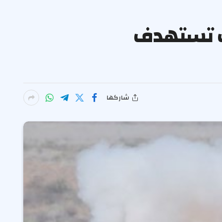
ية كانت تستهدف
شاركها